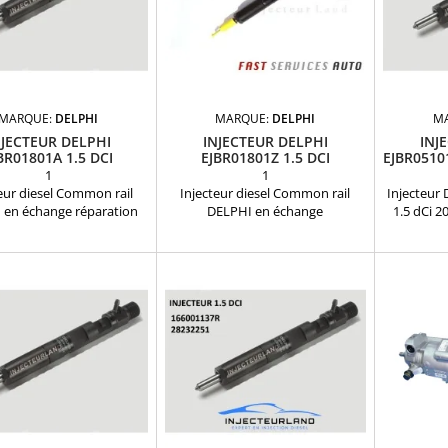
MARQUE:
DELPHI
MARQUE:
DELPHI
M
NJECTEUR DELPHI
INJECTEUR DELPHI
INJ
BR01801A 1.5 DCI
EJBR01801Z 1.5 DCI
EJBR0510
497153 166009384R
166009384R
1
1
eur diesel Common rail
Injecteur diesel Common rail
Injecteur 
 en échange réparation
DELPHI en échange
1.5 dCi 2
rences compatibles :
réparationRéférences
Compat
01801A , EJBR01801Z ,
compatibles : EJBR01801A ,
EJBR0
R04001D , 28232248 ,
EJBR01801Z , EJBR04001D ,
820042
01801D , 8200365186 ,
28232248 , EJBR01801D
166001
567290 , 8200049873 ,
, 8200365186 , 8200567290 ,
H82004
206565 , 7711497153 ,
8200049873 , 8200206565 ,
77114973
384R Pour motorisation
7711497153 , 166009384R -Pour
Motoris
lt Nissan 1.5 dCi Pièce
motorisation Renault Nissan 1.5
d'origi
d'origine
dCi