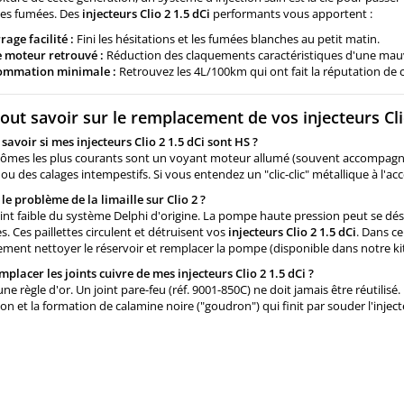
des fumées. Des
injecteurs Clio 2 1.5 dCi
performants vous apportent :
age facilité :
Fini les hésitations et les fumées blanches au petit matin.
e moteur retrouvé :
Réduction des claquements caractéristiques d'une mauv
ommation minimale :
Retrouvez les 4L/100km qui ont fait la réputation de 
out savoir sur le remplacement de vos injecteurs Cli
voir si mes injecteurs Clio 2 1.5 dCi sont HS ?
ômes les plus courants sont un voyant moteur allumé (souvent accompagné 
, ou des calages intempestifs. Si vous entendez un "clic-clic" métallique à l'a
 le problème de la limaille sur Clio 2 ?
oint faible du système Delphi d'origine. La pompe haute pression peut se désa
s. Ces paillettes circulent et détruisent vos
injecteurs Clio 2 1.5 dCi
. Dans ce
ment nettoyer le réservoir et remplacer la pompe (disponible dans notre kit
mplacer les joints cuivre de mes injecteurs Clio 2 1.5 dCi ?
 une règle d'or. Un joint pare-feu (réf. 9001-850C) ne doit jamais être réutilis
n et la formation de calamine noire ("goudron") qui finit par souder l'injecte