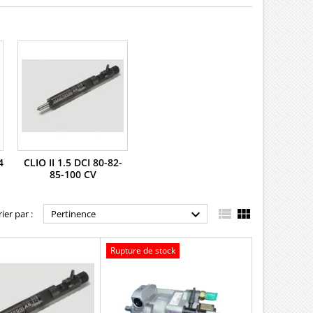
4
CLIO II 1.5 DCI 80-82-
85-100 CV



rier par :
Pertinence
Rupture de stock