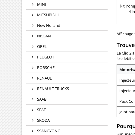
INJE
MINI
kit Pomp
4 i
MITSUBISHI
28232
Pièc
New Holland
comp
282
Affichage 1
NISSAN
R9042
Trouver
R9042
OPEL
R90
La Clio 2 
282
PEUGEOT
les débits
904
904
PORSCHE
Motoris
9042A0
Ren
RENAULT
Injecteur
RENAULT TRUCKS
Injecteur
SAAB
Pack Com
SEAT
Joint par
SKODA
Pourquo
SSANGYONG
Sur une vo