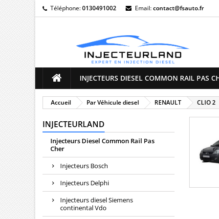
Téléphone:
0130491002
Email:
contact@fsauto.fr
M
(
((
C
((
Vo
((l
d'e
INJECTEURS DIESEL COMMON RAIL PAS C
Accueil
Par Véhicule diesel
RENAULT
CLIO 2
INJECTEURLAND
Injecteurs Diesel Common Rail Pas
Cher
Injecteurs Bosch
Injecteurs Delphi
Injecteurs diesel Siemens
continental Vdo