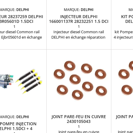
MARQUE:
DELPHI
MARQUE:
DELPHI
M
EUR 28237259 DELPHI
INJECTEUR DELPHI
KIT P
BR05601D 1.5DCI
166001137R 28232251 1.5 DCI
DEL
INJECT
1
1
eur diesel Common rail
Injecteur diesel Common rail
kit Pompe 
 Ejbr05601d en échange
DELPHI en échange réparation
4 injecteu
paration Références
Références compatibles :
DELPHI
patibles : 28232234 ,
166001137R , EJBR03101D ,
d'origine 
 , R05601D , HRD345 , 16
EJBR05101D , EJBR05102D , 28 23
: 283
97R - 1660 008 97R - 1660
22 51 , 8200421359 , 8200815416 ,
R9042A0
 - 166000897R - 166O O78
16 60 011 37R , 8200421897 ,
R9042A0
166O OO8 97R - 8200 794
H8200421897 8200676774 ,
R9042A0
2OO 794 299 - H8200 827
7711497343 Pour motorisation
28249552 -
5 - H82OO 827 965 -
Renault Nissan Dacia 1.5 dCi et
- 9042
794299 , 166000897R ,
Suzuki 1.5DDiS
9042A0
866R Pour motorisation
9042A042
Renault...
Renau
JOINT PARE-FEU EN CUIVRE
JOINT P
MARQUE:
DELPHI
2430105043
 POMPE INJECTION
1
ELPHI 1.5DCI + 4
Joint pare-feu en cuivre
Joint pa