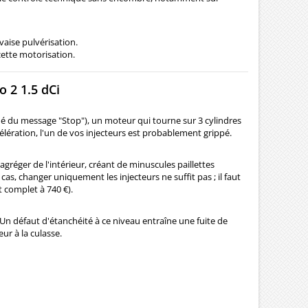
aise pulvérisation.
cette motorisation.
o 2 1.5 dCi
du message "Stop"), un moteur qui tourne sur 3 cylindres
ccélération, l'un de vos injecteurs est probablement grippé.
gréger de l'intérieur, créant de minuscules paillettes
 cas, changer uniquement les injecteurs ne suffit pas ; il faut
 complet à 740 €).
é. Un défaut d'étanchéité à ce niveau entraîne une fuite de
ur à la culasse.