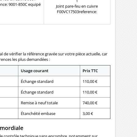
1
nce: 9001-850C equipé
Joint pare-feu en cuivre
es moteurs Renault
F00VC17503reference:
F00VC17503 equipé sur moteur
Peugeot, Citroen , Bmw, Ford ,
Opel , Fiat et bien d'autres
marques
 de vérifier la référence gravée sur votre pièce actuelle, car
érences les plus demandées :
Usage courant
Prix TTC
Échange standard
110,00 €
Échange standard
110,00 €
Remise à neuf totale
740,00 €
Étanchéité embase
3,00 €
rimordiale
ser le contrôle technique sans encombre, notamment sur