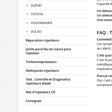
l'opacité 
SUZUKI
Un démarr
TOYOTA
Un silenc
Une cons
VOLKSWAGEN
VOLVO
FAQ : T
Comment sa
Réparation injecteurs
Les sympt
au ralenti
Joints pare-feu en cuivre pour
injecteur
C'est quoi
C'est le p
Turbocompresseurs
métallique
impérative
Nettoyants Injecteurs
Dois-je re
Test , Contrôle et Diagnostics
Oui, c'est
injecteurs diesel
compressio
Nez d'injecteurs CR
Consignes