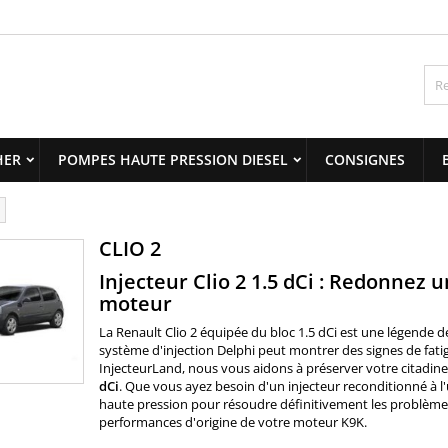
y wishlists
(modalTitle))
title))
onnexion
confirmMessage))
us devez être connecté pour ajouter des produits à votre liste
abel))
nvies.
add_circle_outline
Create new 
HER
POMPES HAUTE PRESSION DIESEL
CONSIGNES
((cancelText))
((modalDeleteText)
((cancelText))
((loginText)
((cancelText))
((createText)
CLIO 2
Injecteur Clio 2 1.5 dCi : Redonnez
moteur
La Renault Clio 2 équipée du bloc 1.5 dCi est une légende de
système d'injection Delphi peut montrer des signes de fati
InjecteurLand, nous vous aidons à préserver votre citadi
dCi
. Que vous ayez besoin d'un injecteur reconditionné à l
haute pression pour résoudre définitivement les problèmes d
performances d'origine de votre moteur K9K.