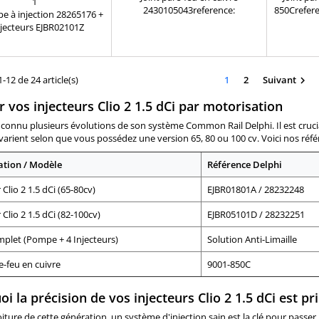
CTEURS EJBR02101Z
1
2430105043reference:
850Crefere
e à injection 28265176 +
2430105043 equipé sur tout les
sur l
njecteurs EJBR02101Z
moteurs Renault
242 DELPHI en échange
e d'origine Références
atibles : 28326392 -
65176 - R9042A070A -
-12 de 24 article(s)
1
2
Suivant

A013A - R9042A014A -
 vos injecteurs Clio 2 1.5 dCi par motorisation
A040A - R9042A041A -
42A042A - 28249552 -
a connu plusieurs évolutions de son système Common Rail Delphi. Il est crucial
34982 - 9042A070A -
 varient selon que vous possédez une version 65, 80 ou 100 cv. Voici nos réf
2A013A - 9042A014A -
2A040A - 9042A041A -
ation / Modèle
Référence Delphi
42A Pour motorisation
ault Nissan Dacia...
 Clio 2 1.5 dCi (65-80cv)
EJBR01801A / 28232248
 Clio 2 1.5 dCi (82-100cv)
EJBR05101D / 28232251
plet (Pompe + 4 Injecteurs)
Solution Anti-Limaille
e-feu en cuivre
9001-850C
i la précision de vos injecteurs Clio 2 1.5 dCi est p
iture de cette génération, un système d'injection sain est la clé pour pas