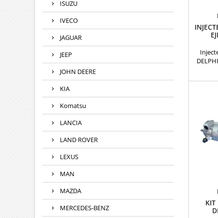
ISUZU
IVECO
INJECT
EJ
JAGUAR
Inject
JEEP
DELPHI
ré
JOHN DEERE
com
28237259
KIA
60 008 
078 66R
Komatsu
66R - 
299 - 8
LANCIA
96
8200
LAND ROVER
166007
LEXUS
MAN
MAZDA
KIT
MERCEDES-BENZ
D