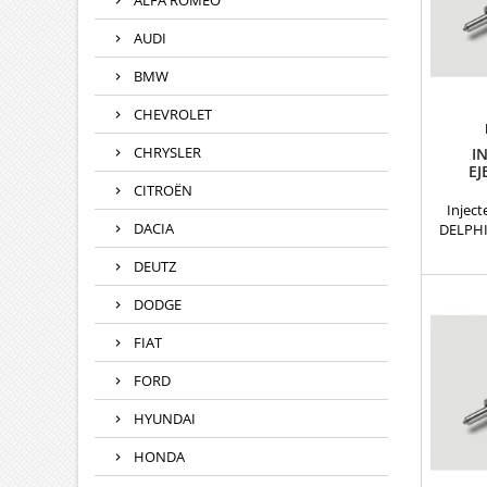
ALFA ROMEO
AUDI
BMW
CHEVROLET
CHRYSLER
I
EJ
7711
CITROËN
Inject
DACIA
DELPHI
Réfé
DEUTZ
EJBR
EJB
DODGE
EJBR
8200
FIAT
8200
166009
FORD
Renau
HYUNDAI
HONDA