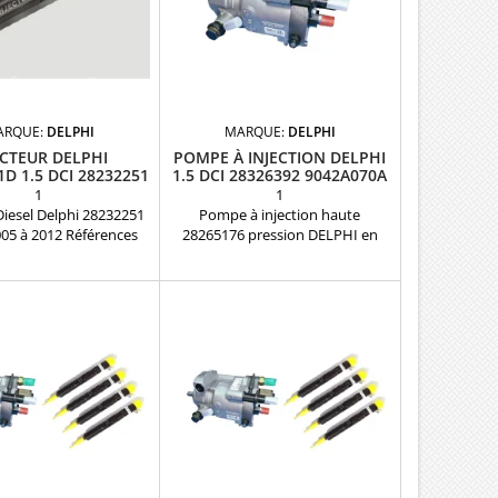
ARQUE:
DELPHI
MARQUE:
DELPHI
ECTEUR DELPHI
POMPE À INJECTION DELPHI
1D 1.5 DCI 28232251
1.5 DCI 28326392 9042A070A
1
1
Diesel Delphi 28232251
Pompe à injection haute
005 à 2012 Références
28265176 pression DELPHI en
ibles : EJBR03101D,
échange Pièce d'origine
5102D, 28232251,
Références compatibles :
1359, 8200815416,
28326392 - 28265176 -
137R, 8200421897,
R9042A070A - R9042A013A -
21897, 8200676774,
R9042A014A - R9042A040A -
43, 15710-84A52-000
R9042A041A - R9042A042A -
ation: 1.5 dCi Pièce
28249552 - 28234982 - 9042A070A
ne Garantie 12 mois
- 9042A013A - 9042A014A -
9042A040A - 9042A041A -
9042A042A Pour motorisation
Renault Nissan Dacia 1.5 dCi et
Suzuki 1.5DDiS