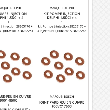
ARQUE:
DELPHI
MARQUE:
DELPHI
OMPE INJECTION
KIT POMPE INJECTION
PHI 1.5DCI + 4
DELPHI 1.5DCI + 4
EURS EJBR05101D
INJECTEURS EJBR01801A
1
1
à injection 28265176 +
kit Pompe à injection 28265176 +
rs EJBR05101D 28232251
4 injecteurs EJBR01801A 28232248
 en échange Pièce
DELPHI en échange Pièce
Références compatibles
d'origine Références compatibles
26392 - 28265176 -
: 28326392 - 28265176 -
70A - R9042A013A -
R9042A070A - R9042A013A -
14A - R9042A040A -
R9042A014A - R9042A040A -
41A - R9042A042A -
R9042A041A - R9042A042A -
 28234982 - 9042A070A
28249552 - 28234982 - 9042A070A
A013A - 9042A014A -
- 9042A013A - 9042A014A -
40A - 9042A041A -
9042A040A - 9042A041A -
A Pour motorisation
9042A042A Pour motorisation
lt Nissan Dacia...
Renault Nissan Dacia...
ARE-FEU EN CUIVRE
MARQUE:
BOSCH
9001-850C
JOINT PARE-FEU EN CUIVRE
1
F00VC17503
re-feu en cuivre 9001-