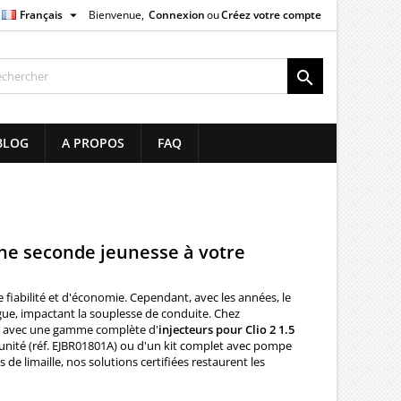

Français
Bienvenue,
Connexion
ou
Créez votre compte
×
×
×
×

list
BLOG
A PROPOS
FAQ
)
)
)
 une seconde jeunesse à votre
 fiabilité et d'économie. Cependant, avec les années, le
gue, impactant la souplesse de conduite. Chez
ne avec une gamme complète d'
injecteurs pour Clio 2 1.5
'unité (réf. EJBR01801A) ou d'un kit complet avec pompe
e limaille, nos solutions certifiées restaurent les