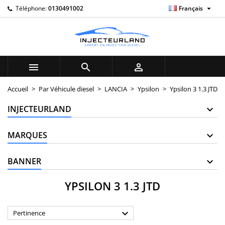

Téléphone:
0130491002
Français
×
×
×
×
My wishlists
((modalTitle))
((title))
Connexion
((confirmMessage))
Vous devez être connecté pour ajouter des produits à
((label))
votre liste d'envies.
add_circle_outline
Create new list



((cancelText))
((modalDeleteText))
((cancelText))
((loginText))
Accueil
Par Véhicule diesel
LANCIA
Ypsilon
Ypsilon 3 1.3 JTD
((cancelText))
((createText))
INJECTEURLAND
MARQUES
BANNER
YPSILON 3 1.3 JTD

Pertinence