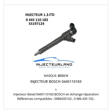
motorisation Fiat Lancia 1.3JTD , Opel 1.3CDTI , Ford 1.3TDCi Pièce
d'origine
MARQUE:
BOSCH
INJECTEUR BOSCH 0445110183
1
Injecteur diesel 0445110183 BOSCH en échange réparation
Références compatibles : 0986435102 , 0 986 435 102 ,
0000071794966 , 55197124 , 55197875 , 71794966 , 1538758 ,
9S519F593BA , 93183910 , 93190435 Pour motorisation Fiat Lancia