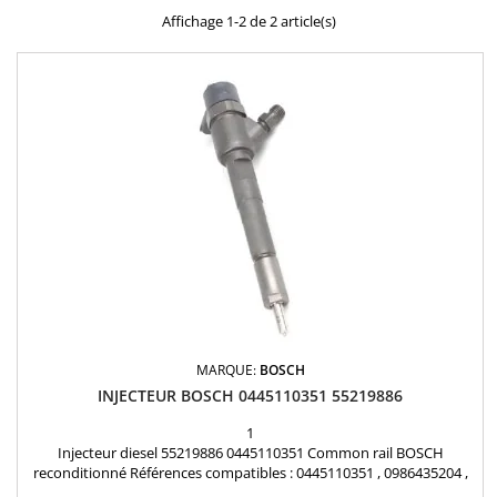
Affichage 1-2 de 2 article(s)
MARQUE:
BOSCH
INJECTEUR BOSCH 0445110351 55219886
1
Injecteur diesel 55219886 0445110351 Common rail BOSCH
reconditionné Références compatibles : 0445110351 , 0986435204 ,
1723813 , BS519F593AA , BS51-9F593-AA , 55219886 , 95517513 Pour