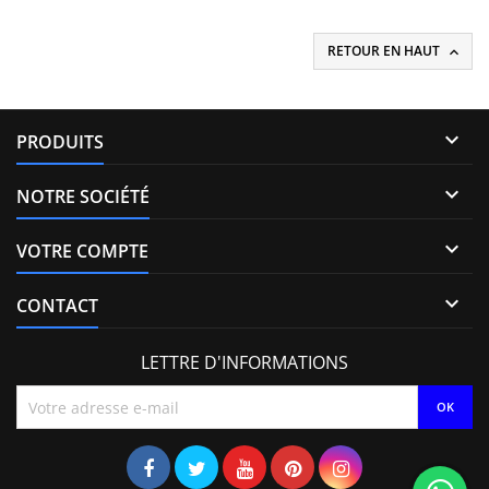
1.3 JTD , Opel 1.3 CDTI , Ford 1.3 TDCi Pièce d'origine
RETOUR EN HAUT


PRODUITS

NOTRE SOCIÉTÉ

VOTRE COMPTE

CONTACT
LETTRE D'INFORMATIONS