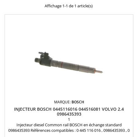
Affichage 1-1 de 1 article(s)
MARQUE:
BOSCH
INJECTEUR BOSCH 0445116016 044516081 VOLVO 2.4
0986435393
1
Injecteur diesel Common rail BOSCH en échange standard
0986435393 Références compatibles : 0 445 116 016 , 0986435393 , 0
986 435 393 , 0445116081 , 0 445 116 081 , 30777226 , 36002662 ,