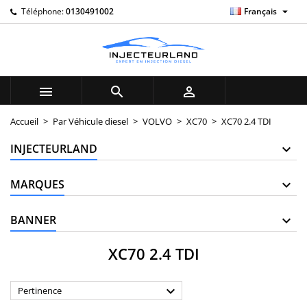

Téléphone:
0130491002
Français
×
×
×
×
My wishlists
((modalTitle))
((title))
Connexion
((confirmMessage))
Vous devez être connecté pour ajouter des produits à
((label))
votre liste d'envies.
add_circle_outline
Create new list



((cancelText))
((modalDeleteText))
((cancelText))
((loginText))
Accueil
Par Véhicule diesel
VOLVO
XC70
XC70 2.4 TDI
((cancelText))
((createText))
INJECTEURLAND
MARQUES
BANNER
XC70 2.4 TDI

Pertinence