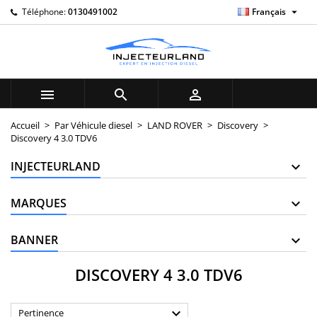

Téléphone:
0130491002
Français
×
×
×
×
My wishlists
((modalTitle))
((title))
Connexion
((confirmMessage))
Vous devez être connecté pour ajouter des produits à
((label))
votre liste d'envies.
add_circle_outline
Create new list



((cancelText))
((modalDeleteText))
((cancelText))
((loginText))
Accueil
Par Véhicule diesel
LAND ROVER
Discovery
Discovery 4 3.0 TDV6
((cancelText))
((createText))
INJECTEURLAND
MARQUES
BANNER
DISCOVERY 4 3.0 TDV6

Pertinence