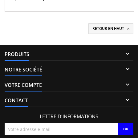
0445010832 0445010833 05A130755A 05A130755B 05A130755BC
05A130755C 05A130851X 0986437413 0986437432 1623790780
1920RG 9678393480 9X2Q9B395BA 9X2Q9B395CA AF2Q9B395AA
AF2Q9B395AB AF2Q9B395AC AF2Q9B395AD AF2Q9B395AE Pièce
d'origine
RETOUR EN HAUT


PRODUITS

NOTRE SOCIÉTÉ

VOTRE COMPTE

CONTACT
LETTRE D'INFORMATIONS