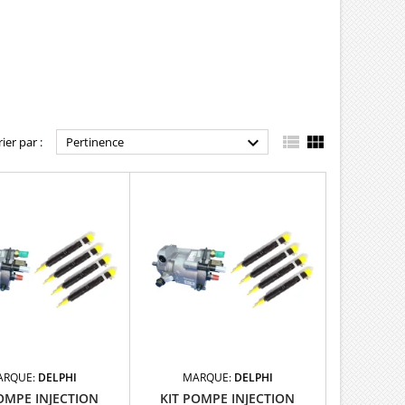



rier par :
Pertinence
ARQUE:
DELPHI
MARQUE:
DELPHI
OMPE INJECTION
KIT POMPE INJECTION