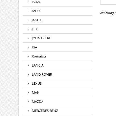
ISUZU
Pièc
comp
IVECO
282
Affichage 1
R9042
JAGUAR
R9042
R90
JEEP
282
904
JOHN DEERE
904
9042A0
KIA
Ren
Komatsu
LANCIA
LAND ROVER
LEXUS
MAN
MAZDA
MERCEDES-BENZ