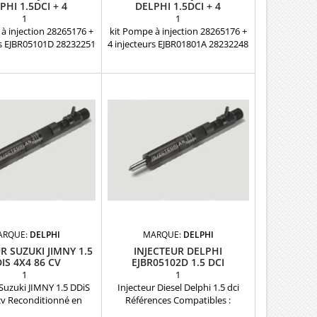
PHI 1.5DCI + 4
DELPHI 1.5DCI + 4
EURS EJBR05101D
INJECTEURS EJBR01801A
1
1
à injection 28265176 +
kit Pompe à injection 28265176 +
rs EJBR05101D 28232251
4 injecteurs EJBR01801A 28232248
 en échange Pièce
DELPHI en échange Pièce
Références compatibles
d'origine Références compatibles
26392 - 28265176 -
: 28326392 - 28265176 -
70A - R9042A013A -
R9042A070A - R9042A013A -
14A - R9042A040A -
R9042A014A - R9042A040A -
41A - R9042A042A -
R9042A041A - R9042A042A -
 28234982 - 9042A070A
28249552 - 28234982 - 9042A070A
A013A - 9042A014A -
- 9042A013A - 9042A014A -
40A - 9042A041A -
9042A040A - 9042A041A -
A Pour motorisation
9042A042A Pour motorisation
lt Nissan Dacia...
Renault Nissan Dacia...
ARQUE:
DELPHI
MARQUE:
DELPHI
R SUZUKI JIMNY 1.5
INJECTEUR DELPHI
IS 4X4 86 CV
EJBR05102D 1.5 DCI
1
1
 Suzuki JIMNY 1.5 DDiS
Injecteur Diesel Delphi 1.5 dci
cv Reconditionné en
Références Compatibles :
éparation Références
ejbr05102d , EJBR03101D,