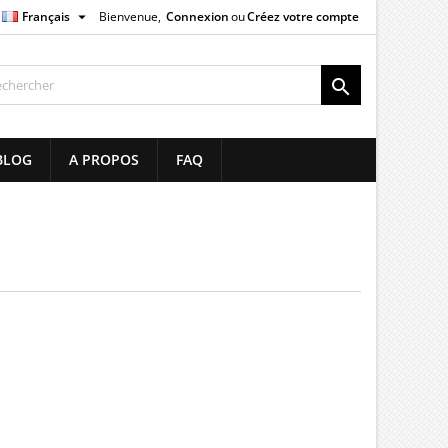

Français
Bienvenue,
Connexion
ou
Créez votre compte
×
×
×
×

list
BLOG
A PROPOS
FAQ
)
)
)