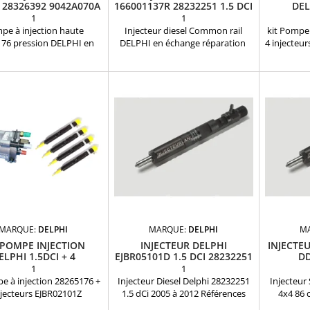
I 28326392 9042A070A
166001137R 28232251 1.5 DCI
DEL
INJECT
1
1
pe à injection haute
Injecteur diesel Common rail
kit Pompe 
76 pression DELPHI en
DELPHI en échange réparation
4 injecteu
ange Pièce d'origine
Références compatibles :
DELPHI
rences compatibles :
166001137R , EJBR03101D ,
d'origine 
326392 - 28265176 -
EJBR05101D , EJBR05102D , 28 23
: 283
A070A - R9042A013A -
22 51 , 8200421359 , 8200815416 ,
R9042A0
A014A - R9042A040A -
16 60 011 37R , 8200421897 ,
R9042A0
A041A - R9042A042A -
H8200421897 8200676774 ,
R9042A0
2 - 28234982 - 9042A070A
7711497343 Pour motorisation
28249552 -
42A013A - 9042A014A -
Renault Nissan Dacia 1.5 dCi et
- 9042
2A040A - 9042A041A -
Suzuki 1.5DDiS
9042A0
42A Pour motorisation
9042A042
 Nissan Dacia 1.5 dCi et
Renau
Suzuki 1.5DDiS
MARQUE:
DELPHI
MARQUE:
DELPHI
M
 POMPE INJECTION
INJECTEUR DELPHI
INJECTEU
ELPHI 1.5DCI + 4
EJBR05101D 1.5 DCI 28232251
DD
CTEURS EJBR02101Z
1
1
e à injection 28265176 +
Injecteur Diesel Delphi 28232251
Injecteur
njecteurs EJBR02101Z
1.5 dCi 2005 à 2012 Références
4x4 86 
242 DELPHI en échange
Compatibles : EJBR03101D,
Échange R