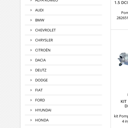
ALFA ROMEO
1.5 DC
AUDI
Pom
282651
BMW
éch
Réfé
CHEVROLET
28
R9042
CHRYSLER
R9042
R9042
CITROËN
2824955
- 90
DACIA
904
9042A0
DEUTZ
Renault
DODGE
FIAT
FORD
KIT
D
HYUNDAI
INJE
kit Pomp
HONDA
4 i
28232