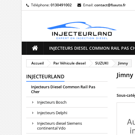
Téléphone:
0130491002
Email:
contact@fsauto.fr
M
(
((
C
((
Vo
((l
d'e
INJECTEURS DIESEL COMMON RAIL PAS C
Accueil
Par Véhicule diesel
SUZUKI
Jimny
Jimny
INJECTEURLAND
Injecteurs Diesel Common Rail Pas
Cher
Sous-caté
Injecteurs Bosch
Injecteurs Delphi
Injecteurs diesel Siemens
continental Vdo