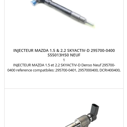
INJECTEUR MAZDA 1.5 & 2.2 SKYACTIV-D 295700-0400
S55013H50 NEUF
1
INJECTEUR MAZDA 1.5 et 2.2 SKYACTIV-D Denso Neuf 295700-
0400 reference compatbiles: 295700-0401, 2957000400, DCRI400400,
S55013H50, S560-13H50, S56013-H50A motorisation: 1.5 , 2.2
Skyactiv-d Pièce d'origine Garantie 12 mois