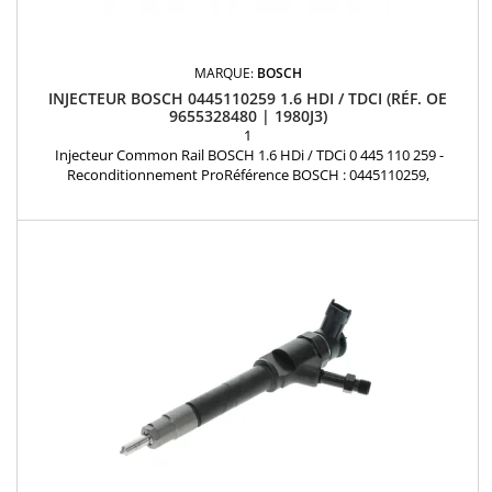
MARQUE:
BOSCH
INJECTEUR BOSCH 0445110259 1.6 HDI / TDCI (RÉF. OE
9655328480 | 1980J3)
1
Injecteur Common Rail BOSCH 1.6 HDi / TDCi 0 445 110 259 -
Reconditionnement ProRéférence BOSCH : 0445110259,
reconditionné selon les normes strictes du fabricant. Compatible
avec tous les moteurs PSA 1.6 HDi (DV6), Ford 1.6 TDCi, Volvo,
Mazda, MINI et Suzuki. Garanti 12 mois (extension possible en
option). L'injecteur est codé et testé. Livré avec...