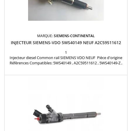
MARQUE:
SIEMENS-CONTINENTAL
INJECTEUR SIEMENS-VDO 5WS40149 NEUF A2C59511612
1
Injecteur diesel Common rail SIEMENS VDO NEUF Pièce d'origine
Références Compatibles: 5WS40149 , A2C59511612 , 5WS40149-Z ,
A2C59513998 , 5WS40516 , 5WS40063 , 9654550980 , 9654551080 ,
9715135480 , 9652707180 , M926A10 , 1805488 , 1469709 , 2S6Q-
9F593-BD , 2S6Q9F593BD , 2S6Q-9F593-BC , 2S6Q9F593BC , 1836816
Pour motorisation PSA 1.4HDi , Ford...