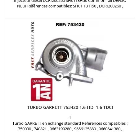
Injecteur diesel DCRI200260 SH0113H50 Common rail DENSO
NEUFRéférences compatibles: SH01 13 H50 , DCRI200260 ,
SH0113H50 , SH01-13H50 , 295900-0260 , 295900-0261 , 295900-0262
, 295900-0263, 295900-0264 , 295900-0265 , 295900-0266 , 295900-
0267 , 295900-0268, 295900-0269 Pour motorisations Mazda 2.0 D ,
2.2 D Pièce d'origine
TURBO GARRETT 753420 1.6 HDI 1.6 TDCI
1
Turbo GARRETT en échange standard Références compatibles :
750030 , 740821 , 9663199280 , 9656125880 , 9660641380 ,
9657248680 , 0375J6 , 3M5Q6K682AH , 1373584.0 , 3M5Q6K682AF ,