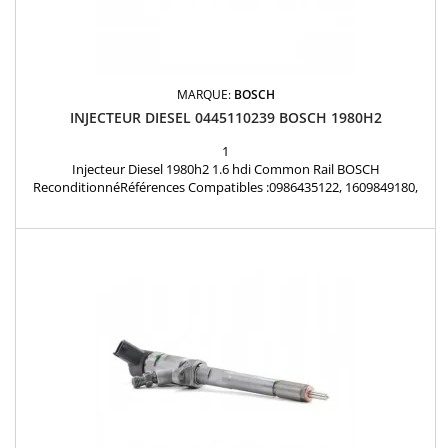
MARQUE:
BOSCH
INJECTEUR DIESEL 0445110239 BOSCH 1980H2
1
Injecteur Diesel 1980h2 1.6 hdi Common Rail BOSCH
ReconditionnéRéférences Compatibles :0986435122, 1609849180,
1609849280, 9655606680, 1980H2, 965966661347283, 1477146,
1566431, 3M5Q9F593HB, 3M5Q9F593HD, RM3M5Q9F593HD , Y605-
13H50-B, 1531069K00000, 15310-69K00, 1609850180 Motorisation
1.6 HDI, 1.6 TDCi, 1.6 D Multijet, Mazda 1.6 CD, Suzuki 1.6 DDIS...