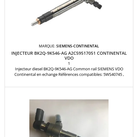
MARQUE:
SIEMENS-CONTINENTAL
INJECTEUR BK2Q-9K546-AG A2C59517051 CONTINENTAL
VDO
1
Injecteur diesel BK2Q-9K546-AG Common rail SIEMENS VDO
Continental en echange Références compatibles: 5WS40745 ,
A2C53307917 , A2C59517051 , 9801125480 , BK2Q9K546AG , BK2Q-
9K546-AGN , 1746967 , 1840747 , LR032067 Pour motorisation
Peugeot Citroen PSA 2.2 HDi et Ford 2.2 TDCi Pièce d'origine