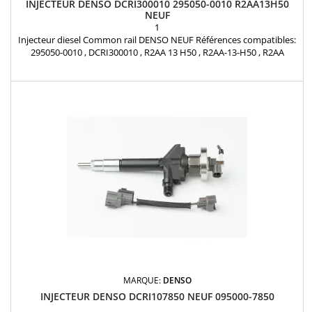
INJECTEUR DENSO DCRI300010 295050-0010 R2AA13H50
NEUF
1
Injecteur diesel Common rail DENSO NEUF Références compatibles:
295050-0010 , DCRI300010 , R2AA 13 H50 , R2AA-13-H50 , R2AA
13H50 , R2AA13H50 Pour motorisations Mazda 2.2 MZR-CD , 2.2
CDVi Pièce d'origine
MARQUE:
DENSO
INJECTEUR DENSO DCRI107850 NEUF 095000-7850