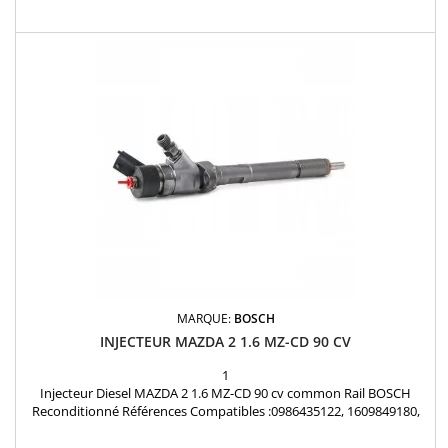
1479055.0 , 3M5Q6K682AK , 8603746.0 , 36002480 Pour motorisation
Peugeot Citroen PSA 1.6 HDI , Ford 1.6 TDCi , Volvo 1.6D , Mazda
1.6CD
MARQUE:
BOSCH
INJECTEUR MAZDA 2 1.6 MZ-CD 90 CV
1
Injecteur Diesel MAZDA 2 1.6 MZ-CD 90 cv common Rail BOSCH
Reconditionné Références Compatibles :0986435122, 1609849180,
1609849280, 9655606680, 1980H2, 965966661347283, 1477146,
1566431, 3M5Q9F593HB, 3M5Q9F593HD, RM3M5Q9F593HD , Y605-