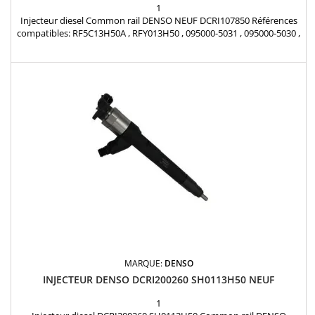
1
Injecteur diesel Common rail DENSO NEUF DCRI107850 Références
compatibles: RF5C13H50A , RFY013H50 , 095000-5031 , 095000-5030 ,
DCRI107850 , 095000-7850 , 0950007850 , 0950005030 Pour
motorisation Mazda 2.0 DI , 2.0 CiTD Pièce d'origine
MARQUE:
DENSO
INJECTEUR DENSO DCRI200260 SH0113H50 NEUF
1