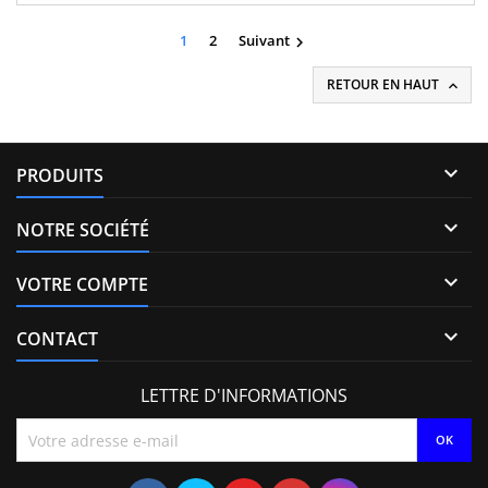
13H50-B, 1531069K00000, 15310-69K00, 1609850180 Motorisation
1.6 HDI, 1.6 TDCi, 1.6 D Multijet, Mazda 1.6 CD, Suzuki 1.6...
1
2
Suivant

RETOUR EN HAUT


PRODUITS

NOTRE SOCIÉTÉ

VOTRE COMPTE

CONTACT
LETTRE D'INFORMATIONS