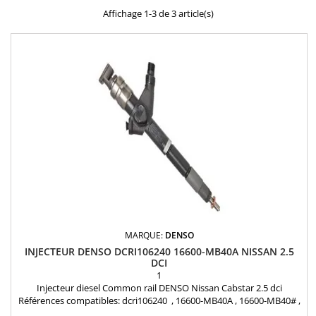
Affichage 1-3 de 3 article(s)
MARQUE:
DENSO
INJECTEUR DENSO DCRI106240 16600-MB40A NISSAN 2.5
DCI
1
Injecteur diesel Common rail DENSO Nissan Cabstar 2.5 dci
Références compatibles: dcri106240 , 16600-MB40A , 16600-MB40# ,
16600-MB40B , 16600-MB40D , 16600-MB40E , 095000-624# , 095000-