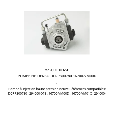
MARQUE:
DENSO
POMPE HP DENSO DCRP300780 16700-VM00D
1
Pompe à injection haute pression neuve Références compatibles:
DCRP300780 , 294000-078 , 16700-VM00D , 16700-VM01C , 294000-
053 Pour motorisation Nissan 2.5 dCi