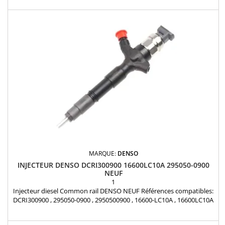
6241 , 095000-6240 , 16600-VM00A , 16600-VM00B , 16600-VM00C ,
16600MB40A , 16600MB40B , 7485130684 Pour motorisation Nissan
2.5 dCi Pièce d'origine garantie 12 mois
MARQUE:
DENSO
INJECTEUR DENSO DCRI300900 16600LC10A 295050-0900
NEUF
1
Injecteur diesel Common rail DENSO NEUF Références compatibles:
DCRI300900 , 295050-0900 , 2950500900 , 16600-LC10A , 16600LC10A
, 16600-LC10B , 16600LC10B Pour motorisation NISSAN 2.5 dCi
Pièce d'origine Garantie 12 mois