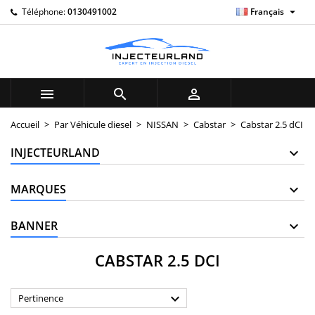

Téléphone:
0130491002
Français
×
×
×
×
My wishlists
((modalTitle))
((title))
Connexion
((confirmMessage))
Vous devez être connecté pour ajouter des produits à
((label))
votre liste d'envies.
add_circle_outline
Create new list



((cancelText))
((modalDeleteText))
((cancelText))
((loginText))
Accueil
Par Véhicule diesel
NISSAN
Cabstar
Cabstar 2.5 dCI
((cancelText))
((createText))
INJECTEURLAND
MARQUES
BANNER
CABSTAR 2.5 DCI

Pertinence