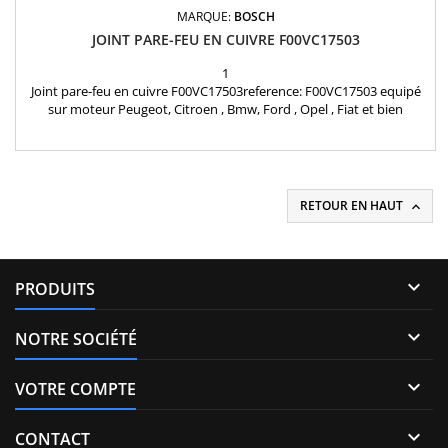
MARQUE:
BOSCH
JOINT PARE-FEU EN CUIVRE F00VC17503
1
Joint pare-feu en cuivre F00VC17503reference: F00VC17503 equipé
sur moteur Peugeot, Citroen , Bmw, Ford , Opel , Fiat et bien
d'autres marques
RETOUR EN HAUT


PRODUITS

NOTRE SOCIÉTÉ

VOTRE COMPTE

CONTACT