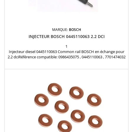
MARQUE:
BOSCH
INJECTEUR BOSCH 0445110063 2.2 DCI
1
Injecteur diesel 0445110063 Common rail BOSCH en échange pour
2.2 dciRéférence compatible: 0986435075 , 0445110063 , 7701474032
, 8200010075 , 8201408763 , 4402535 , 9110535 , 93169133 , R1590072
, 9110535 Pour motorisation Renault 2.2dCi et Opel 2.2DTI Pièce
d'origine