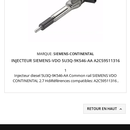
MARQUE:
SIEMENS-CONTINENTAL
INJECTEUR SIEMENS-VDO 5U3Q-9K546-AA A2C59511316
1
Injecteur diesel 5U3Q-9K546-AA Common rail SIEMENS VDO
CONTINENTAL 2.7 HdiRéférences compatibles: A2C59511316 ,
5WS40103 , 1980H1 , 1980.H1 , 1980-H1 , 00001980H , 9648917080 ,
96 489 170 80 , 02C2S40004 , C2S-40004 , C2S40004 , 5U3Q-9K546-AA ,
5U3Q9K546AA Pour motorisation Peugeot Citroën PSA V6 2.7HDi et
Jaguar 2.7 D Pièce d'origine
RETOUR EN HAUT
