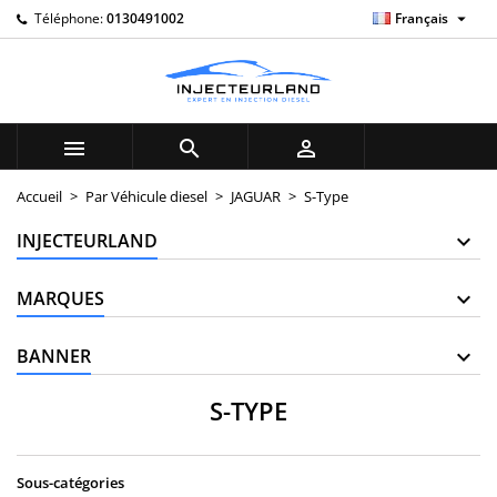

Téléphone:
0130491002
Français
×
×
×
×
My wishlists
((modalTitle))
((title))
Connexion
((confirmMessage))
Vous devez être connecté pour ajouter des produits à
((label))
votre liste d'envies.
add_circle_outline
Create new list



((cancelText))
((modalDeleteText))
((cancelText))
((loginText))
Accueil
Par Véhicule diesel
JAGUAR
S-Type
((cancelText))
((createText))
INJECTEURLAND
MARQUES
BANNER
S-TYPE
Sous-catégories