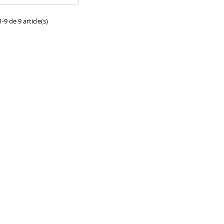
les: 23670-27010, 23670-
2367029035 , 23670-29035
0-29036 , 095000-0570 ,
-9 de 9 article(s)
0-057# , 095000-0420 ,
0-042# , 095000-042# ,
0-0410 , 095000-041# ,
015# , DCRI100570 Pour
sation Toyota 2.0 D4-D
Pièce d'origine