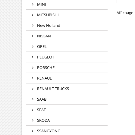
compatib
MINI
29015 , 
, 2367
Affichage 1
MITSUBISHI
09500
09500
New Holland
09500
095000-
NISSAN
motori
OPEL
PEUGEOT
PORSCHE
RENAULT
RENAULT TRUCKS
SAAB
SEAT
SKODA
SSANGYONG