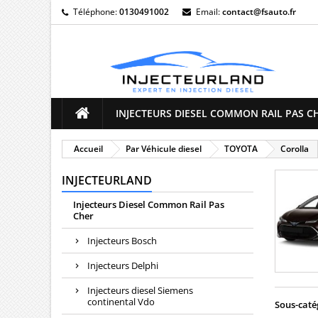
Téléphone:
0130491002
Email:
contact@fsauto.fr
M
(
((
C
((
Vo
((l
d'e
INJECTEURS DIESEL COMMON RAIL PAS C
Accueil
Par Véhicule diesel
TOYOTA
Corolla
INJECTEURLAND
Injecteurs Diesel Common Rail Pas
Cher
Injecteurs Bosch
Injecteurs Delphi
Injecteurs diesel Siemens
continental Vdo
Sous-caté