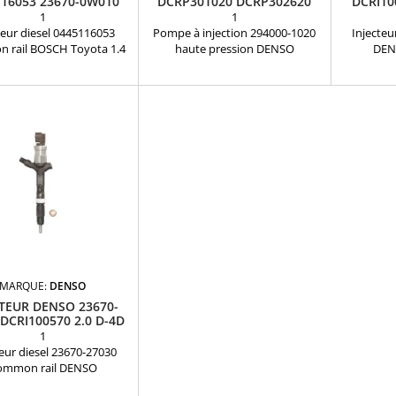
116053 23670-0W010
DCRP301020 DCRP302620
DCRI10
0445116009
TOYOTA 2.2 D4D
2
1
1
teur diesel 0445116053
Pompe à injection 294000-1020
Injecteu
 rail BOSCH Toyota 1.4
haute pression DENSO
DEN
férences compatibles : 0
NEUVERéférences compatibles:
29025Réf
16 053 , 0 445 116 009 ,
DCRP301020 , DCRP302620 ,
23670-2
35418 , 0 986 435 418 ,
294000-1020 , 22100-0R020 ,
23670-2
-33050 , 2367033050 ,
22100-0R021 , 221000R050 ,
DCRI1006
-33051 , 2367033051 ,
22100-0R050 , 294000-2620 ,
motorisa
-0W010 , 236700W010 ,
294000-030# Pour motorisations
P
39325 , 2367039325 Pour
TOYOTA 2.0 , 2.2 D4D , 2.2 D CAT
sation Toyota 1.4 D-4D
Pièce d'origine
Pièce d'origine
MARQUE:
DENSO
CTEUR DENSO 23670-
 DCRI100570 2.0 D-4D
TOYOTA
1
teur diesel 23670-27030
ommon rail DENSO
nditionnéRéférences