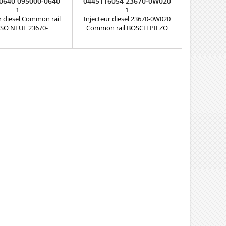
0640 095000-0640
0445116054 23670-0W020
3670-29025
23670-09390
1
1
r diesel Common rail
Injecteur diesel 23670-0W020
SO NEUF 23670-
Common rail BOSCH PIEZO
érences compatibles:
Toyota yaris 1.4 d-4d Références
7020 , 2367029025 ,
compatibles: 0 445 116 054 ,
9026 , 095000-0640 ,
0445116044 , 0445116044 ,
40 , 0950000640 Pour
0986435417 , 0 986 435 417 ,
tion Toyota 2.0 D4-D
0986435419 , 0 986 435 419 ,
ièce d'origine
23670-0W020 , 236700W020 ,
23670-33060 , 2367033060 Pour
motorisation Toyota 1.4 D-4D
Pièce d’origine