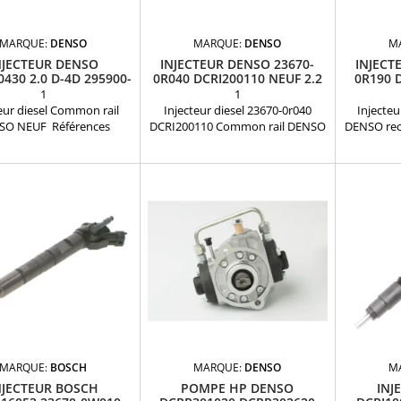
MARQUE:
DENSO
MARQUE:
DENSO
M
NJECTEUR DENSO
INJECTEUR DENSO 23670-
INJECT
0430 2.0 D-4D 295900-
0R040 DCRI200110 NEUF 2.2
0R190 
0430 NEUF
D-4D 23670-26011
1
1
eur diesel Common rail
Injecteur diesel 23670-0r040
Injecteu
SO NEUF Références
DCRI200110 Common rail DENSO
DENSO rec
atibles: DCRI200430 ,
NEUFRéférence compatible:
compati
0-0180 , 295900-0430 ,
DCRI200110 , 23670-0R040 ,
23670-0
-0R100 , 23670-0R101 ,
23670-0R041 , 23670-26011 ,
23670-0
-26070 , 23670-26071 ,
23670-26020 , 23670-26020-2 ,
23670-0
9115 , 23670-29116 Pour
23670-29055 , 2367029105 ,
23670-0
sation Toyota 2.0 D4-D
23670-29105 , T926A17 , 295900-
095000-
Pièce d’origine
0110 , 2959000110 Pour
095000-76
motorisation Toyota 2.2 D-4D
Toyota 2.
Pièce d'origine
Ga
MARQUE:
BOSCH
MARQUE:
DENSO
M
NJECTEUR BOSCH
POMPE HP DENSO
INJ