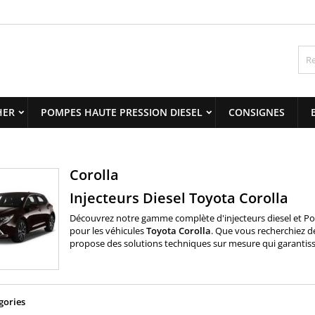
y wishlists
(modalTitle))
title))
onnexion
confirmMessage))
us devez être connecté pour ajouter des produits à votre liste
abel))
nvies.
add_circle_outline
Create new 
HER
POMPES HAUTE PRESSION DIESEL
CONSIGNES
((cancelText))
((modalDeleteText)
((cancelText))
((loginText)
((cancelText))
((createText)
Corolla
Injecteurs Diesel Toyota Corolla
Découvrez notre gamme complète d'
injecteurs diesel
et
Po
pour les véhicules
Toyota
Corolla
. Que vous recherchiez d
propose des solutions techniques sur mesure qui garantissent
gories