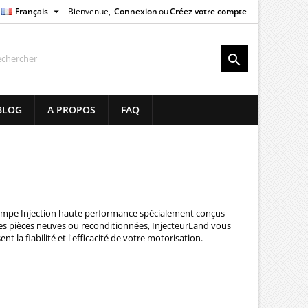

Français
Bienvenue,
Connexion
ou
Créez votre compte
×
×
×
×

list
BLOG
A PROPOS
FAQ
)
)
)
mpe Injection
haute performance spécialement conçus
es pièces neuves ou reconditionnées, InjecteurLand vous
 la fiabilité et l'efficacité de votre motorisation.