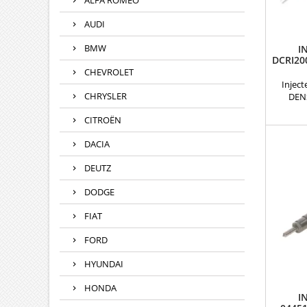
ALFA ROMEO
AUDI
BMW
I
DCRI20
CHEVROLET
Inject
CHRYSLER
DEN
comp
CITROËN
29590
23670
DACIA
23670
23670-2
DEUTZ
motori
DODGE
FIAT
FORD
HYUNDAI
HONDA
I