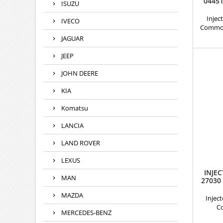
0445
ISUZU
Injec
IVECO
Common
D-4D Ré
JAGUAR
445 1
09864
JEEP
23670
23670
JOHN DEERE
23670
23670-
KIA
motori
Komatsu
LANCIA
LAND ROVER
LEXUS
INJE
MAN
27030
MAZDA
Injec
C
MERCEDES-BENZ
reco