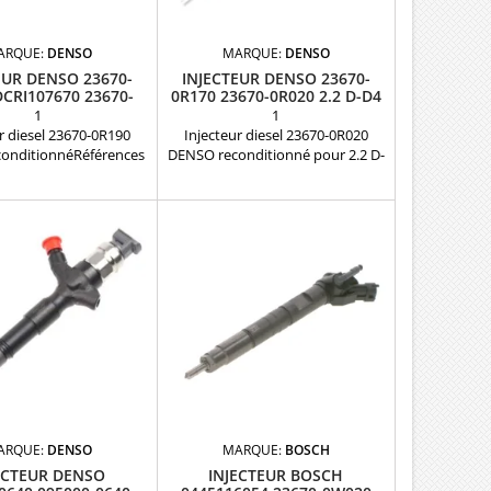
ARQUE:
DENSO
MARQUE:
DENSO
EUR DENSO 23670-
INJECTEUR DENSO 23670-
DCRI107670 23670-
0R170 23670-0R020 2.2 D-D4
0R030
1
1
r diesel 23670-0R190
Injecteur diesel 23670-0R020
onditionnéRéférences
DENSO reconditionné pour 2.2 D-
bles: 23670-09180 ,
4D Références compatibles:
9240 , 2367009280 ,
DCRI107640 , 095000-6230 ,
9280 , 236700-9280 ,
23670-09140 , 23670-09210 ,
R030 , 23670-0R140 ,
2367009290 , 23670-09290 ,
R190 , 095000-7670 ,
23670-0R070 , 23670-0R120 ,
7671 , 095000-7672 ,
236700R170 , T926A19 , 095000-
60 Pour motorisation
7270 , 095000-7640 , 095000-7280 ,
0 D-4D Pièce d'origine
095000-6910 , 095000-6040 ,
rantie 12 mois
095000-7630 Pour motorisation
Toyota 2.2 D-4D Pièce d'origine...
ARQUE:
DENSO
MARQUE:
BOSCH
ECTEUR DENSO
INJECTEUR BOSCH