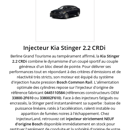
Injecteur Kia Stinger 2.2 CRDi
Berline Grand Tourisme au tempérament affirmé, la
Kia Stinger
2.2 CRDi
combine le dynamisme d'un coupé sportif au couple
généreux d'un bloc diesel de pointe. Pour délivrer ses
performances tout en répondant à des critères d'émissions et de
réactivité très stricts, son moteur est équipé du système
d'injection haute pression
Bosch Common Rail
. L'alimentation
optimale des cylindres repose sur l'injecteur d'origine de
référence fabricant
0445110584
(références constructeurs OEM
33800-2F610
ou
338002F610
). Face à des injecteurs fatigués ou
encrassés, la Stinger perd instantanément sa superbe : baisse de
puissance linéaire, ratés à l'accélération, ralenti instable ou
apparition de fumées noires à l'échappement. Chez
InjecteurLand, retrouvez cet
injecteur strictement NEUF
d'origine Bosch
disponible immédiatement en stock pour
restituer l'agrément de conduite et la sobriété d'origine de votre