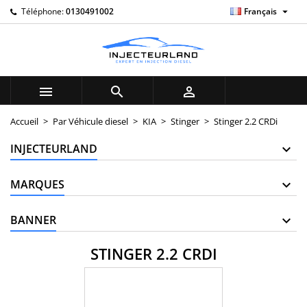

Téléphone:
0130491002
Français
×
×
×
×
My wishlists
((modalTitle))
((title))
Connexion
((confirmMessage))
Vous devez être connecté pour ajouter des produits à
((label))
votre liste d'envies.
add_circle_outline
Create new list



((cancelText))
((modalDeleteText))
((cancelText))
((loginText))
Accueil
Par Véhicule diesel
KIA
Stinger
Stinger 2.2 CRDi
((cancelText))
((createText))
INJECTEURLAND
MARQUES
BANNER
STINGER 2.2 CRDI