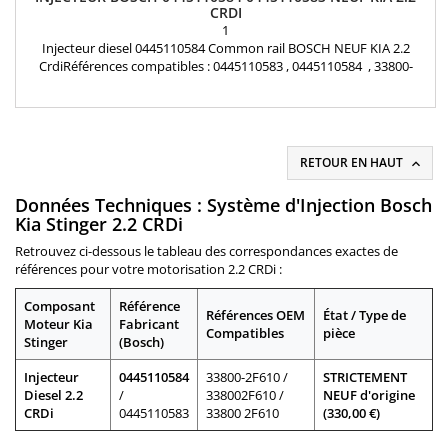
CRDI
1
Injecteur diesel 0445110584 Common rail BOSCH NEUF KIA 2.2
CrdiRéférences compatibles : 0445110583 , 0445110584 , 33800-
2F610 , 338002F610 , 33800 2F610 Pour motorisation Kia 2.2 CRDi
Pièce d'origine
RETOUR EN HAUT

Données Techniques : Système d'Injection Bosch
Kia Stinger 2.2 CRDi
Retrouvez ci-dessous le tableau des correspondances exactes de
références pour votre motorisation 2.2 CRDi :
Composant
Référence
Références OEM
État / Type de
Moteur Kia
Fabricant
Compatibles
pièce
Stinger
(Bosch)
Injecteur
0445110584
33800-2F610 /
STRICTEMENT
Diesel 2.2
/
338002F610 /
NEUF d'origine
CRDi
0445110583
33800 2F610
(330,00 €)