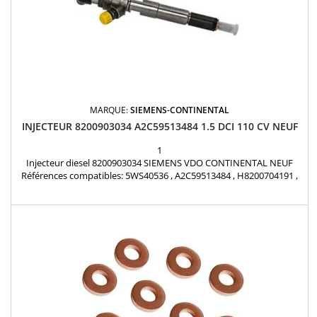
MARQUE:
SIEMENS-CONTINENTAL
INJECTEUR 8200903034 A2C59513484 1.5 DCI 110 CV NEUF
1
Injecteur diesel 8200903034 SIEMENS VDO CONTINENTAL NEUF
Références compatibles: 5WS40536 , A2C59513484 , H8200704191 ,
82 00 90 30 34 , 166008052R , 8200704180 , 166008052R ,
H8200704180 Pour Renault Nissan Dacia 1.5dCi Pièce
d'origineDISPONIBLE AUSSI EN ECHANGE REPARATION