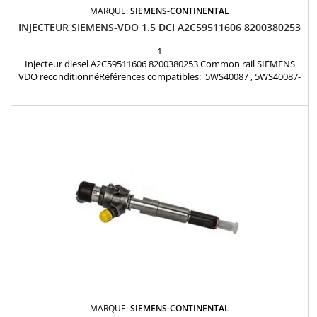
MARQUE:
SIEMENS-CONTINENTAL
INJECTEUR SIEMENS-VDO 1.5 DCI A2C59511606 8200380253
1
Injecteur diesel A2C59511606 8200380253 Common rail SIEMENS
VDO reconditionnéRéférences compatibles: 5WS40087 , 5WS40087-
Z , A2C59511606 , 1660000Q0P , 1660000Q1T , 1660000Q0H ,
7711497471 , 8200294788 , 8200380253 , 8200842205 , 8200843205 ,
8201042300 , 166009445R , H8200294788 Pour motorisation
Renault Nissan 1.5 Dci Pièce d'origine
MARQUE:
SIEMENS-CONTINENTAL