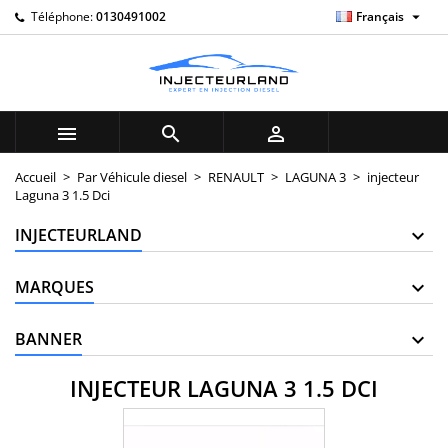

Téléphone:
0130491002
Français
×
×
×
×
My wishlists
((modalTitle))
((title))
Connexion
((confirmMessage))
Vous devez être connecté pour ajouter des produits à
((label))
votre liste d'envies.
add_circle_outline
Create new list



((cancelText))
((modalDeleteText))
((cancelText))
((loginText))
Accueil
Par Véhicule diesel
RENAULT
LAGUNA 3
injecteur
Laguna 3 1.5 Dci
((cancelText))
((createText))
INJECTEURLAND
MARQUES
BANNER
INJECTEUR LAGUNA 3 1.5 DCI