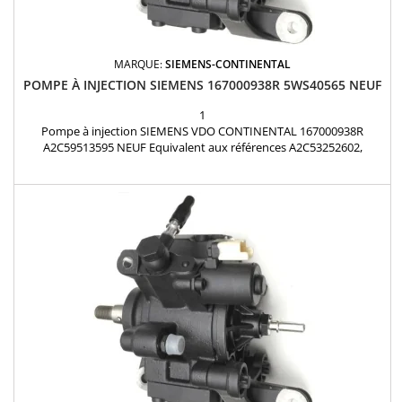
MARQUE:
SIEMENS-CONTINENTAL
POMPE À INJECTION SIEMENS 167000938R 5WS40565 NEUF
1
Pompe à injection SIEMENS VDO CONTINENTAL 167000938R
A2C59513595 NEUF Equivalent aux références A2C53252602,
A2C59513595, 8200702621, 8200704200, 8200704210, 16700-0938R,
16700-00Q1F, 16700-00Q1M, 167000061R, 167000938R, 1670000Q1F,
1670000Q1M DACIA NISSAN RENAULT 1.5 dCi Garantie 12 mois
Pièce d'origine