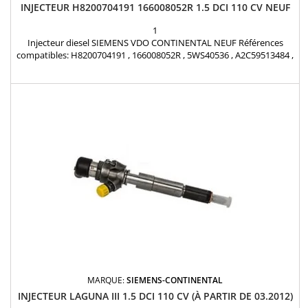
INJECTEUR H8200704191 166008052R 1.5 DCI 110 CV NEUF
1
Injecteur diesel SIEMENS VDO CONTINENTAL NEUF Références
compatibles: H8200704191 , 166008052R , 5WS40536 , A2C59513484 ,
H82 00 70 41 91 , 8200903034 , 8200704180 , 166008052R ,
H8200704180 Pour Renault Nissan Dacia 1.5 dCi Pièce d'origine
MARQUE:
SIEMENS-CONTINENTAL
INJECTEUR LAGUNA III 1.5 DCI 110 CV (À PARTIR DE 03.2012)