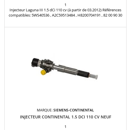
1
Injecteur Laguna III 1.5 dCi 110 cv (à partir de 03.2012) Références
compatibles: 5WS40536 , A2C59513484 , H8200704191 , 82 00 90 30
34 , 166008052R , 8200704180 , 166008052R , H8200704180 Pour
Renault Nissan Dacia 1.5dCi Pièce d'origine
MARQUE:
SIEMENS-CONTINENTAL
INJECTEUR CONTINENTAL 1.5 DCI 110 CV NEUF
1