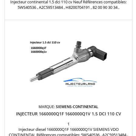
Injecteur continental 1.5 dci 110 cv Neuf Références compatibles:
5WS40536 , A2C59513484 , H8200704191 , 82 00 90 30 34 ,
166008052R , 8200704180 , 166008052R , H8200704180 Pour Renault
Nissan Dacia 1.5dCi Pièce d'origine
MARQUE:
SIEMENS-CONTINENTAL
INJECTEUR 1660000Q1F 1660000Q1V 1.5 DCI 110 CV
1
Injecteur diesel 1660000Q1F 1660000Q1V SIEMENS VDO
CONTINENTAL Références compatibles: 5WS40536 , A2C59513484 ,