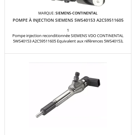
MARQUE:
SIEMENS-CONTINENTAL
POMPE À INJECTION SIEMENS 5WS40153 A2C59511605
1
Pompe injection reconditionnée SIEMENS VDO CONTINENTAL
5WS40153 A2C59511605 Equivalent aux références 5WS40153,
A2C20000754, 167008859R, 8200430599, 8200663258, 8200821184,
16700 00Q0N, 16700 00Q1C, 16700 00Q1L, 16700-8859R, 16700-
00Q0N, 16700-00Q1C, 16700-00Q1L, 167007374R, 7711368416,
A2C59511604 RENAULT NISSAN 1.5 dCi