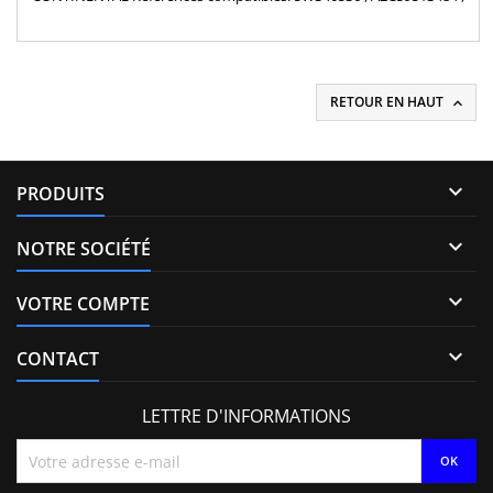
H8200704191 , 82 00 90 30 34 , 166008052R , 8200704180 ,
166008052R , H8200704180 Pour Renault Nissan Dacia 1.5dCi
Pièce d'origineDISPONIBLE EGALEMENT EN NEUF
RETOUR EN HAUT


PRODUITS

NOTRE SOCIÉTÉ

VOTRE COMPTE

CONTACT
LETTRE D'INFORMATIONS