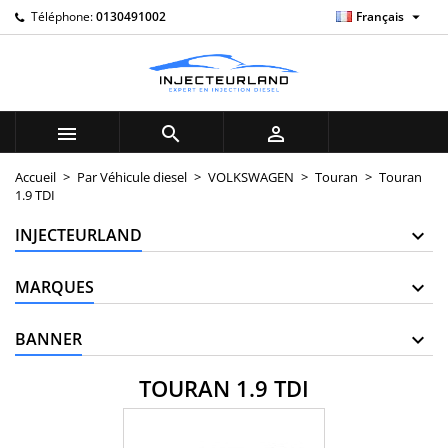

Téléphone:
0130491002
Français
×
×
×
×
My wishlists
((modalTitle))
((title))
Connexion
((confirmMessage))
Vous devez être connecté pour ajouter des produits à
((label))
votre liste d'envies.
add_circle_outline
Create new list



((cancelText))
((modalDeleteText))
((cancelText))
((loginText))
Accueil
Par Véhicule diesel
VOLKSWAGEN
Touran
Touran
1.9 TDI
((cancelText))
((createText))
INJECTEURLAND
MARQUES
BANNER
TOURAN 1.9 TDI