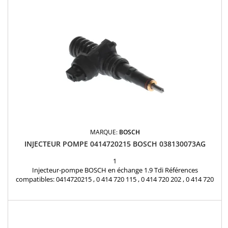
MARQUE:
BOSCH
INJECTEUR POMPE 0414720215 BOSCH 038130073AG
1
Injecteur-pompe BOSCH en échange 1.9 Tdi Références
compatibles: 0414720215 , 0 414 720 115 , 0 414 720 202 , 0 414 720
206 , 0 414 720 208 , 0 414 720 213 , 0 414 720 215 , 0 986 441 509 , 0
986 441 559 , 0414720265 , 0 414 720 265 , 0414720115 , 0414720202 ,
0414720206 , 0414720208 , 0414720213 , 0986441509 , 0986441559
Pour motorisations Audi ,...