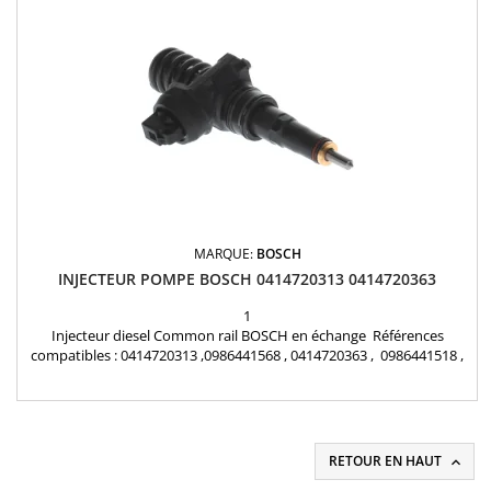
MARQUE:
BOSCH
INJECTEUR POMPE BOSCH 0414720313 0414720363
1
Injecteur diesel Common rail BOSCH en échange Références
compatibles : 0414720313 ,0986441568 , 0414720363 , 0986441518 ,
038130073BN , 038 130 073 BL , 038130073BL , 038130079TX Pour
motorisations Audi , Volkswagen , Seat , Skoda 1.9 TDI et 1.4 TDI
Pièce d'origine
RETOUR EN HAUT
