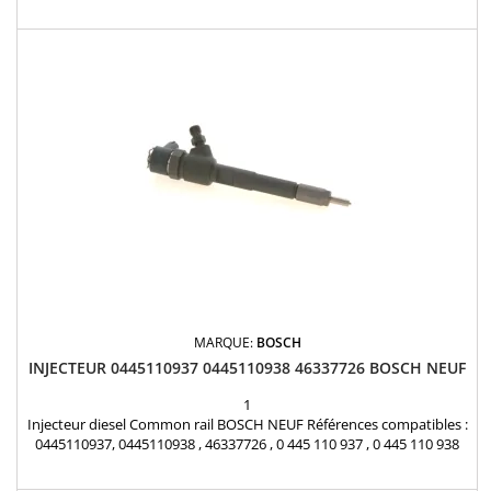
1609849580 , 1609849680 , 9655328480 , 1980J3 , 1980CT , 1425514 ,
5M5Q9F593AA , Y606-13H50 , 30756094 Pour motorisation Peugeot
Citroen PSA 1.3 HDi , Fiat 1.3 Multijet , Alfa Roméo 1.3 JTD et Lancia
1.3 Multijet Pièce d'origine
MARQUE:
BOSCH
INJECTEUR 0445110937 0445110938 46337726 BOSCH NEUF
1
Injecteur diesel Common rail BOSCH NEUF Références compatibles :
0445110937, 0445110938 , 46337726 , 0 445 110 937 , 0 445 110 938
Pour motorisation Fiat 1.3 L 95 cv Garantie 12 mois Pièce d'origine