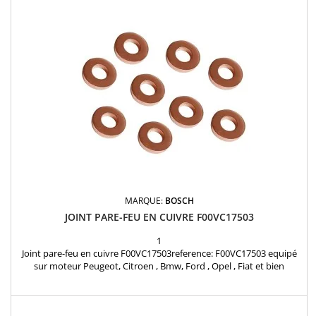
MARQUE:
BOSCH
JOINT PARE-FEU EN CUIVRE F00VC17503
1
Joint pare-feu en cuivre F00VC17503reference: F00VC17503 equipé
sur moteur Peugeot, Citroen , Bmw, Ford , Opel , Fiat et bien
d'autres marques