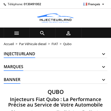

Téléphone:
0130491002
Français
×
×
×
×
My wishlists
((modalTitle))
((title))
Connexion
((confirmMessage))
Vous devez être connecté pour ajouter des produits à
((label))
votre liste d'envies.
add_circle_outline
Create new list



((cancelText))
((modalDeleteText))
((cancelText))
((loginText))
Accueil
Par Véhicule diesel
FIAT
Qubo
((cancelText))
((createText))
INJECTEURLAND
MARQUES
BANNER
QUBO
Injecteurs Fiat Qubo : La Performance
Précise au Service de Votre Automobile