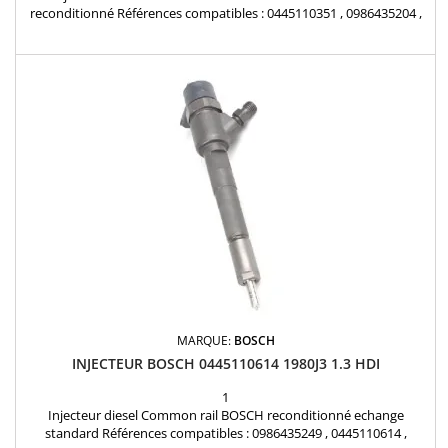
reconditionné Références compatibles : 0445110351 , 0986435204 ,
1723813 , BS519F593AA , BS51-9F593-AA , 55219886 , 95517513 Pour
motorisation Fiat Lancia 1.3JTD , Opel 1.3CDTI , Ford 1.3TDCi Pièce
d'origine
MARQUE:
BOSCH
INJECTEUR BOSCH 0445110614 1980J3 1.3 HDI
1
Injecteur diesel Common rail BOSCH reconditionné echange
standard Références compatibles : 0986435249 , 0445110614 ,