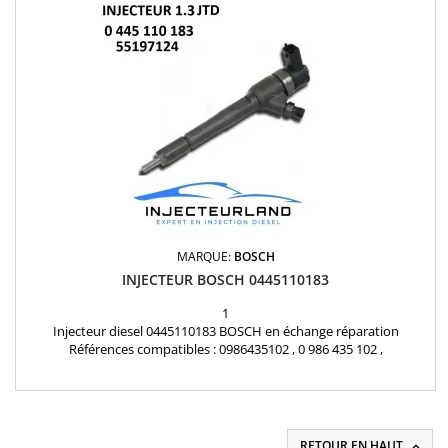
MARQUE:
BOSCH
INJECTEUR BOSCH 0445110183
1
Injecteur diesel 0445110183 BOSCH en échange réparation
Références compatibles : 0986435102 , 0 986 435 102 ,
0000071794966 , 55197124 , 55197875 , 71794966 , 1538758 ,
9S519F593BA , 93183910 , 93190435 Pour motorisation Fiat Lancia
1.3 JTD , Opel 1.3 CDTI , Ford 1.3 TDCi Pièce d'origine
RETOUR EN HAUT
