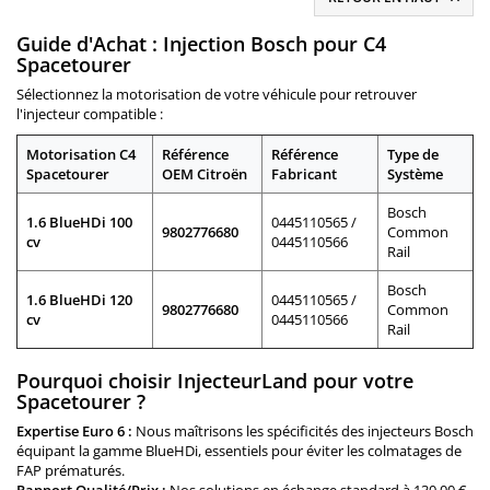
Guide d'Achat : Injection Bosch pour C4
Spacetourer
Sélectionnez la motorisation de votre véhicule pour retrouver
l'injecteur compatible :
Motorisation C4
Référence
Référence
Type de
Spacetourer
OEM Citroën
Fabricant
Système
Bosch
1.6 BlueHDi 100
0445110565 /
9802776680
Common
cv
0445110566
Rail
Bosch
1.6 BlueHDi 120
0445110565 /
9802776680
Common
cv
0445110566
Rail
Pourquoi choisir InjecteurLand pour votre
Spacetourer ?
Expertise Euro 6 :
Nous maîtrisons les spécificités des injecteurs Bosch
équipant la gamme BlueHDi, essentiels pour éviter les colmatages de
FAP prématurés.