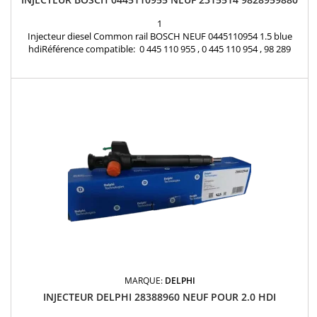
1
Injecteur diesel Common rail BOSCH NEUF 0445110954 1.5 blue
hdiRéférence compatible: 0 445 110 955 , 0 445 110 954 , 98 289
59880 , 9828959880 , 2315514 , JX6Q-9F593-AB Pour motorisations
1.5 BlueHDi Pièce d'origine
MARQUE:
DELPHI
INJECTEUR DELPHI 28388960 NEUF POUR 2.0 HDI