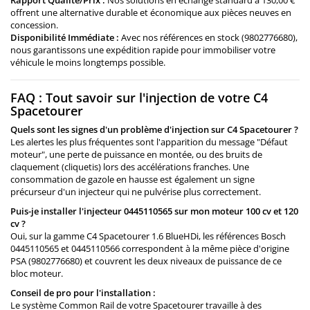
Rapport Qualité/Prix :
Nos solutions en échange standard à 130,00 €
offrent une alternative durable et économique aux pièces neuves en
concession.
Disponibilité Immédiate :
Avec nos références en stock (9802776680),
nous garantissons une expédition rapide pour immobiliser votre
véhicule le moins longtemps possible.
FAQ : Tout savoir sur l'injection de votre C4
Spacetourer
Quels sont les signes d'un problème d'injection sur C4 Spacetourer ?
Les alertes les plus fréquentes sont l'apparition du message "Défaut
moteur", une perte de puissance en montée, ou des bruits de
claquement (cliquetis) lors des accélérations franches. Une
consommation de gazole en hausse est également un signe
précurseur d'un injecteur qui ne pulvérise plus correctement.
Puis-je installer l'injecteur 0445110565 sur mon moteur 100 cv et 120
cv ?
Oui, sur la gamme C4 Spacetourer 1.6 BlueHDi, les références Bosch
0445110565 et 0445110566 correspondent à la même pièce d'origine
PSA (9802776680) et couvrent les deux niveaux de puissance de ce
bloc moteur.
Conseil de pro pour l'installation :
Le système Common Rail de votre Spacetourer travaille à des