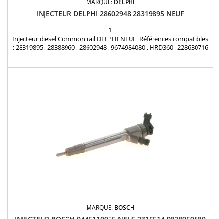
MARQUE:
DELPHI
INJECTEUR DELPHI 28602948 28319895 NEUF
1
Injecteur diesel Common rail DELPHI NEUF Références compatibles
: 28319895 , 28388960 , 28602948 , 9674984080 , HRD360 , 228630716
, 187O361 , DS7Q 9F593 BA , 1870361 , DS7Q-9F593-BA Pour
motorisation Peugeot Citroen PSA 2.0 HDi et Ford 2.0 TDCi Pièce
d'origine Joint étanchéité fourni
MARQUE:
BOSCH
INJECTEUR BOSCH 0445110955 NEUF 2315514 9828959880