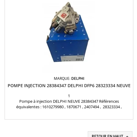
MARQUE:
DELPHI
POMPE INJECTION 28384347 DELPHI DFP6 28323334 NEUVE
1
Pompe à injection DELPHI NEUVE 28384347 Références
équivalentes : 1610279980 , 1870671 , 2407494 , 28323334 ,
9674984480 , DS7Q9A543BA , DS7Q9A543BB , HPP106N, HRP711,
R077033 CITROEN PEUGEOT DS FORD 2.0 BLUE HDI Pièces d'origine
RETOUR EN HAUT
