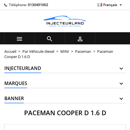

Téléphone:
0130491002
Français
×
×
×
×
My wishlists
((modalTitle))
((title))
Connexion
((confirmMessage))
Vous devez être connecté pour ajouter des produits à
((label))
votre liste d'envies.
add_circle_outline
Create new list



((cancelText))
((modalDeleteText))
((cancelText))
((loginText))
Accueil
Par Véhicule diesel
MINI
Paceman
Paceman
Cooper D 1.6 D
((cancelText))
((createText))
INJECTEURLAND
MARQUES
BANNER
PACEMAN COOPER D 1.6 D