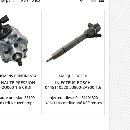



rier par :
Pertinence
SIEMENS-CONTINENTAL
MARQUE:
BOSCH
 HAUTE PRESSION
INJECTEUR BOSCH
-2U000 1.6 CRDI
0445110320 33800-2A900 1.6
CRDI
1
1
ute pression 33100-
Injecteur diesel 04451101320
.6 Crdi NeuvePompe
BOSCH reconditionné Références
neuve pour Hyundai i30
compatibles: 0445110320 ,
 Kia Ceed , Kia Sportage
0445110319 , 0986435186 , 33800-
erato 1.6 Crdi piece
2A900 , 338002A900 Pour
Reference: 9046040004 ,
motorisation Hyundai KIA 1.4
00 , 331002U000 Etat:
CRDi et 1.6 CRDi Pièce d'origine