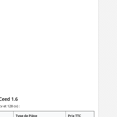
euf Garantie
Garantie 12 mois
Ceed 1.6
v et 128 cv) :
Type de Pièce
Prix TTC