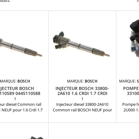
oduits.
T
MARQUE:
BOSCH
MARQUE:
BOSCH
MARQUE:
NJECTEUR BOSCH
INJECTEUR BOSCH 33800-
POMPE
110589 0445110588
2A610 1.6 CRDI 1.7 CRDI
33100
33800-2A650
1
1
eur diesel Common rail
Injecteur diesel 33800-2A610
Pompe ha
NEUF pour 1.6 Crdi 1.7
Common rail BOSCH NEUF pour
2U000 1
éférences compatibles :
1.6 Crdi 1.7 CrdiRéférences
injection 
110588 , 0445110589 ,
compatibles : 0445110588 ,
1.6 Crdi et
50 , 338002A610 , 33800-
0445110589 , 338002A650 ,
, Kia c
 , 33800-2A610 , 33800
338002A610 , 33800-2A650 ,
d'origine 
0 , 33800 2A610 Pour
33800-2A610 , 33800 2A650 ,
33100-2U0