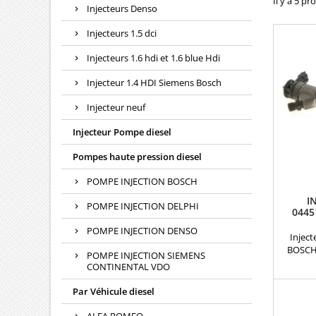
Il y a 5 pr
Injecteurs Denso
Injecteurs 1.5 dci
Injecteurs 1.6 hdi et 1.6 blue Hdi
Injecteur 1.4 HDI Siemens Bosch
Injecteur neuf
Injecteur Pompe diesel
Pompes haute pression diesel
POMPE INJECTION BOSCH
I
POMPE INJECTION DELPHI
0445
POMPE INJECTION DENSO
Inject
BOSCH 
POMPE INJECTION SIEMENS
Crdi R
CONTINENTAL VDO
0445
338002A6
Par Véhicule diesel
2A650
2A65