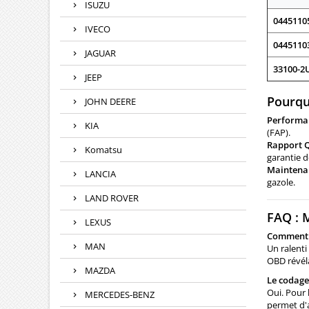
ISUZU
0445110
IVECO
0445110
JAGUAR
33100-2
JEEP
Pourquo
JOHN DEERE
Performan
KIA
(FAP).
Rapport Q
Komatsu
garantie d
Maintenan
LANCIA
gazole.
LAND ROVER
FAQ : M
LEXUS
Comment s
MAN
Un ralenti
OBD révél
MAZDA
Le codage 
Oui. Pour 
MERCEDES-BENZ
permet d'a