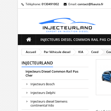
Téléphone:
0130491002
Email:
contact@fsauto.fr
M
(
((
C
((
Vo
((l
d'e
INJECTEURS DIESEL COMMON RAIL PAS C
Accueil
Par Véhicule diesel
KIA
Ceed
Cee
INJECTEURLAND
Injecteurs Diesel Common Rail Pas
Cher
Injecteurs Bosch
Injecteurs Delphi
Injecteurs diesel Siemens
continental Vdo