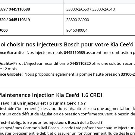
589 / 0445110588
33800-2A650 / 33800-2A610
320 / 0445110319
33800-2A900
U000
9046040004
i choisir nos injecteurs Bosch pour votre Kia Cee'd 
ce Garantie :
Nos injecteurs neufs
0445110589
assurent une combustion parf
ualité/Prix :
L'injecteur reconditionné
0445110320
offre une solution écono
e 12 mois.
ce Globale :
Nous proposons également la pompe haute pression
33100-
aintenance Injection Kia Cee'd 1.6 CRDi
avoir si un injecteur est HS sur ma Cee'd 1.6 ?
 instable ("boitement"), des vibrations inhabituelles ou une augmentation d
ant un code défaut de régulation de pression confirme souvent le besoin d
est-il obligatoire pour les injecteurs Bosch de la Cee'd ?
les systèmes Common Rail Bosch, le code IMA présent sur chaque injecteur d
juster précisément le débit et d'assurer un fonctionnement fluide dès le p