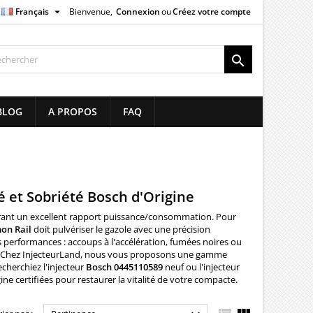

Français
Bienvenue,
Connexion
ou
Créez votre compte
×
×
×
×

list
BLOG
A PROPOS
FAQ
)
)
)
té et Sobriété Bosch d'Origine
frant un excellent rapport puissance/consommation. Pour
on Rail
doit pulvériser le gazole avec une précision
es performances : accoups à l'accélération, fumées noires ou
s. Chez InjecteurLand, nous vous proposons une gamme
echerchiez l'injecteur
Bosch 0445110589
neuf ou l'injecteur
ne certifiées pour restaurer la vitalité de votre compacte.