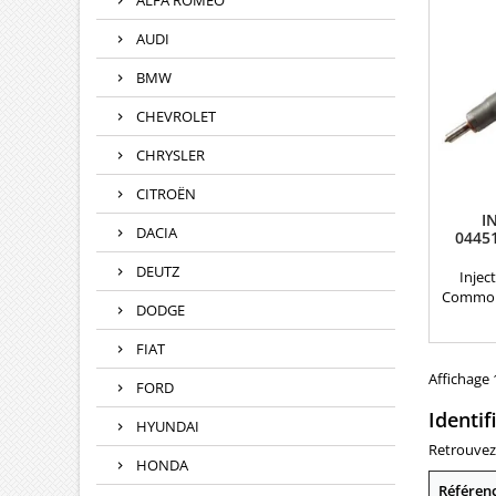
ALFA ROMEO
motoris
CRDi et
AUDI
BMW
CHEVROLET
CHRYSLER
CITROËN
I
DACIA
0445
DEUTZ
Injec
Common 
DODGE
Garantie
04451
FIAT
09864351
110 256
Affichage 1
FORD
241 , 3
Identif
3380
HYUNDAI
Hyundai
Retrouvez 
HONDA
Référen