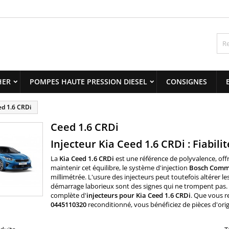
y wishlists
(modalTitle))
title))
onnexion
confirmMessage))
us devez être connecté pour ajouter des produits à votre liste
abel))
nvies.
add_circle_outline
Create new 
HER
POMPES HAUTE PRESSION DIESEL
CONSIGNES
((cancelText))
((modalDeleteText)
((cancelText))
((loginText)
d 1.6 CRDi
((cancelText))
((createText)
Ceed 1.6 CRDi
Injecteur Kia Ceed 1.6 CRDi : Fiabili
La
Kia Ceed 1.6 CRDi
est une référence de polyvalence, of
maintenir cet équilibre, le système d'injection
Bosch Comm
millimétrée. L'usure des injecteurs peut toutefois altérer l
démarrage laborieux sont des signes qui ne trompent pa
complète d'
injecteurs pour Kia Ceed 1.6 CRDi
. Que vous r
0445110320
reconditionné, vous bénéficiez de pièces d'origi