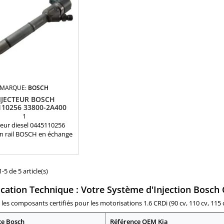
ation Hyundai et Kia 1,6
33800 2A610 Pour motorisation
N
 1,7 CRDi Pièce d'origine
Hyundai et Kia 1,6 CRDi et 1,7
CRDi Pièce d'origine
MARQUE:
BOSCH
NJECTEUR BOSCH
110256 33800-2A400
1
teur diesel 0445110256
rail BOSCH en échange
 Références compatibles:
10255 , 0 445 110 255 ,
52 , 0 986 435 152 , 0 445
 , 0445110241 , 0 445 110
-5 de 5 article(s)
38002A400 , 33800-2A400 ,
ication Technique : Votre Système d'Injection Bosch 
0 2A400 Pour moteurs
 Kia 1.5 CRDi et 1.6 CRDi
les composants certifiés pour les motorisations 1.6 CRDi (90 cv, 110 cv, 115 c
Pièce d'origine
ce Bosch
Référence OEM Kia