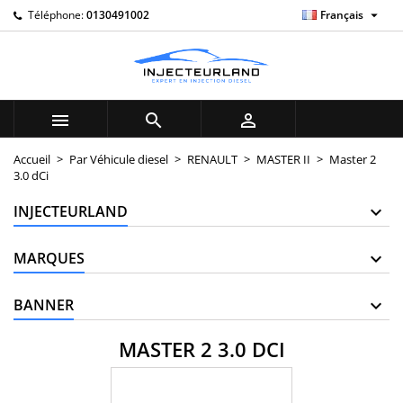

Téléphone:
0130491002
Français
×
×
×
×
My wishlists
((modalTitle))
((title))
Connexion
((confirmMessage))
Vous devez être connecté pour ajouter des produits à
((label))
votre liste d'envies.
add_circle_outline
Create new list



((cancelText))
((modalDeleteText))
((cancelText))
((loginText))
Accueil
Par Véhicule diesel
RENAULT
MASTER II
Master 2
3.0 dCi
((cancelText))
((createText))
INJECTEURLAND
MARQUES
BANNER
MASTER 2 3.0 DCI