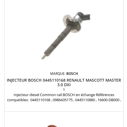
MARQUE:
BOSCH
INJECTEUR BOSCH 0445110168 RENAULT MASCOTT MASTER
3.0 DXI
1
Injecteur diesel Common rail BOSCH en échange Références
compatibles: 0445110168 , 0986435175 , 0445110880 , 16600-DB000 ,
16600-DB002 , 16600-MA70A , 7485001660 , 7701061083 Pièce
d'origine injecteur 3.0 dci bosch Pour motorisation Renault Truck et
Nissan