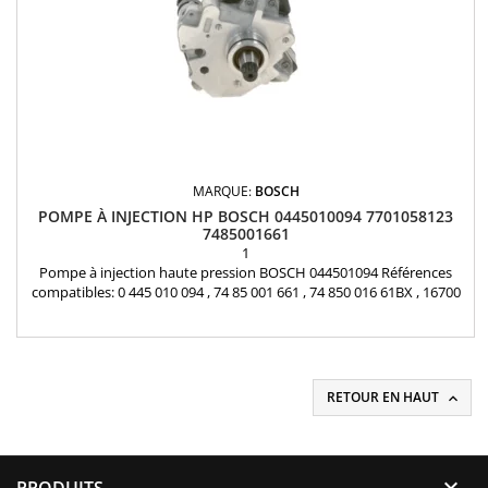
MARQUE:
BOSCH
POMPE À INJECTION HP BOSCH 0445010094 7701058123
7485001661
1
Pompe à injection haute pression BOSCH 044501094 Références
compatibles: 0 445 010 094 , 74 85 001 661 , 74 850 016 61BX , 16700
DB000 , 77 01 058 123 , 7485001661 , 7485001661BX , 16700-DB000 ,
7701058123 Pour motorisation Renault 3.0 dCi , Mascott 3.0 DXi3 ,
Opel 3.0 DTi Pièce d'origine
RETOUR EN HAUT

