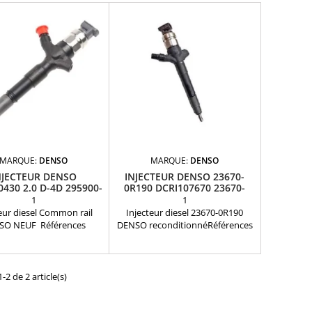
MARQUE:
DENSO
MARQUE:
DENSO
NJECTEUR DENSO
INJECTEUR DENSO 23670-
0430 2.0 D-4D 295900-
0R190 DCRI107670 23670-
0430 NEUF
0R030
1
1
eur diesel Common rail
Injecteur diesel 23670-0R190
SO NEUF Références
DENSO reconditionnéRéférences
atibles: DCRI200430 ,
compatibles: 23670-09180 ,
0-0180 , 295900-0430 ,
23670-09240 , 2367009280 ,
-0R100 , 23670-0R101 ,
23670-09280 , 236700-9280 ,
-26070 , 23670-26071 ,
23670-0R030 , 23670-0R140 ,
-2 de 2 article(s)
9115 , 23670-29116 Pour
23670-0R190 , 095000-7670 ,
sation Toyota 2.0 D4-D
095000-7671 , 095000-7672 ,