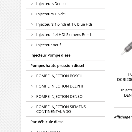
Injecteurs Denso
Injecteurs 1.5 dci
Injecteurs 1.6 hdi et 1.6 blue Hdi
Injecteur 1.4 HDI Siemens Bosch
Injecteur neuf
Injecteur Pompe diesel
Pompes haute pression diesel
I
POMPE INJECTION BOSCH
DCRI20
POMPE INJECTION DELPHI
Inject
DEN
POMPE INJECTION DENSO
comp
29590
POMPE INJECTION SIEMENS
23670
CONTINENTAL VDO
23670
Affichage 1
Par Véhicule diesel
23670-2
motori