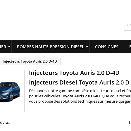
y wishlists
(modalTitle))
title))
onnexion
confirmMessage))
us devez être connecté pour ajouter des produits à votre liste
abel))
nvies.
add_circle_outline
Create new 
HER
POMPES HAUTE PRESSION DIESEL
CONSIGNES
((cancelText))
((modalDeleteText)
((cancelText))
((loginText)
Injecteurs Toyota Auris 2.0 D-4D
((cancelText))
((createText)
Injecteurs Toyota Auris 2.0 D-4D
Injecteurs Diesel Toyota Auris 2.0 D
Découvrez notre gamme complète d'
injecteurs diesel
et
Po
pour les véhicules
Toyota
Auris 2.0 D-4D
. Que vous recher
vous propose des solutions techniques sur mesure qui garanti
oduits.
T