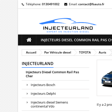
Téléphone:
0130491002
Email:
contact@fsauto.fr
M
(
((
C
((
Vo
((l
d'e
INJECTEURS DIESEL COMMON RAIL PAS C
Accueil
Par Véhicule diesel
TOYOTA
Auris
INJECTEURLAND
Injecteurs Diesel Common Rail Pas
Cher
Injecteurs Bosch
Injecteurs Delphi
Injecteurs diesel Siemens
Il y a 2 pr
continental Vdo