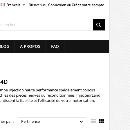

Français
Bienvenue,
Connexion
ou
Créez votre compte
×
×
×
×

list
BLOG
A PROPOS
FAQ
)
)
)
-4D
mpe Injection
haute performance spécialement conçus
chiez des pièces neuves ou reconditionnées, InjecteurLand
ssent la fiabilité et l'efficacité de votre motorisation.



rier par :
Pertinence