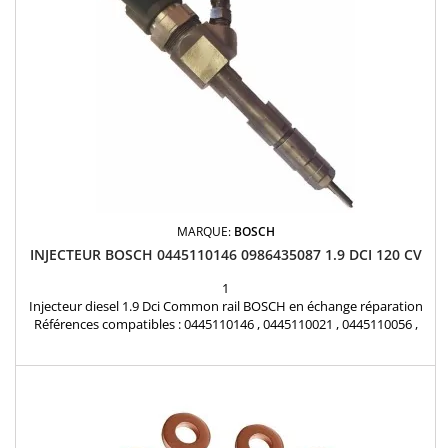
MARQUE:
BOSCH
INJECTEUR BOSCH 0445110146 0986435087 1.9 DCI 120 CV
1
Injecteur diesel 1.9 Dci Common rail BOSCH en échange réparation
Références compatibles : 0445110146 , 0445110021 , 0445110056 ,
0986435087 , 8200212715 , 8200238528 , 7700107165 , 7700111014 ,
7700107154 , 93169139 , 93183595 Pour motorisation Renault 1.9
DCI , Opel 1.9 DTI , 1.9 DI Pièce d'origine