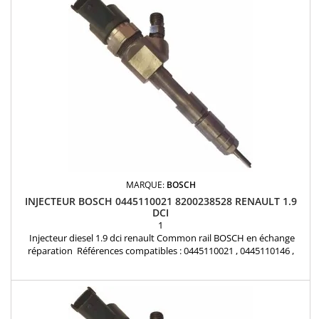
MARQUE:
BOSCH
INJECTEUR BOSCH 0445110021 8200238528 RENAULT 1.9
DCI
1
Injecteur diesel 1.9 dci renault Common rail BOSCH en échange
réparation Références compatibles : 0445110021 , 0445110146 ,
0445110056 , 0986435007 , 8200212715 , 8200238528 , 7700107165 ,
7700111014 , 7700107154 , 93169139 , 93183595 Pour motorisation
Renault 1.9 DCI , Opel 1.9 DTI , 1.9 DI Pièce d'origine