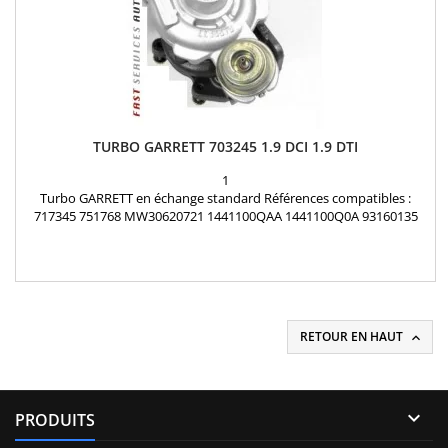
TURBO GARRETT 703245 1.9 DCI 1.9 DTI
1
Turbo GARRETT en échange standard Références compatibles :
717345 751768 MW30620721 1441100QAA 1441100Q0A 93160135
4409975 5860004 93184486 82107431 8200084399 8200091350
8200348244 8200458162 8200544911 8200683854 8200091350A
8200091350B 8200143794 7700108052 7701472228 7701478022
7711134299 7711497142 7711497500 7700105102C 7700105102
30620721 Pour...
RETOUR EN HAUT


PRODUITS