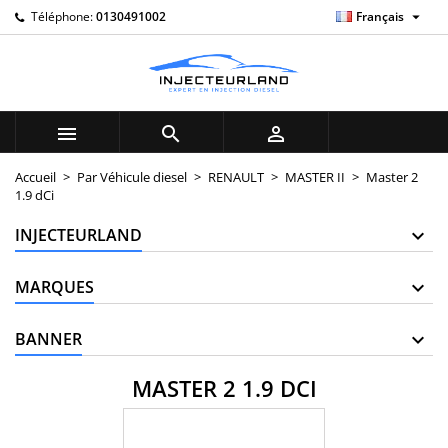

Téléphone:
0130491002
Français
×
×
×
×
My wishlists
((modalTitle))
((title))
Connexion
((confirmMessage))
Vous devez être connecté pour ajouter des produits à
((label))
votre liste d'envies.
add_circle_outline
Create new list



((cancelText))
((modalDeleteText))
((cancelText))
((loginText))
Accueil
Par Véhicule diesel
RENAULT
MASTER II
Master 2
1.9 dCi
((cancelText))
((createText))
INJECTEURLAND
MARQUES
BANNER
MASTER 2 1.9 DCI