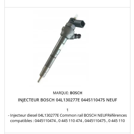
277 K , 04L130277AE , 04L130277C , 04L130277K Pour motorisation
Audi , Volkswagen , Seat , Skoda 2.0 TDi Pièce d'origine
MARQUE:
BOSCH
INJECTEUR BOSCH 04L130277E 0445110475 NEUF
1
- Injecteur diesel 04L130277E Common rail BOSCH NEUFRéférences
compatibles : 0445110474 , 0 445 110 474 , 0445110475 , 0 445 110
475 , 0986435242 , 0 986 435 242 , 04L 130 277 AK , 04L 130 277 E ,
04L130277AK , 04L130277E Pour motorisation Audi , Volkswagen ,