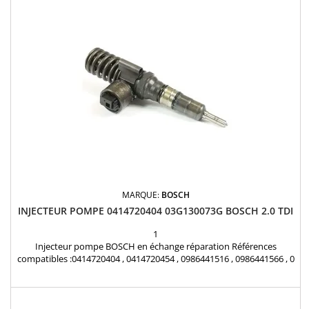
Seat , Skoda 2.0 TDi Pièce d'origine
MARQUE:
BOSCH
INJECTEUR POMPE 0414720404 03G130073G BOSCH 2.0 TDI
1
Injecteur pompe BOSCH en échange réparation Références
compatibles :0414720404 , 0414720454 , 0986441516 , 0986441566 , 0
414 720 404 , 0 414 720 454 , 0 986 441 516 , 0 986 441 566 , 03G 130
073 GX , 03G 130 073 G , 03G130073GX , 03G130073G Pour
motorisations Audi , Volkswagen , Seat , Skoda 2.0 TDI Pièce
d'origine Garantie 12 mois Pochette de joints...