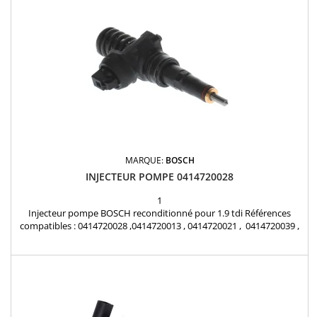
MARQUE:
BOSCH
INJECTEUR POMPE 0414720028
1
Injecteur pompe BOSCH reconditionné pour 1.9 tdi Références
compatibles : 0414720028 ,0414720013 , 0414720021 , 0414720039 ,
0414720089 , 0986441507 , 0986441557 , 038130073AA ,
038130073AB , 038130073AL , 038130073G , 038130079B ,
038130079BX Pour motorisations Audi , Volkswagen , Seat , Skoda
1.9 TDI Pièce d'origine Garantie 12 mois