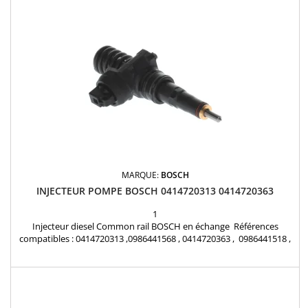
MARQUE:
BOSCH
INJECTEUR POMPE BOSCH 0414720313 0414720363
1
Injecteur diesel Common rail BOSCH en échange Références
compatibles : 0414720313 ,0986441568 , 0414720363 , 0986441518 ,
038130073BN , 038 130 073 BL , 038130073BL , 038130079TX Pour
motorisations Audi , Volkswagen , Seat , Skoda 1.9 TDI et 1.4 TDI
Pièce d'origine