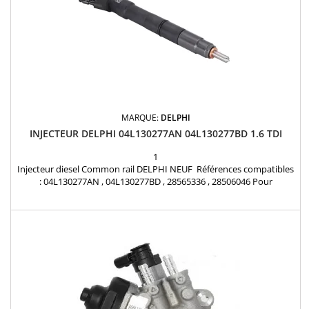
MARQUE:
DELPHI
INJECTEUR DELPHI 04L130277AN 04L130277BD 1.6 TDI
1
Injecteur diesel Common rail DELPHI NEUF Références compatibles
: 04L130277AN , 04L130277BD , 28565336 , 28506046 Pour
motorisation Volkswagen Audi Seat Skoda 1.6 TDi Pièce d'origine