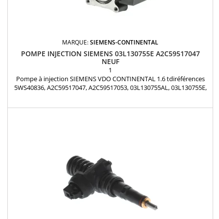
MARQUE:
SIEMENS-CONTINENTAL
POMPE INJECTION SIEMENS 03L130755E A2C59517047
NEUF
1
Pompe à injection SIEMENS VDO CONTINENTAL 1.6 tdiréférences
5WS40836, A2C59517047, A2C59517053, 03L130755AL, 03L130755E,
03L130755AH AUDI SEAT SKODA VOLKSWAGEN 1.6 TDI Garantie 12
mois Pièce d'origine