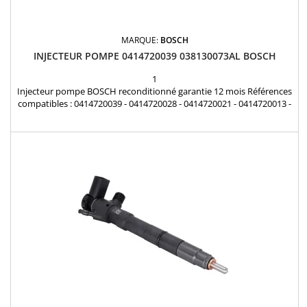
MARQUE:
BOSCH
INJECTEUR POMPE 0414720039 038130073AL BOSCH
1
Injecteur pompe BOSCH reconditionné garantie 12 mois Références
compatibles : 0414720039 - 0414720028 - 0414720021 - 0414720013 -
0414720089 - 0986441507 - 0986441557 038130073AL - 038130073AB
- 038130073AA - 038130073G - 038130079BX - 038130079 Pour
motorisation Audi Seat Volkswagen Skoda 1.9 TDi Pièce d'origine