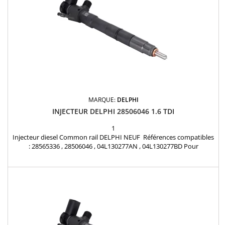
MARQUE:
DELPHI
INJECTEUR DELPHI 28506046 1.6 TDI
1
Injecteur diesel Common rail DELPHI NEUF Références compatibles
: 28565336 , 28506046 , 04L130277AN , 04L130277BD Pour
motorisation Volkswagen Audi Seat Skoda 1.6 TDi Pièce d'origine