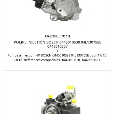
MARQUE:
BOSCH
POMPE INJECTION BOSCH 0445010538 04L130755E
0445010537
1
Pompe à injection HP BOSCH 0445010538 04L130755E pour 1.6 Tdi
2.0 Tdi Références compatibles : 0445010538 , 0445010583 ,
0445010537 , 0986437440 , 04L130755E , 04L130755D Pour
motorisations 1.6 TDi et 2.0 TDi Audi Volkswagen Seat Skoda Pièce
d'origine