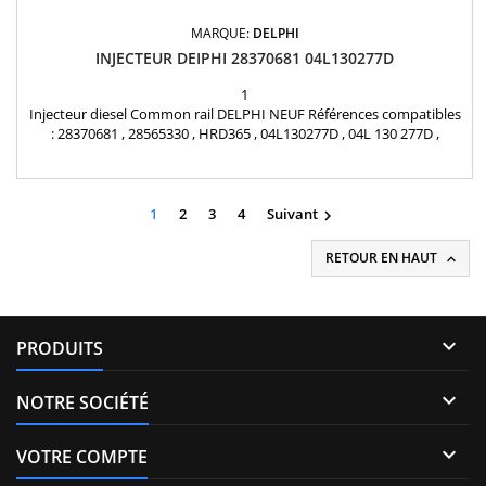
MARQUE:
DELPHI
INJECTEUR DEIPHI 28370681 04L130277D
1
Injecteur diesel Common rail DELPHI NEUF Références compatibles
: 28370681 , 28565330 , HRD365 , 04L130277D , 04L 130 277D ,
04L130277BC , 04L 130 277 BC Pour motorisation Volkswagen Audi
Seat Skoda 1.6 TDI Pièce d'origine
1
2
3
4
Suivant

RETOUR EN HAUT


PRODUITS

NOTRE SOCIÉTÉ

VOTRE COMPTE