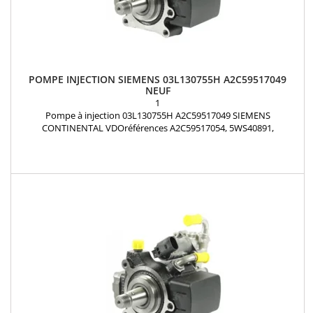
POMPE INJECTION SIEMENS 03L130755H A2C59517049
NEUF
1
Pompe à injection 03L130755H A2C59517049 SIEMENS
CONTINENTAL VDOréférences A2C59517054, 5WS40891,
A2C53366731, 03L130755AJ, 03L130755AN, 03L130755H AUDI SEAT
SKODA VOLKSWAGEN 1.6 TDI