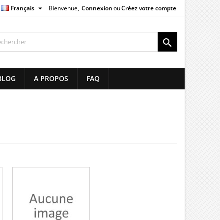

Français
Bienvenue,
Connexion
ou
Créez votre compte
×
×
×
×

list
BLOG
A PROPOS
FAQ
)
)
)