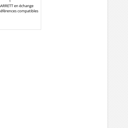
1
GARRETT en échange
éférences compatibles
5 751768 MW30620721
00QAA 1441100Q0A
35 4409975 5860004
 82107431 8200084399
91350 8200348244
58162 8200544911
83854 8200091350A
1350B 8200143794
08052 7701472228
78022 7711134299
97142 7711497500
05102C 7700105102
620721 Pour...