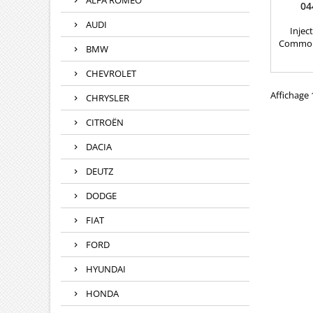
ALFA ROMEO
04
AUDI
Injec
Common 
BMW
ré
compa
CHEVROLET
09864351
43
Affichage 1
CHRYSLER
820
166
CITROËN
95517
Renault 
DACIA
CD
DEUTZ
DODGE
FIAT
FORD
HYUNDAI
HONDA