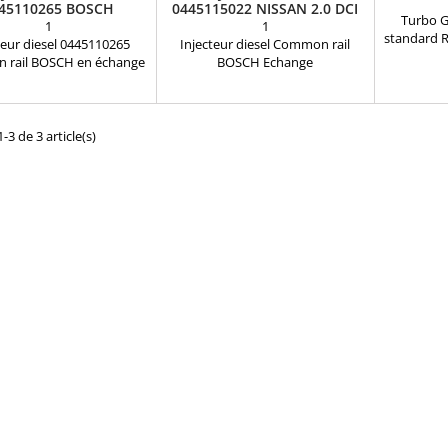
45110265 BOSCH
0445115022 NISSAN 2.0 DCI
Turbo 
8200409395 1660000Q0A
1
1
standard R
teur diesel 0445110265
Injecteur diesel Common rail
: 71734
rail BOSCH en échange
BOSCH Echange
14411
paration Références
StandardRéférences compatibles
931601
tibles : 0986435236 ,
: 0 445 115 022 , 0986435390 , 0
93184486
70 , 0 445 110 265 , 0 986
986 435 390 , 82 00 409 395 , 82 00
82000
5 170 , 7701477325 ,
506 550 , 82 00 804 554 ,
-3 de 3 article(s)
82004
0484403 , 93189952 ,
8200409395 , 8200506550 ,
82006
0000Q0D , 93189952 ,
8200804554 , 16600 00Q0A ,
820009
511 Pour motorisation
1660000Q0A Pour motorisation
77001
Nissan 2.5 dCi , Opel 2.5
Nissan 2.0 dCi Pièce d'origine
77014
TI Pièce d'origine
77114
77001
30