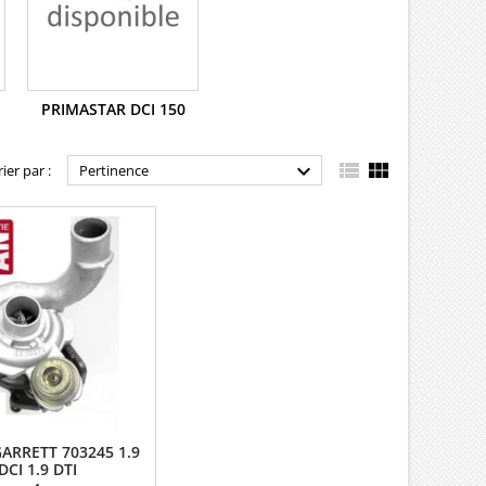
PRIMASTAR DCI 150



rier par :
Pertinence
ARRETT 703245 1.9
DCI 1.9 DTI