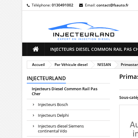
Téléphone:
0130491002
Email:
contact@fsauto.fr
M
(
((
C
((
Vo
((l
d'e
INJECTEURS DIESEL COMMON RAIL PAS C
Accueil
Par Véhicule diesel
NISSAN
Primastar
Prima
INJECTEURLAND
Injecteurs Diesel Common Rail Pas
Cher
Sous-caté
Injecteurs Bosch
Injecteurs Delphi
Injecteurs diesel Siemens
continental Vdo