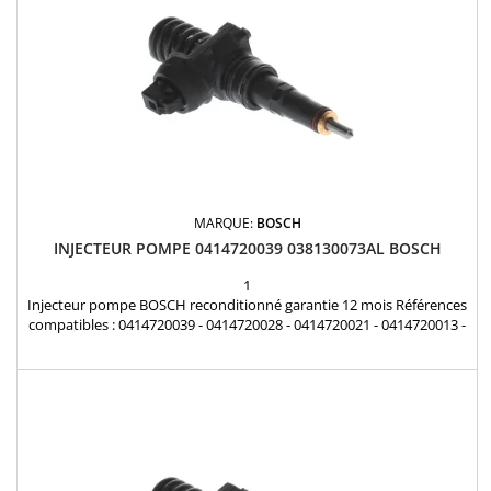
MARQUE:
BOSCH
INJECTEUR POMPE 0414720039 038130073AL BOSCH
1
Injecteur pompe BOSCH reconditionné garantie 12 mois Références
compatibles : 0414720039 - 0414720028 - 0414720021 - 0414720013 -
0414720089 - 0986441507 - 0986441557 038130073AL - 038130073AB
- 038130073AA - 038130073G - 038130079BX - 038130079 Pour
motorisation Audi Seat Volkswagen Skoda 1.9 TDi Pièce d'origine