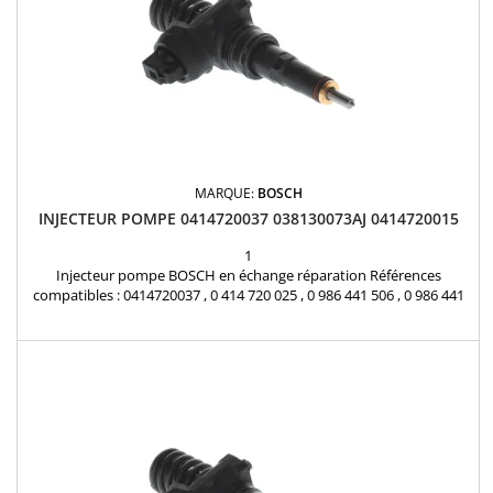
MARQUE:
BOSCH
INJECTEUR POMPE 0414720037 038130073AJ 0414720015
1
Injecteur pompe BOSCH en échange réparation Références
compatibles : 0414720037 , 0 414 720 025 , 0 986 441 506 , 0 986 441
556 , 0 414 720 037 , 0 414 720 015 , 0 414 720 087 , 0414720025 ,
0986441506 , 0986441556 , 0414720015 , 0414720087 , 038 130 073 P ,
038 130 073 AJ , 038 130 073 J , 038 130 079 CX , 038 130 079 C Pour
motorisation Audi Seat...