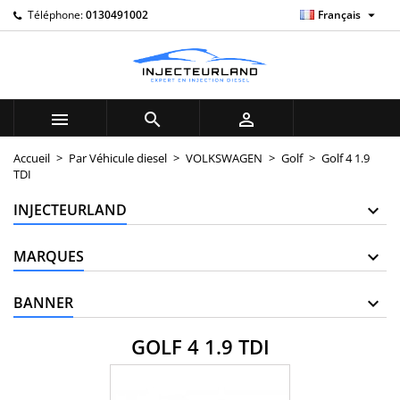

Téléphone:
0130491002
Français
×
×
×
×
My wishlists
((modalTitle))
((title))
Connexion
((confirmMessage))
Vous devez être connecté pour ajouter des produits à
((label))
votre liste d'envies.
add_circle_outline
Create new list



((cancelText))
((modalDeleteText))
((cancelText))
((loginText))
Accueil
Par Véhicule diesel
VOLKSWAGEN
Golf
Golf 4 1.9
TDI
((cancelText))
((createText))
INJECTEURLAND
MARQUES
BANNER
GOLF 4 1.9 TDI