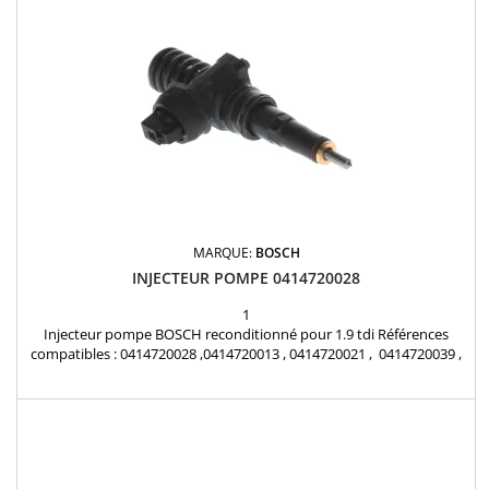
MARQUE:
BOSCH
INJECTEUR POMPE 0414720028
1
Injecteur pompe BOSCH reconditionné pour 1.9 tdi Références
compatibles : 0414720028 ,0414720013 , 0414720021 , 0414720039 ,
0414720089 , 0986441507 , 0986441557 , 038130073AA ,
038130073AB , 038130073AL , 038130073G , 038130079B ,
038130079BX Pour motorisations Audi , Volkswagen , Seat , Skoda
1.9 TDI Pièce d'origine Garantie 12 mois