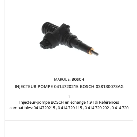
MARQUE:
BOSCH
INJECTEUR POMPE 0414720215 BOSCH 038130073AG
1
Injecteur-pompe BOSCH en échange 1.9 Tdi Références
compatibles: 0414720215 , 0 414 720 115 , 0 414 720 202 , 0 414 720
206 , 0 414 720 208 , 0 414 720 213 , 0 414 720 215 , 0 986 441 509 , 0
986 441 559 , 0414720265 , 0 414 720 265 , 0414720115 , 0414720202 ,
0414720206 , 0414720208 , 0414720213 , 0986441509 , 0986441559
Pour motorisations Audi ,...