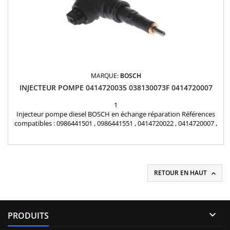
MARQUE:
BOSCH
INJECTEUR POMPE 0414720035 038130073F 0414720007
1
Injecteur pompe diesel BOSCH en échange réparation Références
compatibles : 0986441501 , 0986441551 , 0414720022 , 0414720007 ,
0414720085 , 0 986 441 501 , 0 986 441 551 , 0 414 720 022 , 0 414 720
007 , 038130073F , 045130073T , 045130079X , 038130073L , 045 130
073 T , 038 130 073 F , 045 130 079 X , 038 130 073 L Pour
motorisation AUDI VW SEAT SKODA...
RETOUR EN HAUT


PRODUITS