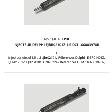
MARQUE:
DELPHI
INJECTEUR DELPHI EJBR02101Z 1.5 DCI 166003978R
1
Injecteur diesel 1.5 dci ejbr02101z Références Delphi : EJBR01401Z,
EJBR01701Z, EJBR04101D, 28232242 Références OEM : 166003978R,
166002119R, 7701474915, 7701474943, 7701477005, 7701477312,
7701478016, 8200049873, 8200049876, 8200132793, 8200207935,
8200240244, 8200249876, 8200333022, 8200340193, 8200553570
,15710-84A02-000 Renault : 1.5 dCi Nissan : 1.5...