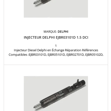
MARQUE:
DELPHI
INJECTEUR DELPHI EJBR03101D 1.5 DCI
1
Injecteur Diesel Delphi en Échange Réparation Références
Compatibles :EJBR03101D, EJBR05101D, EJBR02701D, EJBR05102D,
R03101D, R02701D, R05102D, R05101D, 28232251, 166001137R,
8200421359, 8200815416, 8200421897, H8200421897, 8200676774,
7711497343, 15710-84A52-000 Type de pièce : Pièce d'origine
Marque : Delphi Etat : Échange réparation