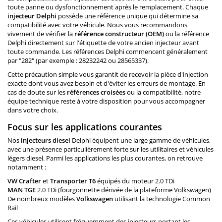
toute panne ou dysfonctionnement après le remplacement. Chaque
injecteur Delphi
possède une référence unique qui détermine sa
compatibilité avec votre véhicule. Nous vous recommandons
vivement de vérifier la
référence constructeur (OEM)
ou la référence
Delphi directement sur l'étiquette de votre ancien injecteur avant
toute commande. Les références Delphi commencent généralement
par "282" (par exemple : 28232242 ou 28565337).
Cette précaution simple vous garantit de recevoir la pièce d'injection
exacte dont vous avez besoin et d'éviter les erreurs de montage. En
cas de doute sur les
références croisées
ou la compatibilité, notre
équipe technique reste à votre disposition pour vous accompagner
dans votre choix.
Focus sur les applications courantes
Nos
injecteurs diesel
Delphi équipent une large gamme de véhicules,
avec une présence particulièrement forte sur les utilitaires et véhicules
légers diesel. Parmi les applications les plus courantes, on retrouve
notamment :
VW Crafter
et
Transporter T6
équipés du moteur 2.0 TDi
MAN TGE
2.0 TDi (fourgonnette dérivée de la plateforme Volkswagen)
De nombreux modèles
Volkswagen
utilisant la technologie Common
Rail
Ces véhicules utilisent fréquemment des injecteurs portant les