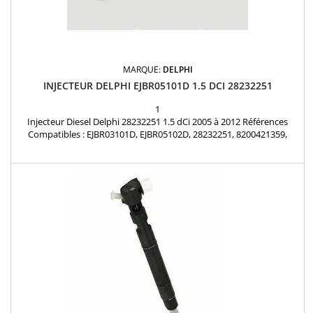
MARQUE:
DELPHI
INJECTEUR DELPHI EJBR05101D 1.5 DCI 28232251
1
Injecteur Diesel Delphi 28232251 1.5 dCi 2005 à 2012 Références
Compatibles : EJBR03101D, EJBR05102D, 28232251, 8200421359,
8200815416, 166001137R, 8200421897, H8200421897, 8200676774,
7711497343, 15710-84A52-000 Motorisation: 1.5 dCi Pièce d'origine
Garantie 12 mois