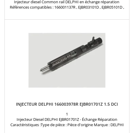
Injecteur diesel Common rail DELPHI en échange réparation
Références compatibles : 166001137R , EJBR03101D , EJBR05101D ,
EJBR05102D , 28 23 22 51 , 8200421359 , 8200815416 , 16 60 011 37R ,
8200421897 , H8200421897 8200676774 , 7711497343 Pour
motorisation Renault Nissan Dacia 1.5 dCi et Suzuki 1.5DDiS
INJECTEUR DELPHI 166003978R EJBR01701Z 1.5 DCI
1
Injecteur Diesel DELPHI EJBR01701Z - Échange Réparation
Caractéristiques :Type de pièce : Pièce d'origine Marque : DELPHI
Procédé : Échange réparationCompatibilité Véhicules :Renault : 1.5