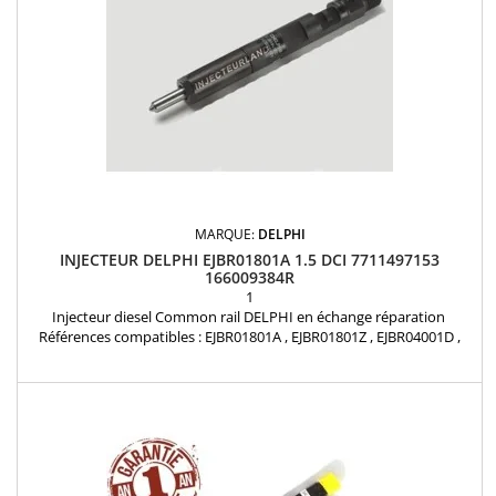
MARQUE:
DELPHI
INJECTEUR DELPHI EJBR01801A 1.5 DCI 7711497153
166009384R
1
Injecteur diesel Common rail DELPHI en échange réparation
Références compatibles : EJBR01801A , EJBR01801Z , EJBR04001D ,
28232248 , EJBR01801D , 8200365186 , 8200567290 , 8200049873 ,
8200206565 , 7711497153 , 166009384R Pour motorisation Renault
Nissan 1.5 dCi Pièce d'origine