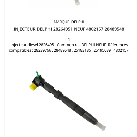
MARQUE:
DELPHI
INJECTEUR DELPHI 28264951 NEUF 4802157 28489548
1
Injecteur diesel 28264951 Common rail DELPHI NEUF Références
compatibles : 28239766 , 28489548 , 25183186 , 25195089 , 4802157
Pour motorisations Chevrolet 2.2 VCDi et Opel 2.2 CDTi