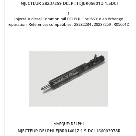
INJECTEUR 28237259 DELPHI EJBR05601D 1.5DCI
1
Injecteur diesel Common rail DELPHI Ejbr05601d en échange
réparation Références compatibles : 28232234 , 28237259 , R05601D
, HRD345 , 16 60 008 97R - 1660 008 97R - 1660 078 66R - 166000897R
- 166O O78 66R - 166O OO8 97R - 8200 794 299 - 82OO 794 299 -
H8200 827 965 - H82OO 827 965 - 8200794299 , 166000897R ,
166007866R Pour motorisation Renault...
MARQUE:
DELPHI
INJECTEUR DELPHI EJBR01401Z 1.5 DCI 166003978R