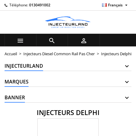

Téléphone:
0130491002
Français
×
×
×
×
My wishlists
((modalTitle))
((title))
Connexion
((confirmMessage))
Vous devez être connecté pour ajouter des produits à
((label))
votre liste d'envies.
add_circle_outline
Create new list



((cancelText))
((modalDeleteText))
((cancelText))
((loginText))
Accueil
Injecteurs Diesel Common Rail Pas Cher
Injecteurs Delphi
((cancelText))
((createText))
INJECTEURLAND
MARQUES
BANNER
INJECTEURS DELPHI