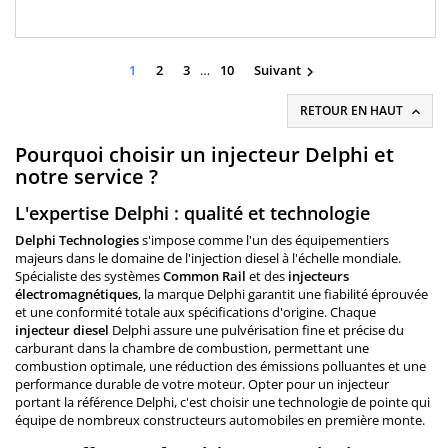
dCi Nissan : 1.5 dCi Suzuki : 1.5 DDiSRéférences Compatibles
:Références DELPHI :EJBR01701Z EJBR01401Z EJBR04101D
28232242Références OEM :7701474915...
1
2
3
…
10
Suivant

RETOUR EN HAUT

Pourquoi choisir un injecteur Delphi et
notre service ?
L'expertise Delphi : qualité et technologie
Delphi Technologies
s'impose comme l'un des équipementiers
majeurs dans le domaine de l'injection diesel à l'échelle mondiale.
Spécialiste des systèmes
Common Rail
et des
injecteurs
électromagnétiques
, la marque Delphi garantit une fiabilité éprouvée
et une conformité totale aux spécifications d'origine. Chaque
injecteur diesel
Delphi assure une pulvérisation fine et précise du
carburant dans la chambre de combustion, permettant une
combustion optimale, une réduction des émissions polluantes et une
performance durable de votre moteur. Opter pour un injecteur
portant la référence Delphi, c'est choisir une technologie de pointe qui
équipe de nombreux constructeurs automobiles en première monte.