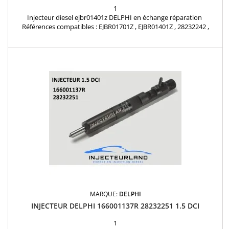
1
Injecteur diesel ejbr01401z DELPHI en échange réparation
Références compatibles : EJBR01701Z , EJBR01401Z , 28232242 ,
EJBR04101D , 7701474915 , 7701474943 , 7701477005 , 7701477312 ,
7701478016 , 8200049873 , 8200049876 , 8200132793 , 8200207935 ,
8200240244 , 8200333022 , 8200340193 , 8200553570 , 166003978R ,
166002119r Pour Renault Nissan 1.5 dCi et...
MARQUE:
DELPHI
INJECTEUR DELPHI 166001137R 28232251 1.5 DCI
1