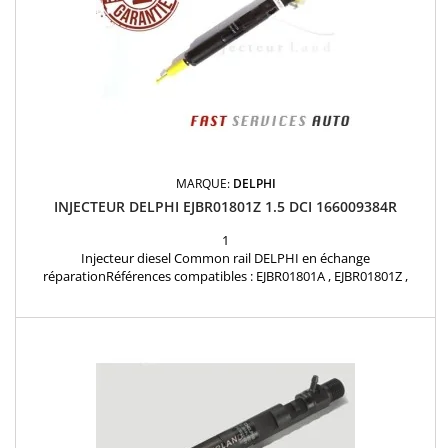
MARQUE:
DELPHI
INJECTEUR DELPHI EJBR01801Z 1.5 DCI 166009384R
1
Injecteur diesel Common rail DELPHI en échange
réparationRéférences compatibles : EJBR01801A , EJBR01801Z ,
EJBR04001D , 28232248 , EJBR01801D , 8200365186 , 8200567290 ,
8200049873 , 8200206565 , 7711497153 , 166009384R -Pour
motorisation Renault Nissan 1.5 dCi