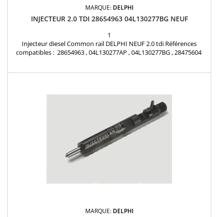
MARQUE:
DELPHI
INJECTEUR 2.0 TDI 28654963 04L130277BG NEUF
1
Injecteur diesel Common rail DELPHI NEUF 2.0 tdi Références
compatibles : 28654963 , 04L130277AP , 04L130277BG , 28475604
Pour motorisation Volkswagen 2.0 TDi et MAN 2.0 TDi Pièce
d'origine
MARQUE:
DELPHI