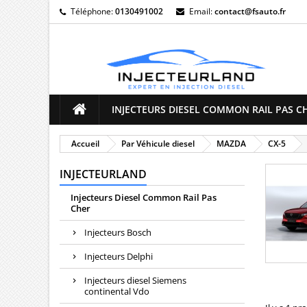
Téléphone:
0130491002
Email:
contact@fsauto.fr
M
(
((
C
((
Vo
((l
d'e
INJECTEURS DIESEL COMMON RAIL PAS C
Accueil
Par Véhicule diesel
MAZDA
CX-5
INJECTEURLAND
Injecteurs Diesel Common Rail Pas
Cher
Injecteurs Bosch
Injecteurs Delphi
Injecteurs diesel Siemens
continental Vdo