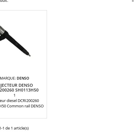
oduit.
T
MARQUE:
DENSO
NJECTEUR DENSO
200260 SH0113H50
NEUF
1
teur diesel DCRI200260
H50 Common rail DENSO
férences compatibles:
13 H50 , DCRI200260 ,
13H50 , SH01-13H50 ,
0-0260 , 295900-0261 ,
-1 de 1 article(s)
0-0262 , 295900-0263,