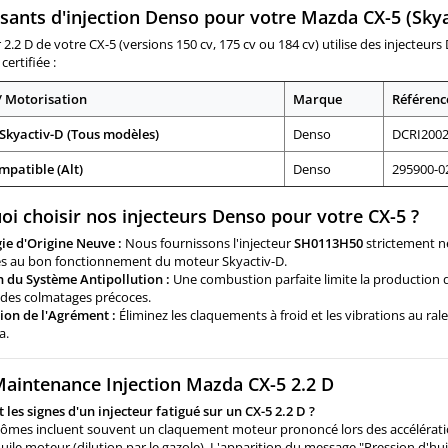
ants d'injection Denso pour votre Mazda CX-5 (Skya
0-0264 , 295900-0265 ,
0-0266 , 295900-0267 ,
2.2 D de votre CX-5 (versions 150 cv, 175 cv ou 184 cv) utilise des injecteurs
-0268, 295900-0269 Pour
certifiée :
tions Mazda 2.0 D , 2.2 D
Pièce d'origine
/ Motorisation
Marque
Référenc
 Skyactiv-D (Tous modèles)
Denso
DCRI2002
mpatible (Alt)
Denso
295900-0
oi choisir nos injecteurs Denso pour votre CX-5 ?
ie d'Origine Neuve :
Nous fournissons l'injecteur
SH0113H50
strictement ne
es au bon fonctionnement du moteur Skyactiv-D.
n du Système Antipollution :
Une combustion parfaite limite la production de
 des colmatages précoces.
ion de l'Agrément :
Éliminez les claquements à froid et les vibrations au ra
a.
Maintenance Injection Mazda CX-5 2.2 D
 les signes d'un injecteur fatigué sur un CX-5 2.2 D ?
ômes incluent souvent un claquement moteur prononcé lors des accélératio
uile moteur (dilution par le gazole). L'apparition du message "Pression d'huil