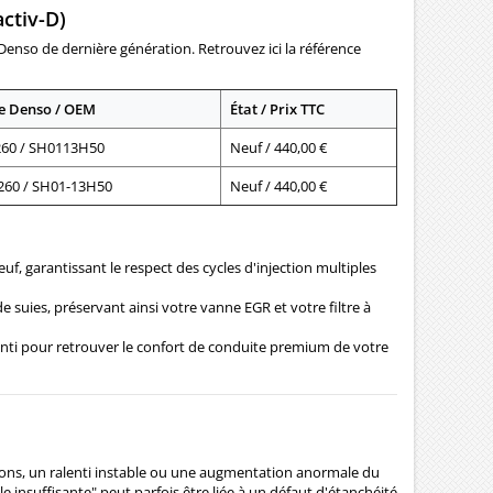
ctiv-D)
 Denso de dernière génération. Retrouvez ici la référence
e Denso / OEM
État / Prix TTC
60 / SH0113H50
Neuf / 440,00 €
260 / SH01-13H50
Neuf / 440,00 €
uf, garantissant le respect des cycles d'injection multiples
 suies, préservant ainsi votre vanne EGR et votre filtre à
lenti pour retrouver le confort de conduite premium de votre
ns, un ralenti instable ou une augmentation anormale du
e insuffisante" peut parfois être liée à un défaut d'étanchéité