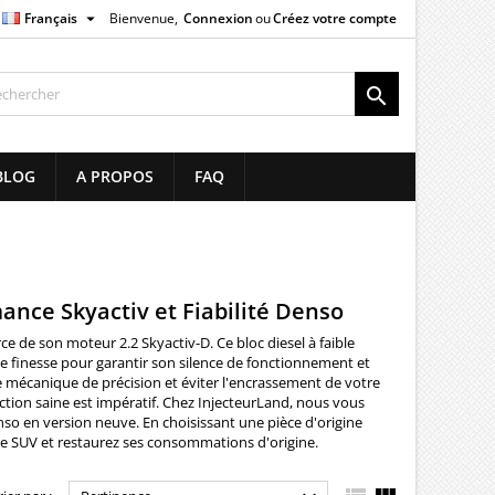

Français
Bienvenue,
Connexion
ou
Créez votre compte
×
×
×
×

list
BLOG
A PROPOS
FAQ
)
)
)
mance Skyactiv et Fiabilité Denso
e de son moteur 2.2 Skyactiv-D. Ce bloc diesel à faible
 finesse pour garantir son silence de fonctionnement et
te mécanique de précision et éviter l'encrassement de votre
ction saine est impératif. Chez InjecteurLand, nous vous
so en version neuve. En choisissant une pièce d'origine
tre SUV et restaurez ses consommations d'origine.