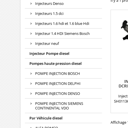
Il y a 1 pr
Injecteurs Denso
Injecteurs 1.5 dci
Injecteurs 1.6 hdi et 1.6 blue Hdi
Injecteur 1.4 HDI Siemens Bosch
Injecteur neuf
Injecteur Pompe diesel
Pompes haute pression diesel
POMPE INJECTION BOSCH
I
POMPE INJECTION DELPHI
DCRI
POMPE INJECTION DENSO
Injec
SH0113
POMPE INJECTION SIEMENS
NEUFRé
CONTINENTAL VDO
SH01 
SH01
Par Véhicule diesel
29590
Affichage 1
29590