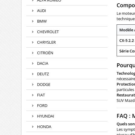
ALFA ROMEO
Compos
29590
29590
AUDI
Le moteur 
295900
technique 
motorisa
BMW
Modèle 
CHEVROLET
CX-5 2.2
CHRYSLER
Série Co
CITROËN
DACIA
Pourqu
Technolog
DEUTZ
nécessair
Protectio
DODGE
particules
FIAT
Restaurat
SUV Mazd
FORD
FAQ : 
HYUNDAI
Quels sont
HONDA
Les sympt
niveau d'h