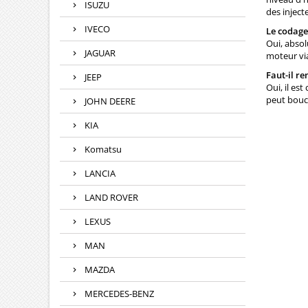
ISUZU
des inject
IVECO
Le codage
Oui, absol
JAGUAR
moteur via
Faut-il re
JEEP
Oui, il es
peut bouch
JOHN DEERE
KIA
Komatsu
LANCIA
LAND ROVER
LEXUS
MAN
MAZDA
MERCEDES-BENZ