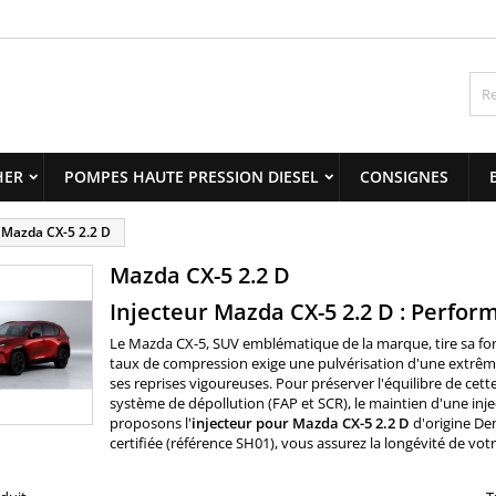
y wishlists
(modalTitle))
title))
onnexion
confirmMessage))
us devez être connecté pour ajouter des produits à votre liste
abel))
nvies.
add_circle_outline
Create new 
HER
POMPES HAUTE PRESSION DIESEL
CONSIGNES
((cancelText))
((modalDeleteText)
((cancelText))
((loginText)
Mazda CX-5 2.2 D
((cancelText))
((createText)
Mazda CX-5 2.2 D
Injecteur Mazda CX-5 2.2 D : Perfor
Le Mazda CX-5, SUV emblématique de la marque, tire sa forc
taux de compression exige une pulvérisation d'une extrême
ses reprises vigoureuses. Pour préserver l'équilibre de cet
système de dépollution (FAP et SCR), le maintien d'une inje
proposons l'
injecteur pour Mazda CX-5 2.2 D
d'origine Den
certifiée (référence SH01), vous assurez la longévité de vo