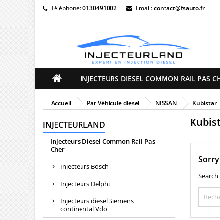
Téléphone:
0130491002
Email:
contact@fsauto.fr
M
(
((
C
((
Vo
((l
d'e
INJECTEURS DIESEL COMMON RAIL PAS C
Accueil
Par Véhicule diesel
NISSAN
Kubistar
Kubist
INJECTEURLAND
Injecteurs Diesel Common Rail Pas
Cher
Sorry
Injecteurs Bosch
Search 
Injecteurs Delphi
Injecteurs diesel Siemens
continental Vdo