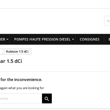
y wishlists
(modalTitle))
title))
onnexion
confirmMessage))
us devez être connecté pour ajouter des produits à votre liste
abel))
nvies.
add_circle_outline
Create new 
HER
POMPES HAUTE PRESSION DIESEL
CONSIGNES
((cancelText))
((modalDeleteText)
((cancelText))
((loginText)
Kubistar 1.5 dCi
((cancelText))
((createText)
ar 1.5 dCi
 for the inconvenience.
again what you are looking for
