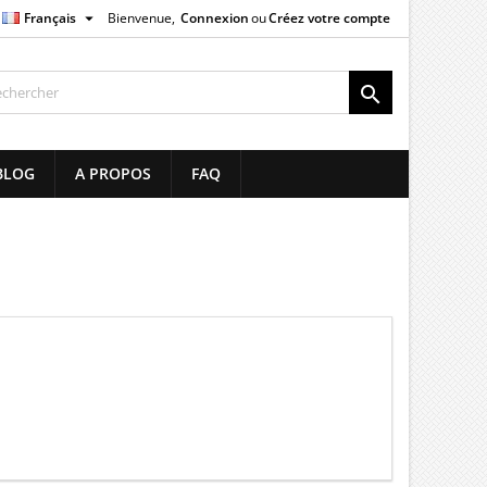

Français
Bienvenue,
Connexion
ou
Créez votre compte
×
×
×
×

list
BLOG
A PROPOS
FAQ
)
)
)