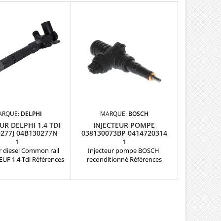
ARQUE:
DELPHI
MARQUE:
BOSCH
UR DELPHI 1.4 TDI
INJECTEUR POMPE
277J 04B130277N
038130073BP 0414720314
BOSCH
1
1
r diesel Common rail
Injecteur pompe BOSCH
UF 1.4 Tdi Références
reconditionné Références
ibles : 28424049 ,
compatibles : 038130073BP ,
 HRD364 , 04B130277J ,
0414720314 , 0414720308 ,
 , 04B 130 277 N Pour
0414720364 , 0414720304 ,
tion Volkswagen Audi
0986441577 , 0986441527 ,
koda 1.4 TDI Pièce
038130073BM , 038130080X Pour
d'origine
motorisation 1.9 TDi et 1.4 TDi