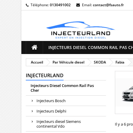
Téléphone:
0130491002
Email:
contact@fsauto.fr
M
(
((
C
((
Vo
((l
d'e
INJECTEURS DIESEL COMMON RAIL PAS C
Accueil
Par Véhicule diesel
SKODA
Fabia
INJECTEURLAND
Injecteurs Diesel Common Rail Pas
Cher
Injecteurs Bosch
Injecteurs Delphi
Injecteurs diesel Siemens
Il y a 6 pr
continental Vdo