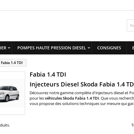
y wishlists
(modalTitle))
title))
onnexion
confirmMessage))
us devez être connecté pour ajouter des produits à votre liste
abel))
nvies.
add_circle_outline
Create new 
HER
POMPES HAUTE PRESSION DIESEL
CONSIGNES
((cancelText))
((modalDeleteText)
((cancelText))
((loginText)
Fabia 1.4 TDI
((cancelText))
((createText)
Fabia 1.4 TDI
Injecteurs Diesel Skoda Fabia 1.4 TD
Découvrez notre gamme complète d'injecteurs diesel et P
pour les
véhicules
Skoda
Fabia 1.4 TDI
. Que vous recherch
vous propose des solutions techniques sur mesure qui garanti
oduits.
T