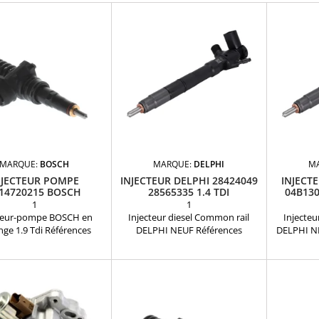
MARQUE:
BOSCH
MARQUE:
DELPHI
M
NJECTEUR POMPE
INJECTEUR DELPHI 28424049
INJECTE
14720215 BOSCH
28565335 1.4 TDI
04B130
038130073AG
1
1
cteur-pompe BOSCH en
Injecteur diesel Common rail
Injecteu
ge 1.9 Tdi Références
DELPHI NEUF Références
DELPHI NE
bles: 0414720215 , 0 414
compatibles : 28424049 ,
compat
, 0 414 720 202 , 0 414 720
28565335 , HRD364 , 04B130277J ,
28565335 ,
414 720 208 , 0 414 720 213
04B 130 277J , 04B130277N , 04B
04B130277N
720 215 , 0 986 441 509 , 0
130 277 N Pour motorisation
motorisa
 559 , 0414720265 , 0 414
Volkswagen Audi Seat Skoda 1.4
Seat S
0 265 , 0414720115 ,
TDI Pièce d'origine