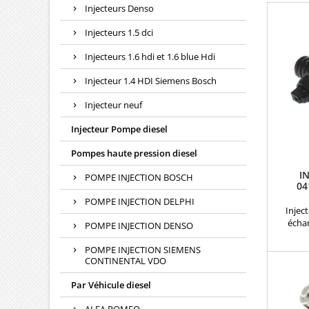
Injecteurs Denso
Injecteurs 1.5 dci
Injecteurs 1.6 hdi et 1.6 blue Hdi
Injecteur 1.4 HDI Siemens Bosch
Injecteur neuf
Injecteur Pompe diesel
Pompes haute pression diesel
I
POMPE INJECTION BOSCH
04
POMPE INJECTION DELPHI
Inje
échan
POMPE INJECTION DENSO
compati
720 115 
POMPE INJECTION SIEMENS
206 , 0 
CONTINENTAL VDO
, 0 414 
Par Véhicule diesel
986 441
72