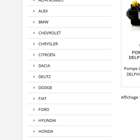
ALFA ROMEO
0414
0414
AUDI
098644
mot
BMW
CHEVROLET
CHRYSLER
POM
CITROËN
DELP
04B1
DACIA
Pompe à 
DELPHI
DEUTZ
d'origin
: 28
DODGE
04B
2844042
Affichage 1
FIAT
Volkswag
FORD
HYUNDAI
HONDA