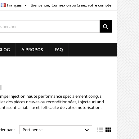

Français
Bienvenue,
Connexion
ou
Créez votre compte
×
×
×
×

list
BLOG
A PROPOS
FAQ
)
)
)
I
ompe Injection haute performance spécialement conçus
iez des pièces neuves ou reconditionnées, InjecteurLand
ssent la fiabilité et l'efficacité de votre motorisation.



rier par :
Pertinence