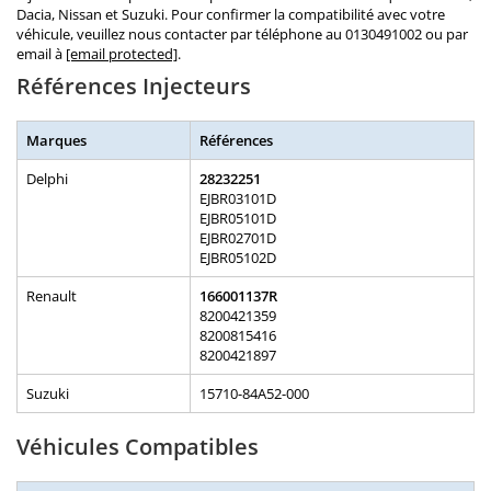
Dacia, Nissan et Suzuki. Pour confirmer la compatibilité avec votre
véhicule, veuillez nous contacter par téléphone au 0130491002 ou par
email à
[email protected]
.
Références Injecteurs
Marques
Références
Delphi
28232251
EJBR03101D
EJBR05101D
EJBR02701D
EJBR05102D
Renault
166001137R
8200421359
8200815416
8200421897
Suzuki
15710-84A52-000
Véhicules Compatibles