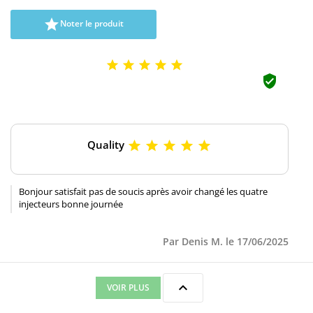

Noter le produit






Quality





Bonjour satisfait pas de soucis après avoir changé les quatre
injecteurs bonne journée
Par Denis M. le 17/06/2025

VOIR PLUS