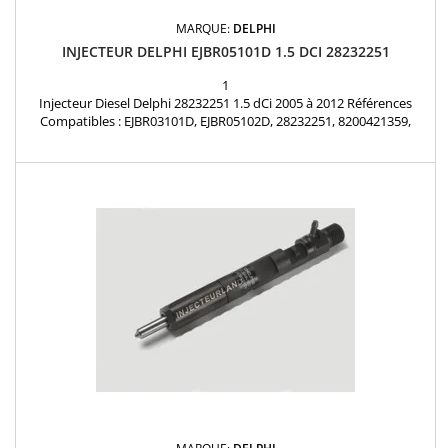
MARQUE:
DELPHI
INJECTEUR DELPHI EJBR05101D 1.5 DCI 28232251
1
Injecteur Diesel Delphi 28232251 1.5 dCi 2005 à 2012 Références
Compatibles : EJBR03101D, EJBR05102D, 28232251, 8200421359,
8200815416, 166001137R, 8200421897, H8200421897, 8200676774,
7711497343, 15710-84A52-000 Motorisation: 1.5 dCi Pièce d'origine
Garantie 12 mois