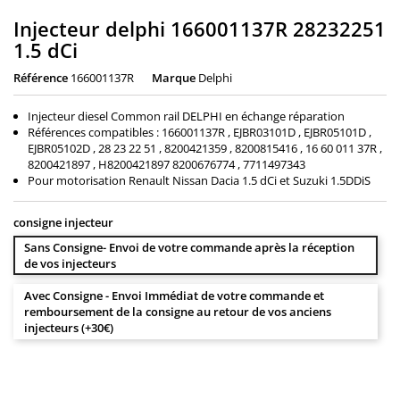
Injecteur delphi 166001137R 28232251
1.5 dCi
Référence
166001137R
Marque
Delphi
Injecteur diesel Common rail DELPHI en échange réparation
Références compatibles : 166001137R , EJBR03101D , EJBR05101D ,
EJBR05102D , 28 23 22 51 , 8200421359 , 8200815416 , 16 60 011 37R ,
8200421897 , H8200421897 8200676774 , 7711497343
Pour motorisation Renault Nissan Dacia 1.5 dCi et Suzuki 1.5DDiS
consigne injecteur
Sans Consigne- Envoi de votre commande après la réception
de vos injecteurs
Avec Consigne - Envoi Immédiat de votre commande et
remboursement de la consigne au retour de vos anciens
injecteurs (+30€)
100,00 €