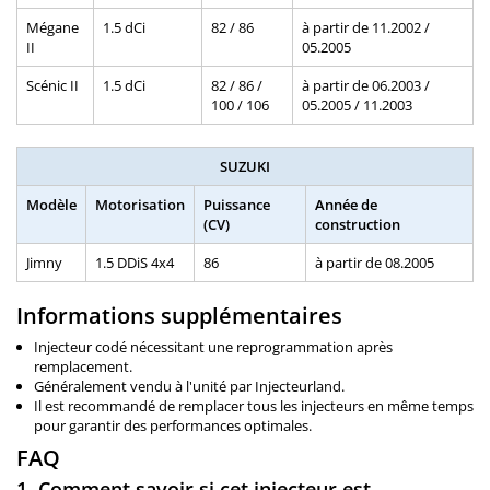
Mégane
1.5 dCi
82 / 86
à partir de 11.2002 /
II
05.2005
Scénic II
1.5 dCi
82 / 86 /
à partir de 06.2003 /
100 / 106
05.2005 / 11.2003
SUZUKI
Modèle
Motorisation
Puissance
Année de
(CV)
construction
Jimny
1.5 DDiS 4x4
86
à partir de 08.2005
Informations supplémentaires
Injecteur codé nécessitant une reprogrammation après
remplacement.
Généralement vendu à l'unité par Injecteurland.
Il est recommandé de remplacer tous les injecteurs en même temps
pour garantir des performances optimales.
FAQ
1. Comment savoir si cet injecteur est