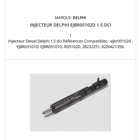
MARQUE:
DELPHI
INJECTEUR DELPHI EJBR05102D 1.5 DCI
1
Injecteur Diesel Delphi 1.5 dci Références Compatibles : ejbr05102d ,
EJBR03101D, EJBR05101D, R05102D, 28232251, 8200421359,
8200815416, 166001137R, 8200421897, H8200421897, 8200676774,
7711497343, 15710-84A52-000 Motorisation: 1.5 dCi Pièce d'origine
Garantie 12 mois