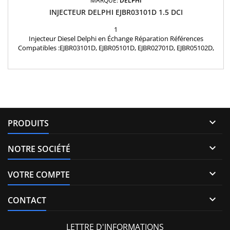
MARQUE:
DELPHI
INJECTEUR DELPHI EJBR03101D 1.5 DCI
1
Injecteur Diesel Delphi en Échange Réparation Références
Compatibles :EJBR03101D, EJBR05101D, EJBR02701D, EJBR05102D,
R03101D, R02701D, R05102D, R05101D, 28232251, 166001137R,
8200421359, 8200815416, 8200421897, H8200421897, 8200676774,
7711497343, 15710-84A52-000 Type de pièce : Pièce d'origine
Marque : Delphi Etat : Échange réparation

PRODUITS

NOTRE SOCIÉTÉ

VOTRE COMPTE

CONTACT
LETTRE D'INFORMATIONS