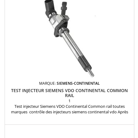
MARQUE:
SIEMENS-CONTINENTAL
TEST INJECTEUR SIEMENS VDO CONTINENTAL COMMON
RAIL
1
Test injecteur Siemens VDO Continental Common rail toutes
marques contrôle des injecteurs siemens continental vdo Après
avoir validé votre commande de test(s) d'injecteur(s) : Emballez
soigneusement vos injecteurs dans un colis en joignant la
confirmation de commande reçue par mail et envoyez les injecteurs
à notre atelier: INJECTEURLAND 1 rue des...