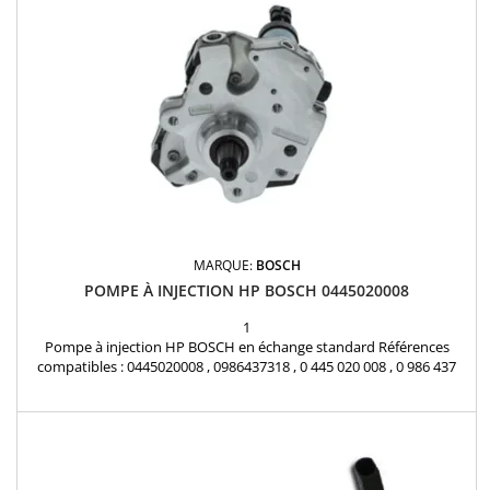
MARQUE:
BOSCH
POMPE À INJECTION HP BOSCH 0445020008
1
Pompe à injection HP BOSCH en échange standard Références
compatibles : 0445020008 , 0986437318 , 0 445 020 008 , 0 986 437
318 , 500371947 , 500 3719 47 , 2995496 Pour motorisations Fiat 2.3
JTD et Iveco 2.3 L Pièce d'origine