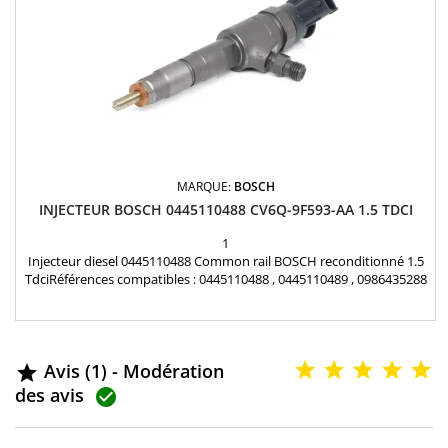
MARQUE:
BOSCH
INJECTEUR BOSCH 0445110488 CV6Q-9F593-AA 1.5 TDCI
1
Injecteur diesel 0445110488 Common rail BOSCH reconditionné 1.5
TdciRéférences compatibles : 0445110488 , 0445110489 , 0986435288
, CV6Q9F593A9A , CV6Q9F593AA , 1745052 , CV6Q-9F593-A9A , CV6Q-
9F593-AA , 1745052 Pour motorisation Ford 1.5 TDCi et 1.6 TDCi
Pièce d'origine
Avis (1) - Modération

des avis
