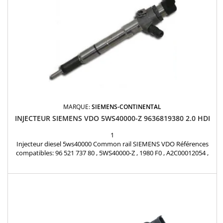
MARQUE:
SIEMENS-CONTINENTAL
INJECTEUR SIEMENS VDO 5WS40000-Z 9636819380 2.0 HDI
1
Injecteur diesel 5ws40000 Common rail SIEMENS VDO Références
compatibles: 96 521 737 80 , 5WS40000-Z , 1980 F0 , A2C00012054 ,
1980F0 , 198087 , 1980Y0 , 9652173780 , 9636819380 , 9652173680 ,
9636680280 - Pour motorisation Peugeot Citroen PSA 2.0 HDi Pièce
d'origine