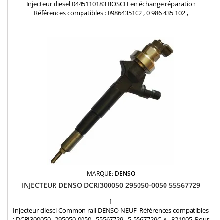
Injecteur diesel 0445110183 BOSCH en échange réparation
Références compatibles : 0986435102 , 0 986 435 102 ,
0000071794966 , 55197124 , 55197875 , 71794966 , 1538758 ,
9S519F593BA , 93183910 , 93190435 Pour motorisation Fiat Lancia
1.3 JTD , Opel 1.3 CDTI , Ford 1.3 TDCi Pièce d'origine
MARQUE:
DENSO
INJECTEUR DENSO DCRI300050 295050-0050 55567729
1
Injecteur diesel Common rail DENSO NEUF Références compatibles
: DCRI300050 , 295050-0050 , 55567729 , 5-5567729C-A , 821005 Pour