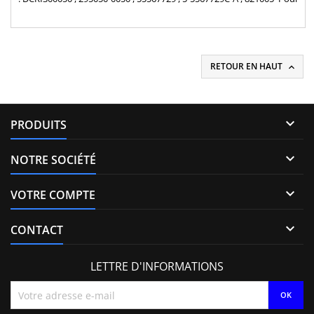
motorisation Opel 1.7 CDTi , Chevrolet 1.7 VCDi et Vauxhall 1.7 CDTi
RETOUR EN HAUT


PRODUITS

NOTRE SOCIÉTÉ

VOTRE COMPTE

CONTACT
LETTRE D'INFORMATIONS