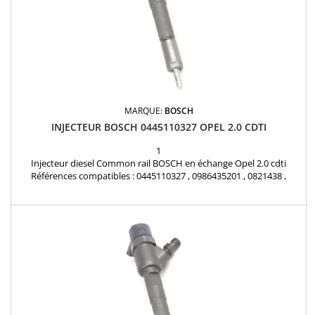
MARQUE:
BOSCH
INJECTEUR BOSCH 0445110327 OPEL 2.0 CDTI
1
Injecteur diesel Common rail BOSCH en échange Opel 2.0 cdti
Références compatibles : 0445110327 , 0986435201 , 0821438 ,
55566050 , 95517502 Pour motorisation Opel 2.0CDTI , SAAB 2.0TiD ,
Chevrolet 2.0D Injecteur 2.0 cdti Pièce d'origine