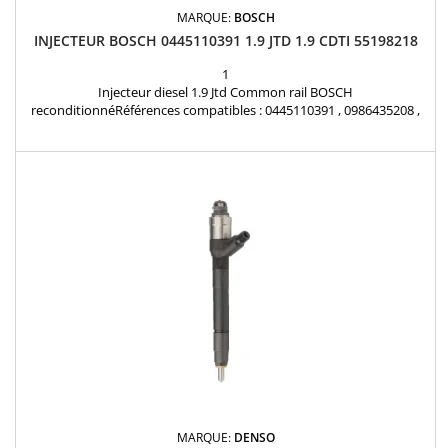
MARQUE:
BOSCH
INJECTEUR BOSCH 0445110391 1.9 JTD 1.9 CDTI 55198218
1
Injecteur diesel 1.9 Jtd Common rail BOSCH
reconditionnéRéférences compatibles : 0445110391 , 0986435208 ,
55198218 , 55221020 , 55196295 , 551982180 Pour motorisation Alfa
Roméo 1.9JTD , Fiat 1.9 D Multijet , Opel 1.9 CDTi Pièce d'origine
MARQUE:
DENSO