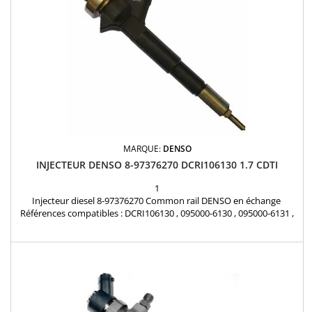
MARQUE:
DENSO
INJECTEUR DENSO 8-97376270 DCRI106130 1.7 CDTI
1
Injecteur diesel 8-97376270 Common rail DENSO en échange
Références compatibles : DCRI106130 , 095000-6130 , 095000-6131 ,
095000-6132 , 8-97376270-0 , 8-97376270-1 , 8-97376270-2 , 8-
97376270-3 , 8-97376270-4 , 8-97376270-5 , 8-97376270-6 , 8-
97376270-7 , 8-97376270-8 , 8-97376270-9 , 5821102 , 97376270 Pour
motorisation Opel 1.7 CDTI Pièce d'origine