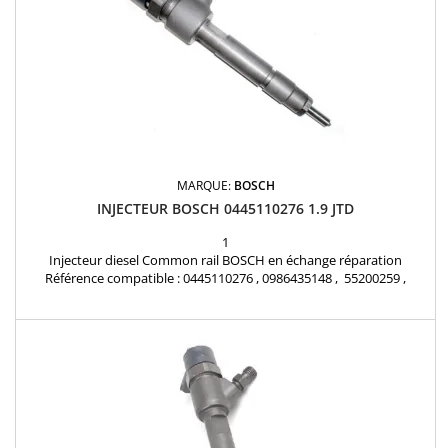
MARQUE:
BOSCH
INJECTEUR BOSCH 0445110276 1.9 JTD
1
Injecteur diesel Common rail BOSCH en échange réparation
Référence compatible : 0445110276 , 0986435148 , 55200259 ,
55221017 , 71792997 , 71794167 , 1571079J50000 , 15710-79J50 ,
93190429 , 95517503 Pour motorisation Fiat Alfa Roméo 1.9JTD ,
1.9D Multijet , Opel 1.9 CDTI , Suzuki 1.9 DDiS Pièce d'origine