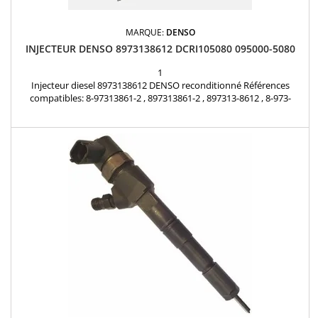
MARQUE:
DENSO
INJECTEUR DENSO 8973138612 DCRI105080 095000-5080
1
Injecteur diesel 8973138612 DENSO reconditionné Références
compatibles: 8-97313861-2 , 897313861-2 , 897313-8612 , 8-973-
13861-2 , 8973138612 , 095000-5082 , 095000-5080 , 0950005080 ,
DCRI105080 Pour motorisation Opel 1.7CDTI Pièce d'origine