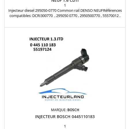
NEUF 1.6 CDTI
1
Injecteur diesel 295050-0770 Common rail DENSO NEUFRéférences
compatibles: DCRI300770 , 295050 0770 , 2950500770 , 55570012 ,
821035 , 95521531 Pour motorisation Opel1.6 CDTi Pièce d'origine
MARQUE:
BOSCH
INJECTEUR BOSCH 0445110183
1