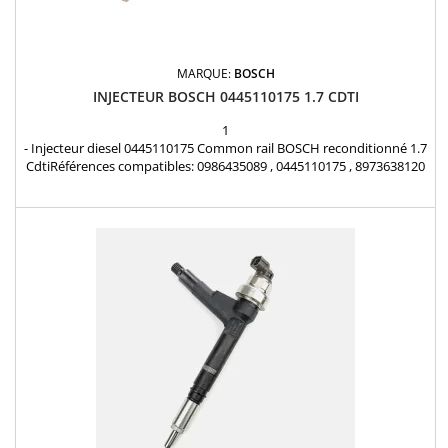
MARQUE:
BOSCH
INJECTEUR BOSCH 0445110175 1.7 CDTI
1
- Injecteur diesel 0445110175 Common rail BOSCH reconditionné 1.7
CdtiRéférences compatibles: 0986435089 , 0445110175 , 8973638120
, 8973638122 , 8973638123 , 98433636 , 93169127 , 97363812 ,
R1590069 , 97363812 Pour motorisation Opel 1.7CDTI Pièce
d'origine