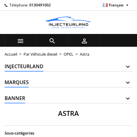

Téléphone:
0130491002
Français
×
×
×
×
My wishlists
((modalTitle))
((title))
Connexion
((confirmMessage))
Vous devez être connecté pour ajouter des produits à
((label))
votre liste d'envies.
add_circle_outline
Create new list



((cancelText))
((modalDeleteText))
((cancelText))
((loginText))
Accueil
Par Véhicule diesel
OPEL
Astra
((cancelText))
((createText))
INJECTEURLAND
MARQUES
BANNER
ASTRA
Sous-catégories