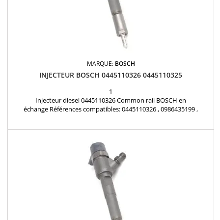
MARQUE:
BOSCH
INJECTEUR BOSCH 0445110326 0445110325
1
Injecteur diesel 0445110326 Common rail BOSCH en
échange Références compatibles: 0445110326 , 0986435199 ,
0986435200 , 0445110325 , 55564218 , 93195390 , 55566498 ,
93195389 , 95517504 , 95517501 Pour motorisations Opel 1.3CDTi ,
Chevrolet 1.3D Pièce d'origine