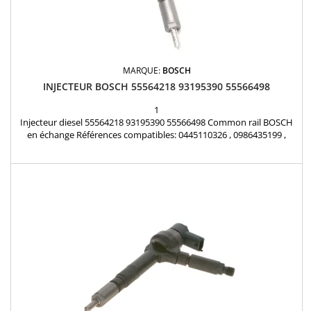
MARQUE:
BOSCH
INJECTEUR BOSCH 55564218 93195390 55566498
1
Injecteur diesel 55564218 93195390 55566498 Common rail BOSCH
en échange Références compatibles: 0445110326 , 0986435199 ,
0986435200 , 0445110325 , 55564218 , 93195390 , 55566498 ,
93195389 , 95517504 , 95517501 Pour motorisations Opel 1.3CDTi ,
Chevrolet 1.3D Pièce d'origine