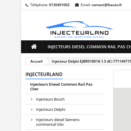
Téléphone:
0130491002
Email:
contact@fsauto.fr
M
((
C
Vo
((l
d'e
INJECTEURS DIESEL COMMON RAIL PAS C
Accueil
Injecteur Delphi EJBR01801A 1.5 dCi 7711497
INJECTEURLAND
Injecteurs Diesel Common Rail Pas
Cher
Injecteurs Bosch
Injecteurs Delphi
Injecteurs diesel Siemens
continental Vdo