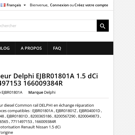

Français
Bienvenue,
Connexion
ou
Créez votre compte
×
×
×

list
BLOG
A PROPOS
FAQ
)
)
teur Delphi EJBR01801A 1.5 dCi
497153 166009384R
e
EJBR01801A
Marque
Delphi
eur diesel Common rail DELPHI en échange réparation
ces compatibles : EJBR01801A , EJBR01801Z , EJBR04001D ,
8 , EJBR01801D , 8200365186 , 8200567290 , 8200049873 ,
6565 , 7711497153 , 166009384R
torisation Renault Nissan 1.5 dCi
'origine