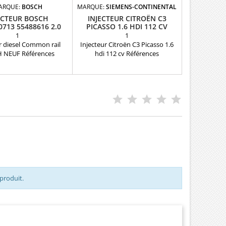
ARQUE:
BOSCH
MARQUE:
SIEMENS-CONTINENTAL
ECTEUR BOSCH
INJECTEUR CITROËN C3
0713 55488616 2.0
PICASSO 1.6 HDI 112 CV
CDTI
1
1
r diesel Common rail
Injecteur Citroën C3 Picasso 1.6
 NEUF Références
hdi 112 cv Références
bles : 0445110713 ,
compatibles : 9674973080 ,
16 , 95523167 Pour
9802448680 , 5WS40677 ,
on Opel 2.0 CDTi Pièce
50274V05 , 1980ER , 1980S0 ,
d'origine
1980R9 , 1980ET , 1791017 ,
1812616 , 1685796 , 1709667 ,
AV6Q9F593AA , AV6Q-9F59-3AA ,
AV6Q-9F59-3AB , 36001726 ,
36001727 , 36001728 , 36001729 ,
31303994 , 31366585 ,
Y65013H50A , Y650-13H-50A ,
1608518380 Pour PSA 1.6...
 produit.