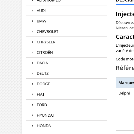
ALFA ROMEO
AUDI
Inject
BMW
Découvre
Nissan, ce
CHEVROLET
Carac
CHRYSLER
L'injecteu
variété de
CITROËN
Code mote
DACIA
Référ
DEUTZ
Marque
DODGE
Delphi
FIAT
FORD
HYUNDAI
HONDA