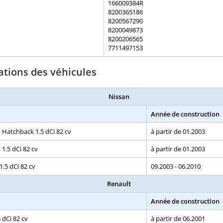
166009384R
8200365186
8200567290
8200049873
8200206565
7711497153
ations des véhicules
Nissan
Année de construction
I Hatchback 1.5 dCi 82 cv
à partir de 01.2003
 1.5 dCi 82 cv
à partir de 01.2003
 1.5 dCi 82 cv
09.2003 - 06.2010
Renault
Année de construction
5 dCi 82 cv
à partir de 06.2001