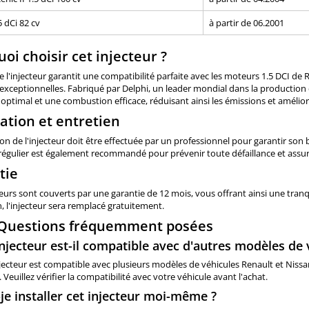
5 dCi 82 cv
à partir de 06.2001
oi choisir cet injecteur ?
e l'injecteur garantit une compatibilité parfaite avec les moteurs 1.5 DCI de
 exceptionnelles. Fabriqué par Delphi, un leader mondial dans la productio
optimal et une combustion efficace, réduisant ainsi les émissions et améliora
lation et entretien
tion de l'injecteur doit être effectuée par un professionnel pour garantir s
 régulier est également recommandé pour prévenir toute défaillance et ass
tie
eurs sont couverts par une garantie de 12 mois, vous offrant ainsi une tranq
n, l'injecteur sera remplacé gratuitement.
 Questions fréquemment posées
injecteur est-il compatible avec d'autres modèles de 
njecteur est compatible avec plusieurs modèles de véhicules Renault et Niss
 Veuillez vérifier la compatibilité avec votre véhicule avant l'achat.
-je installer cet injecteur moi-même ?