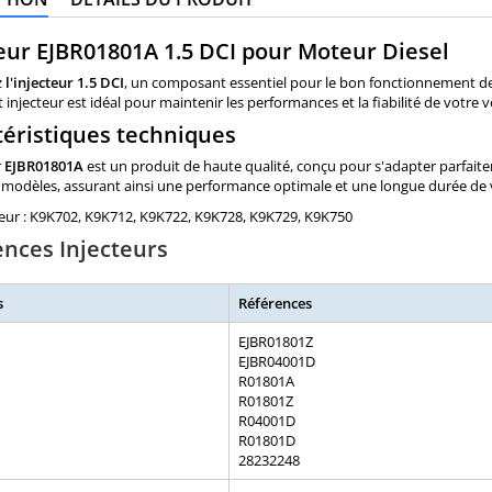
eur EJBR01801A 1.5 DCI pour Moteur Diesel
z
l'injecteur 1.5 DCI
, un composant essentiel pour le bon fonctionnement de
t injecteur est idéal pour maintenir les performances et la fiabilité de votre v
téristiques techniques
r
EJBR01801A
est un produit de haute qualité, conçu pour s'adapter parfaite
 modèles, assurant ainsi une performance optimale et une longue durée de 
ur : K9K702, K9K712, K9K722, K9K728, K9K729, K9K750
ences Injecteurs
s
Références
EJBR01801Z
EJBR04001D
R01801A
R01801Z
R04001D
R01801D
28232248