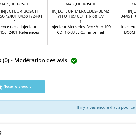
MARQUE:
BOSCH
MARQUE:
BOSCH
M
 INJECTEUR BOSCH
INJECTEUR MERCEDES-BENZ
INJ
56P2401 0433172401
VITO 109 CDI 1.6 88 CV
044511
1
1
ence nez d'injecteur :
Injecteur Mercedes-Benz Vito 109
Injecteu
156P2401 Références
CDI 1.6 88 cv Common rail
BOSCH
valentes : 0433172401
BOSCH Références compatibles:
compati
cations : 0445110565 ,
0445110546 , 0 445 110 546 , 16 60
554886
110566 , 0986446008 ,
078 85R , 166007885R ,
motorisati
9802776680
1660000Q2D , 166006470R , A 622
 (0) - Modération des avis
070 00 87 , 622 070 00 87 ,

A6220700087 , 6220700087 Pour
motorisation Renault Nissan 1.6
dCi et Mercedes Benz 1.6 CDI
Pièce d'origine

Noter le produit
Il n'y a pas encore d'avis pour ce
Q