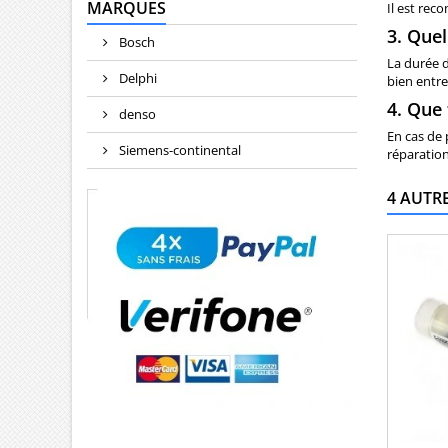
MARQUES
Il est rec
3. Quel
Bosch
La durée d
Delphi
bien entre
4. Que 
denso
En cas de 
Siemens-continental
réparation
4 AUTR