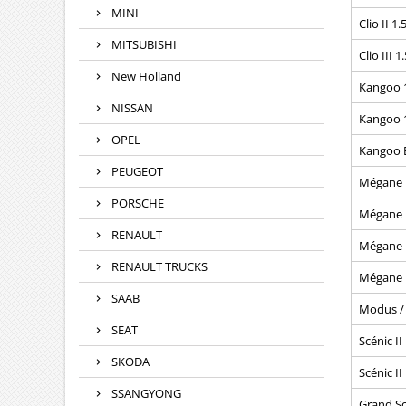
MINI
Clio II 1
MITSUBISHI
Clio III 1
New Holland
Kangoo 1
NISSAN
Kangoo 1
OPEL
Kangoo E
PEUGEOT
Mégane I
PORSCHE
Mégane I
RENAULT
Mégane I
RENAULT TRUCKS
Mégane I
SAAB
Modus / 
SEAT
Scénic II
SKODA
Scénic II
SSANGYONG
Grand Scé