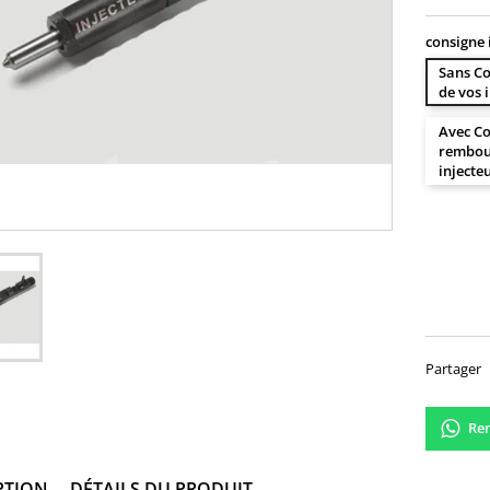
consigne 
Sans Co
de vos 
Avec Co
rembour
injecte
100,
Partager
Ren
PTION
DÉTAILS DU PRODUIT