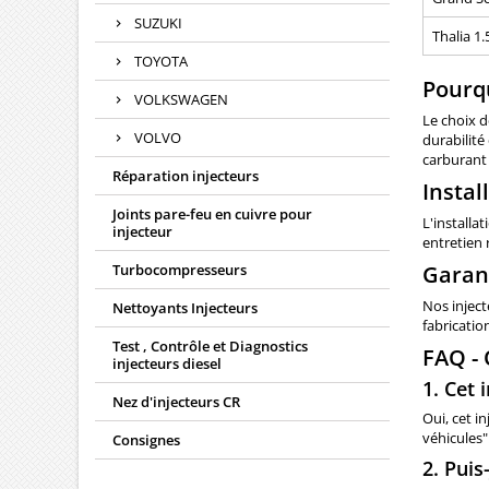
SUZUKI
Thalia 1.
TOYOTA
Pourqu
VOLKSWAGEN
Le choix d
VOLVO
durabilité
carburant 
Réparation injecteurs
Instal
Joints pare-feu en cuivre pour
L'installa
injecteur
entretien
Turbocompresseurs
Garan
Nos inject
Nettoyants Injecteurs
fabricatio
Test , Contrôle et Diagnostics
FAQ -
injecteurs diesel
1. Cet 
Nez d'injecteurs CR
Oui, cet i
véhicules".
Consignes
2. Puis