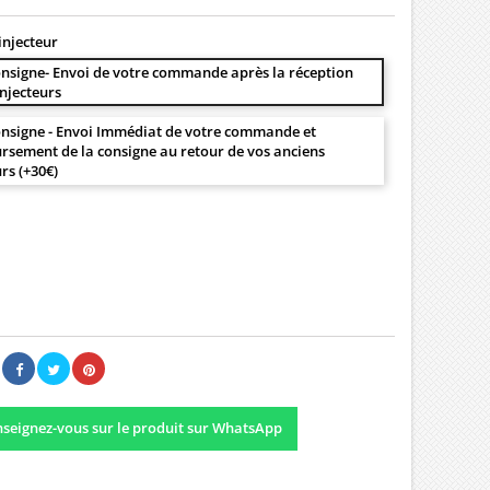
injecteur
nsigne- Envoi de votre commande après la réception
injecteurs
nsigne - Envoi Immédiat de votre commande et
sement de la consigne au retour de vos anciens
urs (+30€)
00 €
Il n'y a pas encore d'avis.
seignez-vous sur le produit sur WhatsApp