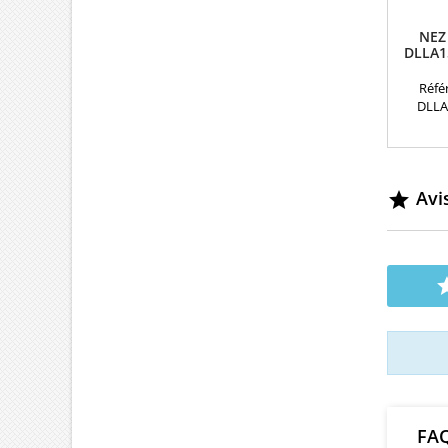
NEZ
DLLA1
Référ
DLLA
équi
Appli
0445
Avis

FA