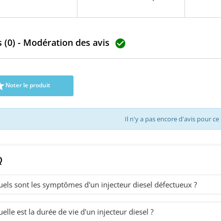
ications : 0445110126,
1372395 , 1495917 , 1539827 ,
Référ
0290 injecteur 2.0 crdi
1812613 , 6C1Q9B395AB , 6C1Q-
5WS405
'injecteur BOSCH neuf
9B395-AB , 6C1Q-9B395-AD ,
H82007041
d'origine
6C1Q-9B395-AE , RM6C1Q-9B395-
1660080
 (0) - Modération des avis
AE , 294000-0400 , DCRP300400 ,
166008052

1920.KW Pour motorisations
Renault 
PUMA Peugeot Citroen PSA 2.2
P
HDi , Ford 2.2 TDCi , Fiat 2.2 MJTD
Pièce d'origine

Noter le produit
Il n'y a pas encore d'avis pour ce
Q
els sont les symptômes d'un injecteur diesel défectueux ?
elle est la durée de vie d'un injecteur diesel ?