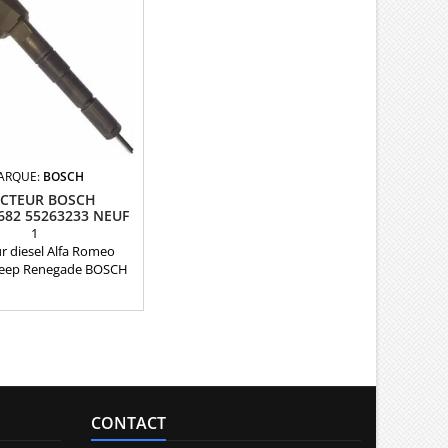
ARQUE:
BOSCH
ECTEUR BOSCH
682 55263233 NEUF
1
ur diesel Alfa Romeo
 Jeep Renegade BOSCH
érence compatible :
682 , 55263233 Pour
on Alfa romeo 2.0 JTDM
0 Crd Garantie 12 mois
ièce d'origine
CONTACT