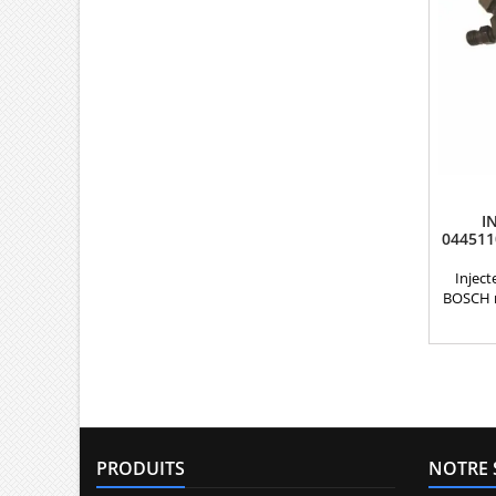
I
044511
Inject
BOSCH r
comp
04451101
, 55192
Pour m
Roméo , 
2.4JTD 
PRODUITS
NOTRE 