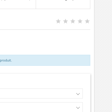
ences compatibles:
Références compatibles :
36 , A2C59513484 ,
EJBR01801A , EJBR01801Z ,
91 , 82 00 90 30 34 ,
EJBR04001D , 28232248 ,
52R , 8200704180 ,
EJBR01801D , 8200365186 ,
R , H8200704180 Pour
8200567290 , 8200049873 ,
Nissan Dacia 1.5dCi
8200206565 , 7711497153 ,
ièce d'origine
166009384R Pour motorisation
Renault Nissan 1.5 dCi Pièce
d'origine
 produit.