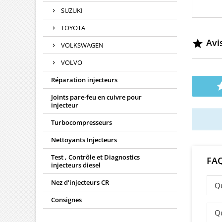
Appl
SUZUKI
044511
Nez d
TOYOTA
Avis

VOLKSWAGEN
VOLVO
Réparation injecteurs
Joints pare-feu en cuivre pour
injecteur
Turbocompresseurs
Nettoyants Injecteurs
Test , Contrôle et Diagnostics
FA
injecteurs diesel
Nez d'injecteurs CR
Qu
Consignes
Qu