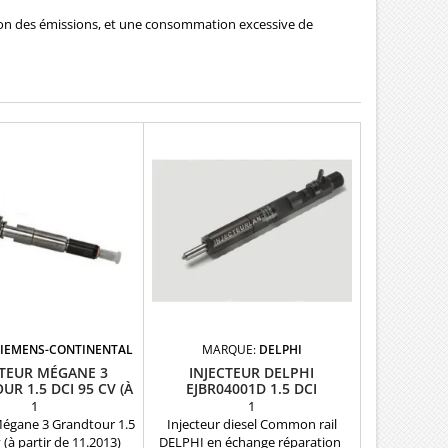
tion des émissions, et une consommation excessive de
SIEMENS-CONTINENTAL
MARQUE:
DELPHI
CTEUR MÉGANE 3
INJECTEUR DELPHI
R 1.5 DCI 95 CV (À
EJBR04001D 1.5 DCI
IR DE 11.2013)
166009384R 7711497153
1
1
Mégane 3 Grandtour 1.5
Injecteur diesel Common rail
 (à partir de 11.2013)
DELPHI en échange réparation