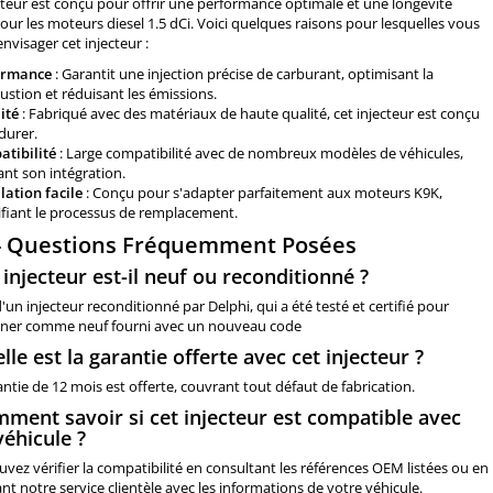
cteur est conçu pour offrir une performance optimale et une longévité
our les moteurs diesel 1.5 dCi. Voici quelques raisons pour lesquelles vous
envisager cet injecteur :
ormance
: Garantit une injection précise de carburant, optimisant la
stion et réduisant les émissions.
ité
: Fabriqué avec des matériaux de haute qualité, cet injecteur est conçu
durer.
tibilité
: Large compatibilité avec de nombreux modèles de véhicules,
tant son intégration.
llation facile
: Conçu pour s'adapter parfaitement aux moteurs K9K,
ifiant le processus de remplacement.
- Questions Fréquemment Posées
 injecteur est-il neuf ou reconditionné ?
 d'un injecteur reconditionné par Delphi, qui a été testé et certifié pour
nner comme neuf fourni avec un nouveau code
lle est la garantie offerte avec cet injecteur ?
ntie de 12 mois est offerte, couvrant tout défaut de fabrication.
mment savoir si cet injecteur est compatible avec
éhicule ?
vez vérifier la compatibilité en consultant les références OEM listées ou en
nt notre service clientèle avec les informations de votre véhicule.