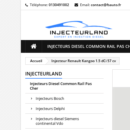
Téléphone:
0130491002
Email:
contact@fsauto.fr
M
((
C
Vo
((l
d'e
INJECTEURS DIESEL COMMON RAIL PAS C
Accueil
Injecteur Renault Kangoo 1.5 dCi 57 cv
INJECTEURLAND
Injecteurs Diesel Common Rail Pas
Cher
Injecteurs Bosch
Injecteurs Delphi
Injecteurs diesel Siemens
continental Vdo