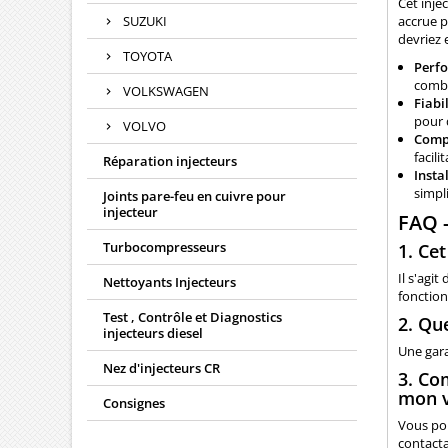
Cet inje
SUZUKI
accrue p
devriez 
TOYOTA
Perf
combu
VOLKSWAGEN
Fiabil
pour 
VOLVO
Compa
facili
Réparation injecteurs
Insta
simpl
Joints pare-feu en cuivre pour
injecteur
FAQ 
Turbocompresseurs
1. Cet
Il s'agit
Nettoyants Injecteurs
fonctio
Test , Contrôle et Diagnostics
2. Que
injecteurs diesel
Une gara
Nez d'injecteurs CR
3. Co
mon v
Consignes
Vous pou
contacta