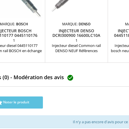
MARQUE:
BOSCH
MARQUE:
DENSO
M
NJECTEUR BOSCH
INJECTEUR DENSO
INJE
110177 0445110176
DCRI300900 16600LC10A
044511
A6480700287
295050-0900 NEUF
1
1
teur diesel 0445110177
Injecteur diesel Common rail
Injecteu
rail BOSCH en échange
DENSO NEUF Références
bosch neuf
paration Mercedes-
compatibles: DCRI300900 ,
feu fo
férences compatibles :
295050-0900 , 2950500900 ,
110176 , 0986435111 ,
16600-LC10A , 16600LC10A ,
10177 , A6480700287 ,
16600-LC10B , 16600LC10B Pour
 (0) - Modération des avis
0287 Pour motorisation
motorisation NISSAN 2.5 dCi

 Benz 2.0cdi , 2.2cdi , 2.7
Pièce d'origine Garantie 12 mois
, 2.8 cdi , 3.2 cdi Pièce
d'origine

Noter le produit
Il n'y a pas encore d'avis pour ce