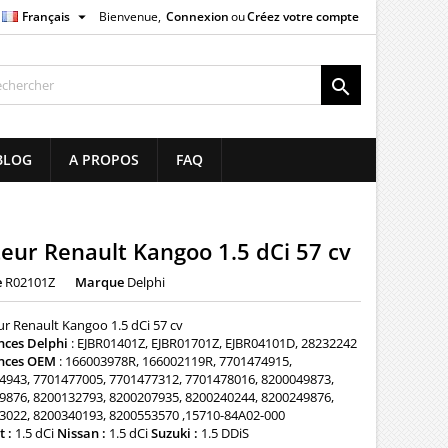

Français
Bienvenue,
Connexion
ou
Créez votre compte
×
×
×

list
BLOG
A PROPOS
FAQ
)
)
teur Renault Kangoo 1.5 dCi 57 cv
e
R02101Z
Marque
Delphi
ur Renault Kangoo 1.5 dCi 57 cv
nces Delphi
: EJBR01401Z, EJBR01701Z, EJBR04101D, 28232242
nces OEM
: 166003978R, 166002119R, 7701474915,
4943, 7701477005, 7701477312, 7701478016, 8200049873,
9876, 8200132793, 8200207935, 8200240244, 8200249876,
3022, 8200340193, 8200553570 ,15710-84A02-000
 :
1.5 dCi
Nissan :
1.5 dCi
Suzuki :
1.5 DDiS