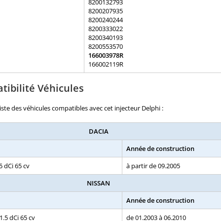
8200132793
8200207935
8200240244
8200333022
8200340193
8200553570
166003978R
166002119R
ibilité Véhicules
liste des véhicules compatibles avec cet injecteur Delphi :
DACIA
Année de construction
5 dCi 65 cv
à partir de 09.2005
NISSAN
Année de construction
 1.5 dCi 65 cv
de 01.2003 à 06.2010