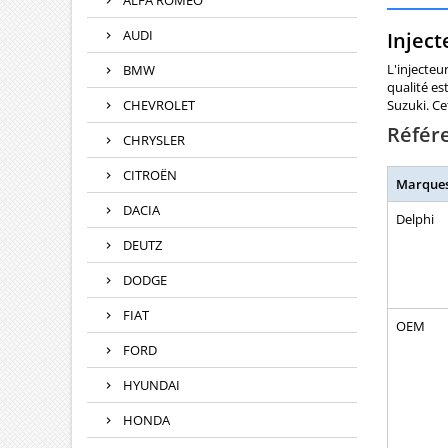
ALFA ROMEO
AUDI
Inject
L'injecteu
BMW
qualité es
CHEVROLET
Suzuki. Ce
Référ
CHRYSLER
CITROËN
Marque
DACIA
Delphi
DEUTZ
DODGE
FIAT
OEM
FORD
HYUNDAI
HONDA