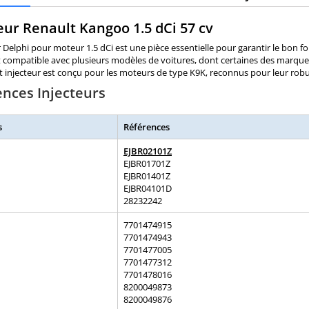
eur Renault Kangoo 1.5 dCi 57 cv
r Delphi pour moteur 1.5 dCi est une pièce essentielle pour garantir le bo
t compatible avec plusieurs modèles de voitures, dont certaines des marques 
t injecteur est conçu pour les moteurs de type K9K, reconnus pour leur robust
ences Injecteurs
s
Références
EJBR02101Z
EJBR01701Z
EJBR01401Z
EJBR04101D
28232242
7701474915
7701474943
7701477005
7701477312
7701478016
8200049873
8200049876