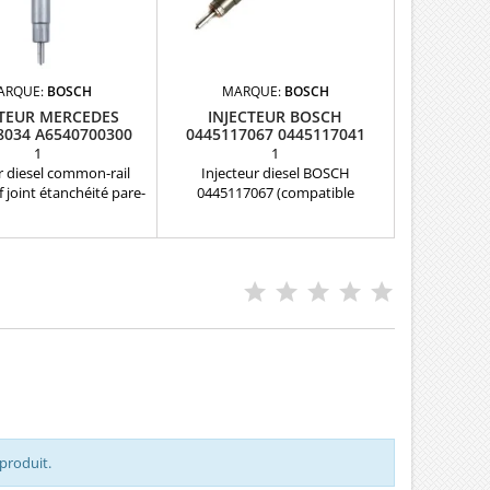
ARQUE:
BOSCH
MARQUE:
BOSCH
CTEUR MERCEDES
INJECTEUR BOSCH
8034 A6540700300
0445117067 0445117041
BOSCH
AUDI 3.0 TDI
1
1
r diesel common-rail
Injecteur diesel BOSCH
 joint étanchéité pare-
0445117067 (compatible
urni Pièce d'origine
0445117041, 0445117042,
0986435441) pour Audi 3.0 TDI.
Échange standard joint pare-feu
inclus, garantie 12 mois. Livraison
rapide et consigne
remboursable.AUSSI Disponible
en Neuf
 produit.