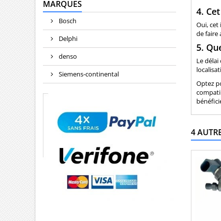
MARQUES
4. Cet
Bosch
Oui, cet
de faire
Delphi
5. Que
denso
Le délai
localisat
Siemens-continental
Optez po
compati
bénéfici
4 AUTR