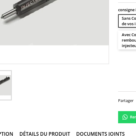
consigne 
Sans Co
de vos 
Avec Co
rembour
injecte
100,
Partager
Ren
PTION
DÉTAILS DU PRODUIT
DOCUMENTS JOINTS