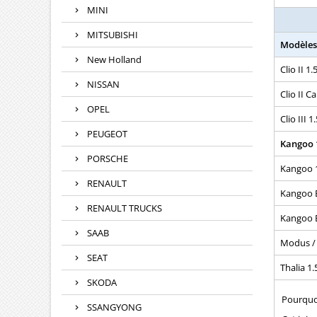
MINI
MITSUBISHI
Modèles
New Holland
Clio II 1.
NISSAN
Clio II C
OPEL
Clio III 1
PEUGEOT
Kangoo 1
PORSCHE
Kangoo 1
RENAULT
Kangoo E
RENAULT TRUCKS
Kangoo E
SAAB
Modus / 
SEAT
Thalia 1.
SKODA
Pourquoi
SSANGYONG