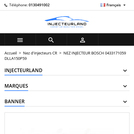

Téléphone:
0130491002
Français
×
×
×
My wishlists
((title))
Connexion
Vous devez être connecté pour ajouter des produits à
((label))
votre liste d'envies.
add_circle_outline
Create new list



((cancelText))
((loginText))
Accueil
Nez d'injecteurs CR
NEZ INJECTEUR BOSCH 0433171059
DLLA150P59
((cancelText))
((createText))
INJECTEURLAND
MARQUES
BANNER