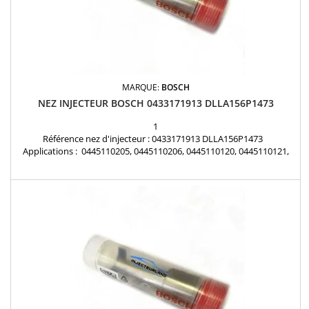
MARQUE:
BOSCH
NEZ INJECTEUR BOSCH 0433171913 DLLA156P1473
1
Référence nez d'injecteur : 0433171913 DLLA156P1473
Applications : 0445110205, 0445110206, 0445110120, 0445110121,
0986435067, 0986435051 MERCEDES-BENZ C200, C220, 270, E220,
E220, E270 - 2.2 CDI, 2.7 CDI Nez d'injecteur BOSCH neuf d'origine