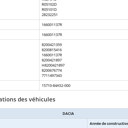
R05102D
R05101D
28232251
166001137R
166001137R
8200421359
8200815416
166001137R
8200421897
H8200421897
8200676774
7711497343
15710-84A52-000
ations des véhicules
DACIA
Année de constructio