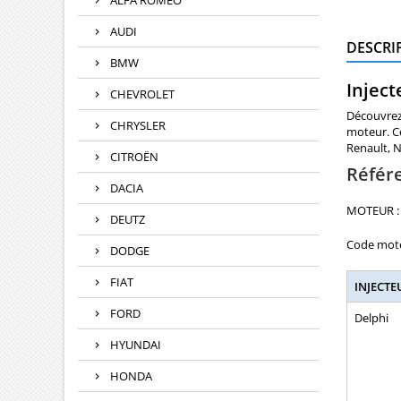
ALFA ROMEO
AUDI
DESCRI
BMW
Inject
CHEVROLET
Découvrez 
CHRYSLER
moteur. Ce
Renault, N
CITROËN
Référ
DACIA
MOTEUR : 
DEUTZ
Code moteu
DODGE
FIAT
INJECTE
FORD
Delphi
HYUNDAI
HONDA