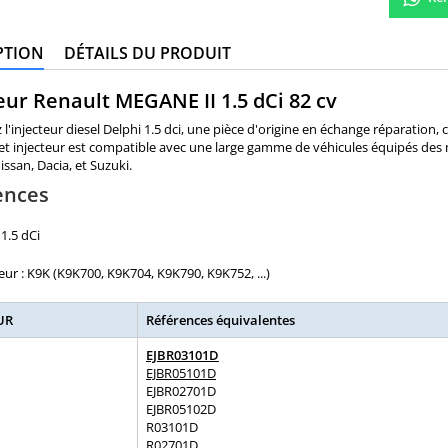
PTION
DÉTAILS DU PRODUIT
eur Renault MEGANE II 1.5 dCi 82 cv
l'injecteur diesel Delphi 1.5 dci, une pièce d'origine en échange réparation, 
t injecteur est compatible avec une large gamme de véhicules équipés des mo
issan, Dacia, et Suzuki.
ences
1.5 dCi
r : K9K (K9K700, K9K704, K9K790, K9K752, ...)
UR
Références équivalentes
EJBR03101D
EJBR05101D
EJBR02701D
EJBR05102D
R03101D
R02701D