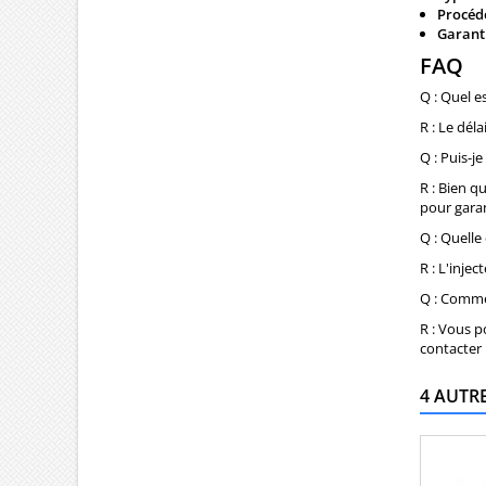
Procédé
Garanti
FAQ
Q : Quel es
R : Le dél
Q : Puis-j
R : Bien q
pour garan
Q : Quelle
R : L'inje
Q : Commen
R : Vous p
contacter 
4 AUTR