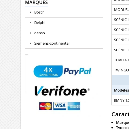
MARQUES
MODUS /
Bosch
SCÉNIC II
Delphi
SCÉNIC II
denso
SCÉNIC II
Siemens-continental
SCÉNIC II
THALIA 1
TWINGO 1
Modèles
JIMNY 1.
Caract
Marque
Type de