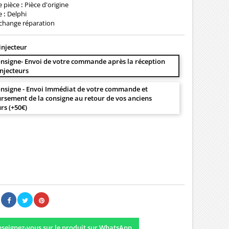
e pièce
:
Pièce d'origine
e
:
Delphi
change réparation
injecteur
nsigne- Envoi de votre commande après la réception
injecteurs
nsigne - Envoi Immédiat de votre commande et
sement de la consigne au retour de vos anciens
urs (+50€)
00 €
Il n'y a pas encore d'avis.
seignez-vous sur le produit sur WhatsApp