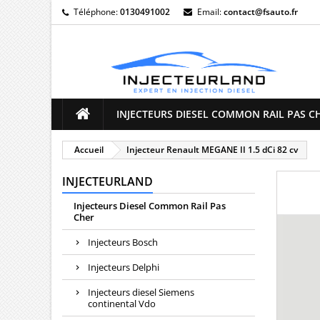
Téléphone:
0130491002
Email:
contact@fsauto.fr
M
((
C
Vo
((l
d'e
INJECTEURS DIESEL COMMON RAIL PAS C
Accueil
Injecteur Renault MEGANE II 1.5 dCi 82 cv
INJECTEURLAND
Injecteurs Diesel Common Rail Pas
Cher
Injecteurs Bosch
Injecteurs Delphi
Injecteurs diesel Siemens
continental Vdo