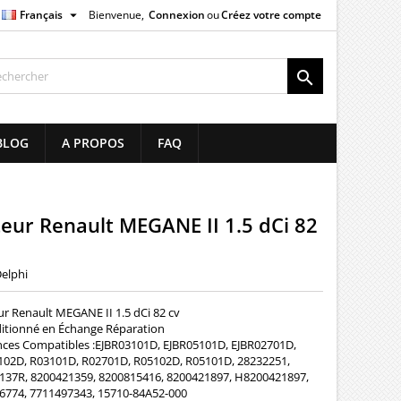

Français
Bienvenue,
Connexion
ou
Créez votre compte
×
×
×

list
BLOG
A PROPOS
FAQ
)
)
teur Renault MEGANE II 1.5 dCi 82
elphi
ur Renault MEGANE II 1.5 dCi 82 cv
itionné en Échange Réparation
nces Compatibles :EJBR03101D, EJBR05101D, EJBR02701D,
102D, R03101D, R02701D, R05102D, R05101D, 28232251,
137R, 8200421359, 8200815416, 8200421897, H8200421897,
6774, 7711497343, 15710-84A52-000