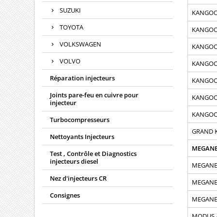
SUZUKI
KANGOO 1
TOYOTA
KANGOO 1
VOLKSWAGEN
KANGOO 1
VOLVO
KANGOO E
Réparation injecteurs
KANGOO E
Joints pare-feu en cuivre pour
KANGOO E
injecteur
KANGOO E
Turbocompresseurs
GRAND K
Nettoyants Injecteurs
MEGANE I
Test , Contrôle et Diagnostics
injecteurs diesel
MEGANE I
Nez d'injecteurs CR
MEGANE I
Consignes
MEGANE I
MODUS /