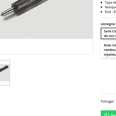
Type d
Marqu
Etat
:
É
consigne 
Sans Co
de vos 
Avec Co
rembour
injecte
110,
Partager
Ren