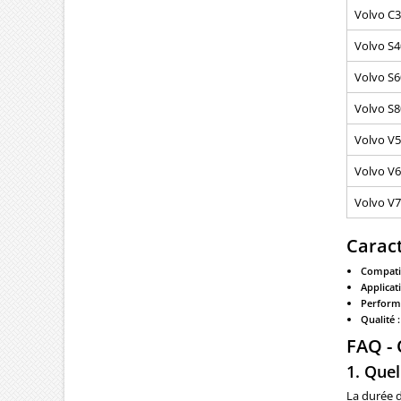
Volvo C3
Volvo S4
Volvo S60
Volvo S80
Volvo V5
Volvo V6
Volvo V70
Caract
Compatib
Applicati
Perform
Qualité :
FAQ -
1. Quel
La durée d