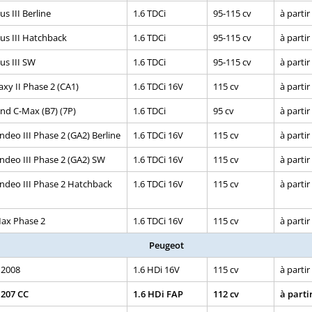
s III Berline
1.6 TDCi
95-115 cv
à partir
us III Hatchback
1.6 TDCi
95-115 cv
à partir
us III SW
1.6 TDCi
95-115 cv
à partir
axy II Phase 2 (CA1)
1.6 TDCi 16V
115 cv
à partir
nd C-Max (B7) (7P)
1.6 TDCi
95 cv
à partir
deo III Phase 2 (GA2) Berline
1.6 TDCi 16V
115 cv
à partir
deo III Phase 2 (GA2) SW
1.6 TDCi 16V
115 cv
à partir
deo III Phase 2 Hatchback
1.6 TDCi 16V
115 cv
à partir
ax Phase 2
1.6 TDCi 16V
115 cv
à partir
Peugeot
 2008
1.6 HDi 16V
115 cv
à partir
 207 CC
1.6 HDi FAP
112 cv
à parti