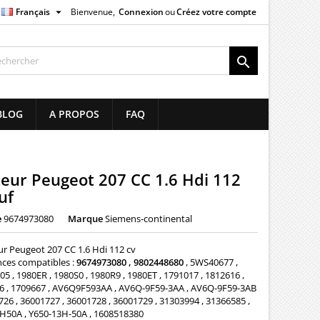

Français
Bienvenue,
Connexion
ou
Créez votre compte
×
×
×

list
BLOG
A PROPOS
FAQ
)
)
teur Peugeot 207 CC 1.6 Hdi 112
uf
e
9674973080
Marque
Siemens-continental
ur Peugeot 207 CC 1.6 Hdi 112 cv
nces compatibles :
9674973080 , 9802448680
, 5WS40677 ,
5 , 1980ER , 1980S0 , 1980R9 , 1980ET , 1791017 , 1812616 ,
6 , 1709667 , AV6Q9F593AA , AV6Q-9F59-3AA , AV6Q-9F59-3AB
726 , 36001727 , 36001728 , 36001729 , 31303994 , 31366585 ,
H50A , Y650-13H-50A , 1608518380