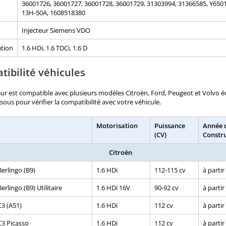
36001726, 36001727, 36001728, 36001729, 31303994, 31366585, Y650
13H-50A, 1608518380
Injecteur Siemens VDO
tion
1.6 HDi, 1.6 TDCi, 1.6 D
ibilité véhicules
eur est compatible avec plusieurs modèles Citroën, Ford, Peugeot et Volvo éq
essous pour vérifier la compatibilité avec votre véhicule.
Motorisation
Puissance
Année 
(CV)
Constr
Citroën
Berlingo (B9)
1.6 HDi
112-115 cv
à partir
erlingo (B9) Utilitaire
1.6 HDi 16V
90-92 cv
à partir
C3 (A51)
1.6 HDi
112 cv
à partir
C3 Picasso
1.6 HDi
112 cv
à partir