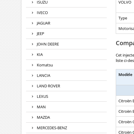
ISUZU
VOLVO
IVECO
Type
JAGUAR
Motorisa
JEEP
Compat
JOHN DEERE
KIA
Cet inject
liste ci-d
Komatsu
Modèle
LANCIA
LAND ROVER
LEXUS
Citroën 
MAN
Citroën B
MAZDA
Citroën 
MERCEDES-BENZ
Citroën 