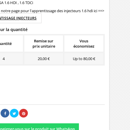
A 1.6 HDI , 1.6 TDCi
notre page pour l'apprentissage des injecteurs 1.6 hdi ici ==>
TISSAGE INJECTEURS
ur la quantité
Remise sur
Vous
antité
prix unitaire
économisez
4
20,00 €
Up to 80,00 €
00 €
Il n'y a pas encore d'avis.
seignez-vous sur le produit sur WhatsApp