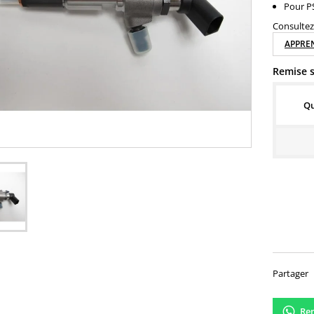
Pour PS
Consultez 
APPREN
Remise s
Qu
210,
Partager
Ren