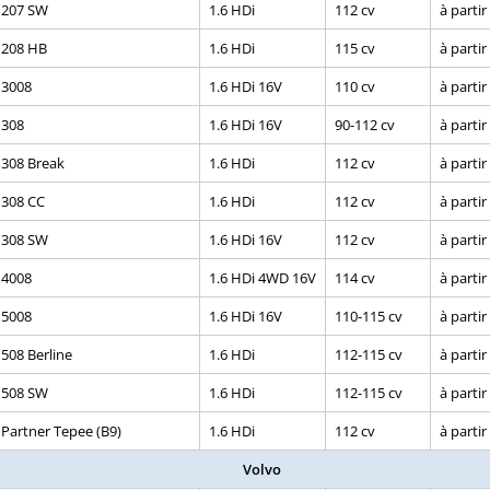
 207 SW
1.6 HDi
112 cv
à partir
 208 HB
1.6 HDi
115 cv
à partir
 3008
1.6 HDi 16V
110 cv
à partir
 308
1.6 HDi 16V
90-112 cv
à partir
 308 Break
1.6 HDi
112 cv
à partir
 308 CC
1.6 HDi
112 cv
à partir
 308 SW
1.6 HDi 16V
112 cv
à partir
 4008
1.6 HDi 4WD 16V
114 cv
à partir
 5008
1.6 HDi 16V
110-115 cv
à partir
508 Berline
1.6 HDi
112-115 cv
à partir
 508 SW
1.6 HDi
112-115 cv
à partir
Partner Tepee (B9)
1.6 HDi
112 cv
à partir
Volvo