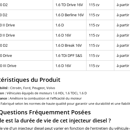
0 D2
1.6 TD Drive 16V
115 cv
à partir
0 D2
1.6 D Berline 16V
115 cv
à partir
 II Drive
1.6 D
115 cv
à partir
 II Drive
1.6 D 16V
115 cv
à partir
0 D2
1.6 D Break 16V
115 cv
à partir
0 Drive
1.6 TDi DPF S&S
115 cv
à partir
 III Drive
1.6 D 16V
115 cv
à partir
éristiques du Produit
ilité :
Citroën, Ford, Peugeot, Volvo
on :
Véhicules équipés de moteurs 1.6 HDi, 1.6 TDCi, 1.6 D
ance :
Améliore la combustion et l'efficacité du moteur
Fabriqué selon les normes de haute qualité pour garantir une durabilité et une fiabili
 Questions Fréquemment Posées
le est la durée de vie de cet injecteur diesel ?
e vie d'un injecteur diesel peut varier en fonction de l'entretien du véhicule