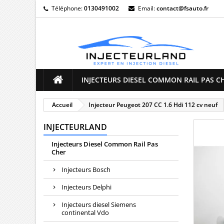
Téléphone:
0130491002
Email:
contact@fsauto.fr
M
((
C
Vo
((l
d'e
INJECTEURS DIESEL COMMON RAIL PAS C
Accueil
Injecteur Peugeot 207 CC 1.6 Hdi 112 cv neuf
INJECTEURLAND
Injecteurs Diesel Common Rail Pas
Cher
Injecteurs Bosch
Injecteurs Delphi
Injecteurs diesel Siemens
continental Vdo