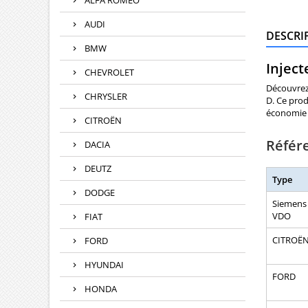
ALFA ROMEO
AUDI
DESCRI
BMW
Inject
CHEVROLET
Découvrez 
CHRYSLER
D. Ce prod
économie 
CITROËN
Référ
DACIA
DEUTZ
Type
DODGE
Siemens
VDO
FIAT
CITROË
FORD
HYUNDAI
FORD
HONDA