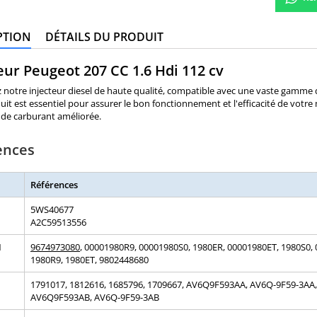
PTION
DÉTAILS DU PRODUIT
eur Peugeot 207 CC 1.6 Hdi 112 cv
notre injecteur diesel de haute qualité, compatible avec une vaste gamme d
uit est essentiel pour assurer le bon fonctionnement et l'efficacité de votr
de carburant améliorée.
ences
Références
5WS40677
A2C59513556
N
9674973080
, 00001980R9, 00001980S0, 1980ER, 00001980ET, 1980S0,
1980R9, 1980ET, 9802448680
1791017, 1812616, 1685796, 1709667, AV6Q9F593AA, AV6Q-9F59-3AA,
AV6Q9F593AB, AV6Q-9F59-3AB