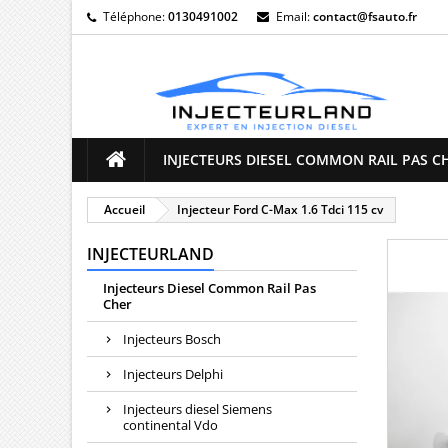
Téléphone:
0130491002
Email:
contact@fsauto.fr
M
((
C
Vo
((l
d'e
INJECTEURS DIESEL COMMON RAIL PAS C
Accueil
Injecteur Ford C-Max 1.6 Tdci 115 cv
INJECTEURLAND
Injecteurs Diesel Common Rail Pas
Cher
Injecteurs Bosch
Injecteurs Delphi
Injecteurs diesel Siemens
continental Vdo