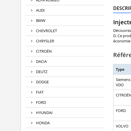
ALFA ROMEO
DESCRI
AUDI
BMW
Inject
Découvrez 
CHEVROLET
D. Ce prod
CHRYSLER
économie 
CITROËN
Référ
DACIA
Type
DEUTZ
Siemens
DODGE
VDO
FIAT
CITROË
FORD
FORD
HYUNDAI
HONDA
VOLVO