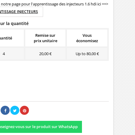
notre page pour l'apprentissage des injecteurs 1.6 hdi ici ==>
TISSAGE INJECTEURS
ur la quantité
Remise sur
Vous
antité
prix unitaire
économisez
4
20,00 €
Up to 80,00 €
00 €
Il n'y a pas encore d'avis.
seignez-vous sur le produit sur WhatsApp