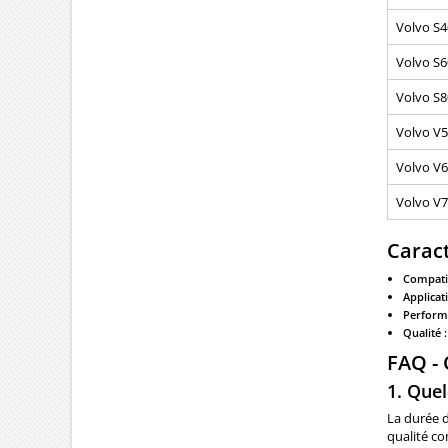
Volvo S4
Volvo S60
Volvo S80
Volvo V5
Volvo V6
Volvo V70
Caract
Compatib
Applicati
Perform
Qualité :
FAQ -
1. Quel
La durée d
qualité co