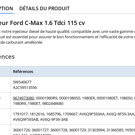
PTION
DÉTAILS DU PRODUIT
eur Ford C-Max 1.6 Tdci 115 cv
notre injecteur diesel de haute qualité, compatible avec une vaste gamme d
uit est essentiel pour assurer le bon fonctionnement et l'efficacité de votr
de carburant améliorée.
ences
Références
5WS40677
A2C59513556
N
9674973080
, 00001980R9, 00001980S0, 1980ER, 00001980ET, 1980S0,
1980R9, 1980ET, 9802448680
1791017, 1812616, 1685796, 1709667, AV6Q9F593AA, AV6Q-9F59-3AA,
AV6Q9F593AB, AV6Q-9F59-3AB
36001726, 36001727, 36001728, 36001729, 31303994, 31366585, Y650