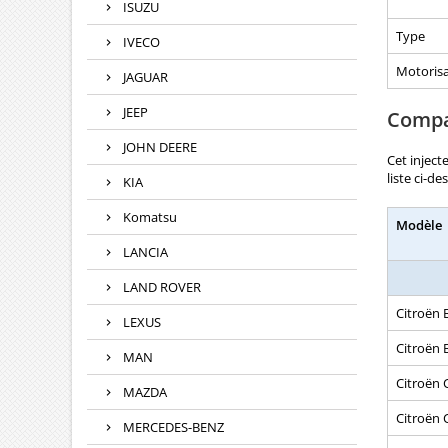
ISUZU
Type
IVECO
Motorisa
JAGUAR
JEEP
Compat
JOHN DEERE
Cet inject
liste ci-d
KIA
Komatsu
Modèle
LANCIA
LAND ROVER
Citroën 
LEXUS
Citroën B
MAN
Citroën 
MAZDA
Citroën 
MERCEDES-BENZ