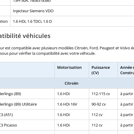
13H-50A, 1608518380
Injecteur Siemens VDO
tion
1.6 HDi, 1.6 TDCi, 1.6 D
ibilité véhicules
eur est compatible avec plusieurs modèles Citroën, Ford, Peugeot et Volvo éq
essous pour vérifier la compatibilité avec votre véhicule.
Motorisation
Puissance
Année 
(CV)
Constr
Citroën
Berlingo (B9)
1.6 HDi
112-115 cv
à partir
erlingo (B9) Utilitaire
1.6 HDi 16V
90-92 cv
à partir
C3 (A51)
1.6 HDi
112 cv
à partir
C3 Picasso
1.6 HDi
112 cv
à partir