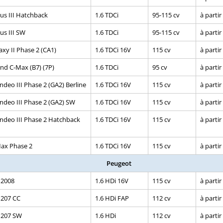
us III Hatchback
1.6 TDCi
95-115 cv
à partir
us III SW
1.6 TDCi
95-115 cv
à partir
axy II Phase 2 (CA1)
1.6 TDCi 16V
115 cv
à partir
nd C-Max (B7) (7P)
1.6 TDCi
95 cv
à partir
deo III Phase 2 (GA2) Berline
1.6 TDCi 16V
115 cv
à partir
deo III Phase 2 (GA2) SW
1.6 TDCi 16V
115 cv
à partir
deo III Phase 2 Hatchback
1.6 TDCi 16V
115 cv
à partir
ax Phase 2
1.6 TDCi 16V
115 cv
à partir
Peugeot
 2008
1.6 HDi 16V
115 cv
à partir
 207 CC
1.6 HDi FAP
112 cv
à partir
 207 SW
1.6 HDi
112 cv
à partir