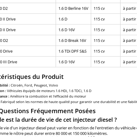
0 D2
1.6 D Berline 16V
115 cv
à partir
 II Drive
1.6 D
115 cv
à partir
 II Drive
1.6 D 16V
115 cv
à partir
0 D2
1.6 D Break 16V
115 cv
à partir
0 Drive
1.6 TDi DPF S&S
115 cv
à partir
 III Drive
1.6 D 16V
115 cv
à partir
éristiques du Produit
ilité :
Citroën, Ford, Peugeot, Volvo
on :
Véhicules équipés de moteurs 1.6 HDi, 1.6 TDCi, 1.6 D
ance :
Améliore la combustion et l'efficacité du moteur
Fabriqué selon les normes de haute qualité pour garantir une durabilité et une fiabili
 Questions Fréquemment Posées
le est la durée de vie de cet injecteur diesel ?
e vie d'un injecteur diesel peut varier en fonction de l'entretien du véhicule
mme le nôtre peut durer entre 80 000 et 150 000 kilomètres.