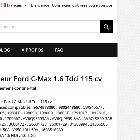

Français
Bienvenue,
Connexion
ou
Créez votre compte
×
×
×

list
BLOG
A PROPOS
FAQ
)
)
teur Ford C-Max 1.6 Tdci 115 cv
iemens-continental
ur Ford C-Max1.6 Tdci 115 cv
nces compatibles :
9674973080 , 9802448680
, 5WS40677 ,
5 , 1980ER , 1980S0 , 1980R9 , 1980ET , 1791017 , 1812616 ,
6 , 1709667 , AV6Q9F593AA , AV6Q-9F59-3AA , AV6Q-9F59-3AB
726 , 36001727 , 36001728 , 36001729 , 31303994 , 31366585 ,
H50A , Y650-13H-50A , 1608518380
A 1.6 HDI , 1.6 TDCi