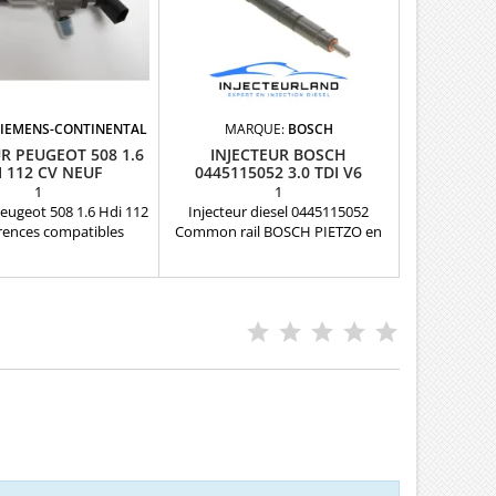
SIEMENS-CONTINENTAL
MARQUE:
BOSCH
UR PEUGEOT 508 1.6
INJECTEUR BOSCH
I 112 CV NEUF
0445115052 3.0 TDI V6
1
1
Peugeot 508 1.6 Hdi 112
Injecteur diesel 0445115052
rences compatibles
Common rail BOSCH PIETZO en
73080 , 9802448680 ,
échange pour 3.0 TDI Références
, 50274V05 , 1980ER ,
compatibles: 0445115003 ,
, 1980R9 , 1980ET ,
0445115004 , 0445115023 ,
, 1812616 , 1685796 ,
0445115024 , 0445115034 ,
 AV6Q9F593AA , AV6Q-
0445115035 , 0445115036 ,
A , AV6Q-9F59-3AB ,
0445115037 ,0445115078 ,
 36001727 , 36001728 ,
0445115079 , 0986435358 ,
 31303994 , 31366585 ,
0445115082 , 0445115083 ,
0A , Y650-13H-50A ,
059130277AH , 05913077BD Pour
8380Pour PSA 1.6...
motorisation Audi 3.0 TDi ,
Volkswagen 3.0 TDi