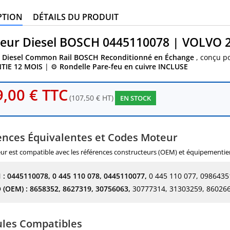
PTION
DÉTAILS DU PRODUIT
teur Diesel BOSCH 0445110078 | VOLVO 
r Diesel Common Rail BOSCH Reconditionné en Échange
, conçu p
TIE 12 MOIS
| ⚙️
Rondelle Pare-feu en cuivre INCLUSE
,00 € TTC
(107,50 € HT)
EN STOCK
ences Équivalentes et Codes Moteur
eur est compatible avec les références constructeurs (OEM) et équipementie
 :
0445110078, 0 445 110 078, 0445110077,
0 445 110 077, 09864351
 (OEM) :
8658352, 8627319, 30756063,
30777314, 31303259, 860266
ules Compatibles