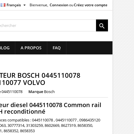

Français
Bienvenue,
Connexion
ou
Créez votre compte
×
×
×

list
BLOG
A PROPOS
FAQ
)
)
CTEUR BOSCH 0445110078
110077 VOLVO
e
0445110078
Marque
Bosch
teur diesel 0445110078 Common rail
 reconditionné
nces compatibles : 0445110078 , 0445110077 , 0986435120
063, 30777314, 31303259, 8602669, 8627319, 8658350,
1, 8658352, 8658353