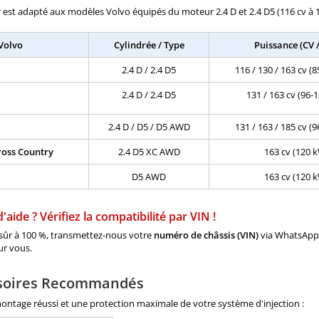
r est adapté aux modèles Volvo équipés du moteur 2.4 D et 2.4 D5 (116 cv à 1
Volvo
Cylindrée / Type
Puissance (CV 
2.4 D / 2.4 D5
116 / 130 / 163 cv (
2.4 D / 2.4 D5
131 / 163 cv (96-
2.4 D / D5 / D5 AWD
131 / 163 / 185 cv (
ross Country
2.4 D5 XC AWD
163 cv (120 
D5 AWD
163 cv (120 
'aide ? Vérifiez la compatibilité par VIN !
 sûr à 100 %, transmettez-nous votre
numéro de châssis (VIN)
via WhatsApp 
ur vous.
soires Recommandés
ntage réussi et une protection maximale de votre système d'injection :