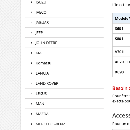
ISUZU
L'injecteu
IVECO
Modèle 
JAGUAR
S60 I
JEEP
S80 I
JOHN DEERE
V70 II
KIA
XC70 I C
Komatsu
XC90 I
LANCIA
LAND ROVER
Besoin d
LEXUS
Pour être
exacte po
MAN
MAZDA
Acces
Pour un mo
MERCEDES-BENZ