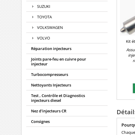
SUZUKI
TOYOTA
VOLKSWAGEN
VOLVO
Kit é
Réparation injecteurs
Assu
inj
Joints pare-feu en cuivre pour
r
injecteur
Turbocompresseurs
Nettoyants Injecteurs
Test , Contrôle et Diagnostics
injecteurs diesel
Détai
Nez d'injecteurs CR
Consignes
Pourqu
Chaque 