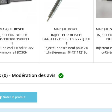
MARQUE:
BOSCH
MARQUE:
BOSCH
MARQUE:
NJECTEUR BOSCH
INJECTEUR BOSCH
INJECTE
45110188 1980H3
0445111219 05L130277Q 2.0
HD
TDI
1
1
eur diesel 1.6 hdi 110 cv
Injecteur bosch neuf pour 2.0
Injecteur 
ommon rail BOSCH
tdi références : 0445111219 ,
cvRéfé
nditionnéRéférences
05L130277Q , 05L 130 277 Q , 0
: 96749
tibles : 0445110188 ,
445 111 219 motorisation: 2.0 TDI
5WS40677 
110136 , 0986435090 ,
Audi , Volkswagen , Seat , Skoda
1980S0 
849480 , 9655045080 ,
Pièce d'origine Garantie 12 mois
1791017 
 (0) - Modération des avis
920.80A , 1609849380 ,
1709667 ,

CS , 1980E5 , 1980H3 ,
9F59-3A
2 , 96485754 , 96507606 ,
36001726 ,
8920 , 96550450 Pour
36001729 ,
sation Peugeot Citroen
Y65013H5

Noter le produit
DI , Ford 1.6 TDCi , Volvo
160851
6D , Mazda 1.6CD...