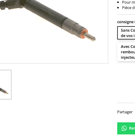
Pour mo
Pièce d
consigne 
Sans Co
de vos 
Avec Co
rembour
injecte
129,
Partager
Ren