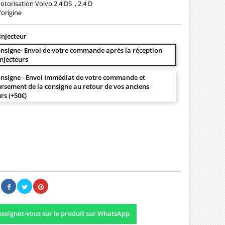
torisation Volvo 2.4 D5 , 2.4 D
'origine
injecteur
nsigne- Envoi de votre commande après la réception
injecteurs
nsigne - Envoi Immédiat de votre commande et
sement de la consigne au retour de vos anciens
urs (+50€)
00 €
Il n'y a pas encore d'avis.
seignez-vous sur le produit sur WhatsApp