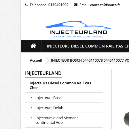
Téléphone:
0130491002
Email:
contact@fsauto.fr
M
((
C
Vo
((l
d'e
INJECTEURS DIESEL COMMON RAIL PAS C
Accueil
INJECTEUR BOSCH 0445110078 0445110077 V
INJECTEURLAND
Injecteurs Diesel Common Rail Pas
Cher
Injecteurs Bosch
Injecteurs Delphi
Injecteurs diesel Siemens
continental Vdo