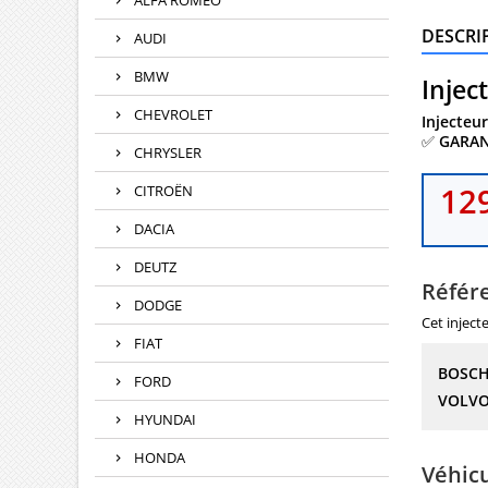
ALFA ROMEO
DESCRI
AUDI
BMW
Injec
CHEVROLET
Injecteu
✅
GARAN
CHRYSLER
129
CITROËN
DACIA
DEUTZ
Référ
DODGE
Cet inject
FIAT
BOSCH
FORD
VOLVO
HYUNDAI
HONDA
Véhic