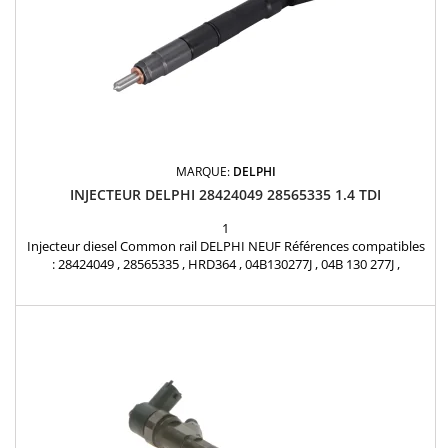
MARQUE:
DELPHI
INJECTEUR DELPHI 28424049 28565335 1.4 TDI
1
Injecteur diesel Common rail DELPHI NEUF Références compatibles
: 28424049 , 28565335 , HRD364 , 04B130277J , 04B 130 277J ,
04B130277N , 04B 130 277 N Pour motorisation Volkswagen Audi
Seat Skoda 1.4 TDI Pièce d'origine