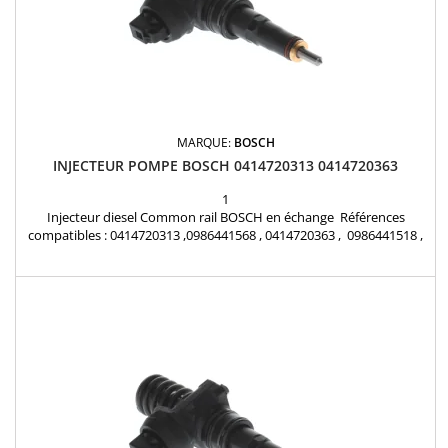
MARQUE:
BOSCH
INJECTEUR POMPE BOSCH 0414720313 0414720363
1
Injecteur diesel Common rail BOSCH en échange Références
compatibles : 0414720313 ,0986441568 , 0414720363 , 0986441518 ,
038130073BN , 038 130 073 BL , 038130073BL , 038130079TX Pour
motorisations Audi , Volkswagen , Seat , Skoda 1.9 TDI et 1.4 TDI
Pièce d'origine