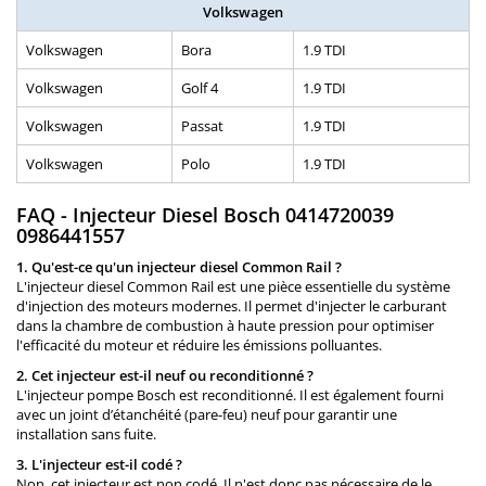
Volkswagen
Volkswagen
Bora
1.9 TDI
Volkswagen
Golf 4
1.9 TDI
Volkswagen
Passat
1.9 TDI
Volkswagen
Polo
1.9 TDI
FAQ - Injecteur Diesel Bosch 0414720039
0986441557
1. Qu'est-ce qu'un injecteur diesel Common Rail ?
L'injecteur diesel Common Rail est une pièce essentielle du système
d'injection des moteurs modernes. Il permet d'injecter le carburant
dans la chambre de combustion à haute pression pour optimiser
l'efficacité du moteur et réduire les émissions polluantes.
2. Cet injecteur est-il neuf ou reconditionné ?
L'injecteur pompe Bosch est reconditionné. Il est également fourni
avec un joint d’étanchéité (pare-feu) neuf pour garantir une
installation sans fuite.
3. L'injecteur est-il codé ?
Non, cet injecteur est non codé. Il n'est donc pas nécessaire de le