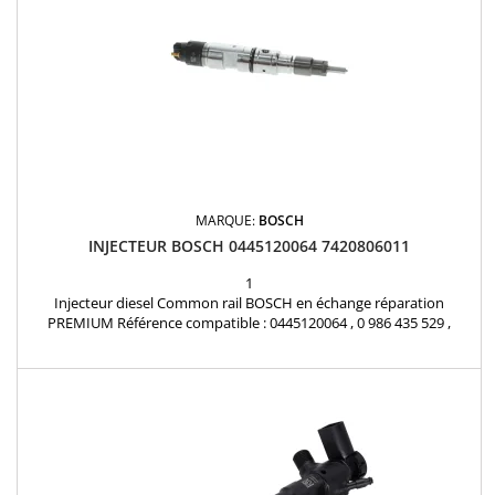
MARQUE:
BOSCH
INJECTEUR BOSCH 0445120064 7420806011
1
Injecteur diesel Common rail BOSCH en échange réparation
PREMIUM Référence compatible : 0445120064 , 0 986 435 529 ,
7420806011 , 7421006085 , 7421006086 , 4902255 , 4902825 , 74 20
806 011 , 74 21 006 085 , 74 21 006 086 Pour motorisation RENAULT
TRUCKS , VOLVO Pièce d'origine