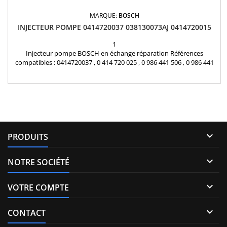
MARQUE:
BOSCH
INJECTEUR POMPE 0414720037 038130073AJ 0414720015
1
Injecteur pompe BOSCH en échange réparation Références
compatibles : 0414720037 , 0 414 720 025 , 0 986 441 506 , 0 986 441
556 , 0 414 720 037 , 0 414 720 015 , 0 414 720 087 , 0414720025 ,
0986441506 , 0986441556 , 0414720015 , 0414720087 , 038 130 073 P ,
038 130 073 AJ , 038 130 073 J , 038 130 079 CX , 038 130 079 C Pour
motorisation Audi Seat...

PRODUITS

NOTRE SOCIÉTÉ

VOTRE COMPTE

CONTACT