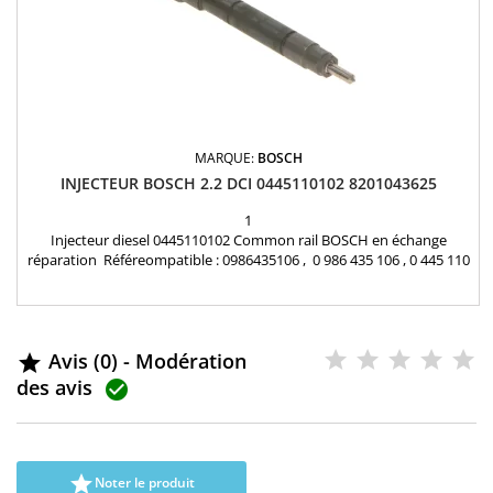
MARQUE:
BOSCH
INJECTEUR BOSCH 2.2 DCI 0445110102 8201043625
1
Injecteur diesel 0445110102 Common rail BOSCH en échange
réparation Référeompatible : 0986435106 , 0 986 435 106 , 0 445 110
102 , 4417362 , 93190330 , 8201043625 , 93169135 , 93190330 ,
8200112289 , 8200549058 , 8200936740 , 8201408758 , 7701473630 ,
93190330 , R1590073 , 7701477466 Pour motorisation Renault 2.2
dCi , Opel 2.2 DTI Garantie 12 mois...
Avis (0) - Modération

des avis


Noter le produit