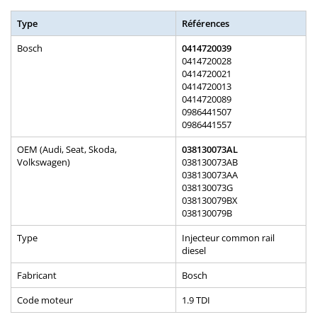
Type
Références
Bosch
0414720039
0414720028
0414720021
0414720013
0414720089
0986441507
0986441557
OEM (Audi, Seat, Skoda,
038130073AL
Volkswagen)
038130073AB
038130073AA
038130073G
038130079BX
038130079B
Type
Injecteur common rail
diesel
Fabricant
Bosch
Code moteur
1.9 TDI