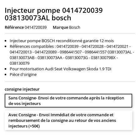
Injecteur pompe 0414720039
038130073AL bosch
Référence
0414720039
Marque
Bosch
Injecteur pompe BOSCH reconditionné garantie 12 mois
Références compatibles : 0414720039 - 0414720028 - 0414720021 -
0414720013 - 0414720089 - 0986441507 - 0986441557 038130073AL -
038130073AB - 038130073AA - 038130073G - 038130079BX -
038130079
Pour motorisation Audi Seat Volkswagen Skoda 1.9 TDi
Pièce d'origine
consigne injecteur
Sans Consigne- Envoi de votre commande après la réception
de vos injecteurs
Avec Consigne - Envoi Immédiat de votre commande et
remboursement de la consigne au retour de vos anciens
injecteurs (+50€)