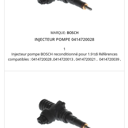
MARQUE:
BOSCH
INJECTEUR POMPE 0414720028
1
Injecteur pompe BOSCH reconditionné pour 1.9 tdi Références
compatibles : 0414720028 ,0414720013 , 0414720021 , 0414720039 ,
0414720089 , 0986441507 , 0986441557 , 038130073AA ,
038130073AB , 038130073AL , 038130073G , 038130079B ,
038130079BX Pour motorisations Audi , Volkswagen , Seat , Skoda
1.9 TDI Pièce d'origine Garantie 12 mois