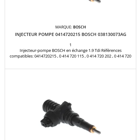
MARQUE:
BOSCH
INJECTEUR POMPE 0414720215 BOSCH 038130073AG
1
Injecteur-pompe BOSCH en échange 1.9 Tdi Références
compatibles: 0414720215 , 0 414 720 115 , 0 414 720 202 , 0 414 720
206 , 0 414 720 208 , 0 414 720 213 , 0 414 720 215 , 0 986 441 509 , 0
986 441 559 , 0414720265 , 0 414 720 265 , 0414720115 , 0414720202 ,
0414720206 , 0414720208 , 0414720213 , 0986441509 , 0986441559
Pour motorisations Audi ,...