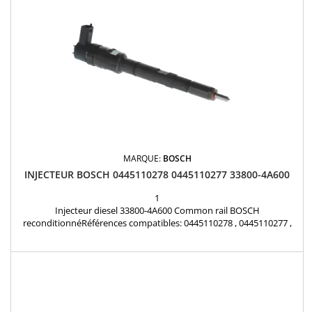
MARQUE:
BOSCH
INJECTEUR BOSCH 0445110278 0445110277 33800-4A600
1
Injecteur diesel 33800-4A600 Common rail BOSCH
reconditionnéRéférences compatibles: 0445110278 , 0445110277 ,
33800-4a600 , 338004a600 , 0986435181 Pour motorisation Hyundai
2.5CRDi pièce d'origine Garantie 12 mois