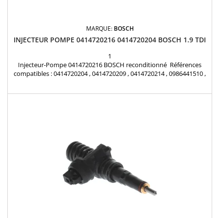
MARQUE:
BOSCH
INJECTEUR POMPE 0414720216 0414720204 BOSCH 1.9 TDI
1
Injecteur-Pompe 0414720216 BOSCH reconditionné Références
compatibles : 0414720204 , 0414720209 , 0414720214 , 0986441510 ,
0414720201 , 0414720216 , 0414720231 , 0414720266 , 038130073BA ,
038130073Q , 038130079SX , 038130079FX , 038130073AR ,
038130073BE , 038130073AN , 1431650 , 1253765 , 3M219A543AA
Pour Audi Seat Skoda Ford VW TDi Pièce d'origine