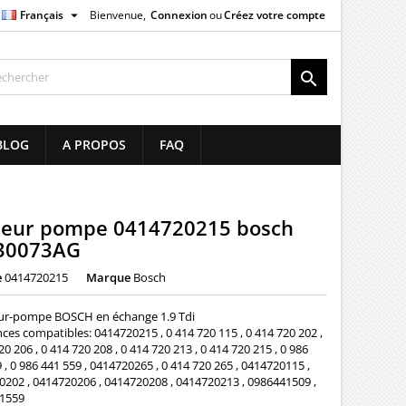

Français
Bienvenue,
Connexion
ou
Créez votre compte
×
×
×

list
BLOG
A PROPOS
FAQ
)
)
cteur pompe 0414720215 bosch
30073AG
e
0414720215
Marque
Bosch
eur-pompe BOSCH en échange 1.9 Tdi
ces compatibles: 0414720215 , 0 414 720 115 , 0 414 720 202 ,
20 206 , 0 414 720 208 , 0 414 720 213 , 0 414 720 215 , 0 986
 , 0 986 441 559 , 0414720265 , 0 414 720 265 , 0414720115 ,
202 , 0414720206 , 0414720208 , 0414720213 , 0986441509 ,
1559