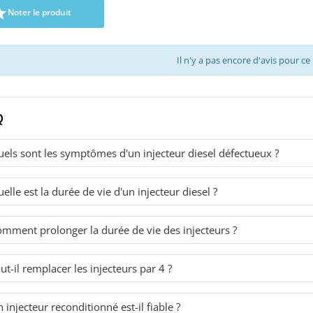
at Volkswagen Skoda 1.9
038130073AN , 1431650 , 1253765
motorisati

Noter le produit
Di Pièce d'origine
, 3M219A543AA Pour Audi Seat
, Seat 
Skoda Ford VW TDi Pièce
d'origi
d'origine
Il n'y a pas encore d'avis pour ce
Q
els sont les symptômes d'un injecteur diesel défectueux ?
elle est la durée de vie d'un injecteur diesel ?
mment prolonger la durée de vie des injecteurs ?
ut-il remplacer les injecteurs par 4 ?
 injecteur reconditionné est-il fiable ?