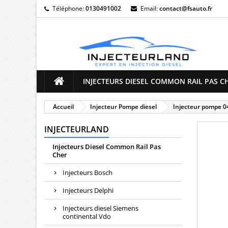
Téléphone:
0130491002
Email:
contact@fsauto.fr
M
((
C
Vo
((l
d'e
INJECTEURS DIESEL COMMON RAIL PAS C
Accueil
Injecteur Pompe diesel
Injecteur pompe 
INJECTEURLAND
Injecteurs Diesel Common Rail Pas
Cher
Injecteurs Bosch
Injecteurs Delphi
Injecteurs diesel Siemens
continental Vdo