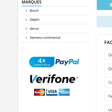
Audi Se
MARQUES
T
Bosch
Delphi
denso
Siemens-continental
FA
Qu
Qu
Co
Fa
Un