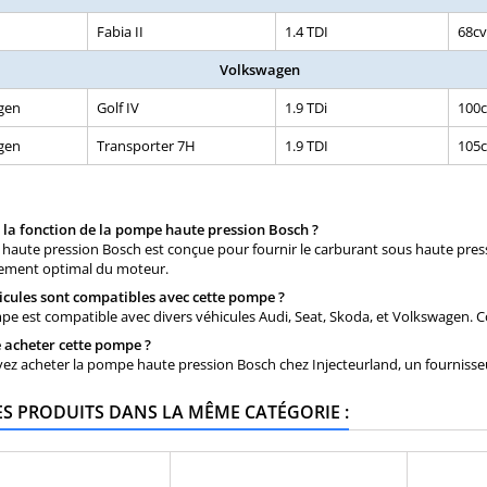
Fabia II
1.4 TDI
68cv
Volkswagen
gen
Golf IV
1.9 TDi
100
gen
Transporter 7H
1.9 TDI
105
t la fonction de la pompe haute pression Bosch ?
aute pression Bosch est conçue pour fournir le carburant sous haute pressi
ement optimal du moteur.
icules sont compatibles avec cette pompe ?
e est compatible avec divers véhicules Audi, Seat, Skoda, et Volkswagen. Con
e acheter cette pompe ?
z acheter la pompe haute pression Bosch chez Injecteurland, un fournisseur
ES PRODUITS DANS LA MÊME CATÉGORIE :