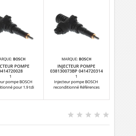
ARQUE:
BOSCH
MARQUE:
BOSCH
ECTEUR POMPE
INJECTEUR POMPE
0414720028
038130073BP 0414720314
BOSCH
1
1
teur pompe BOSCH
Injecteur pompe BOSCH
tionné pour 1.9 tdi
reconditionné Références
nces compatibles :
compatibles : 038130073BP ,
0028 ,0414720013 ,
0414720314 , 0414720308 ,
021 , 0414720039 ,
0414720364 , 0414720304 ,
0089 , 0986441507 ,
0986441577 , 0986441527 ,
557 , 038130073AA ,
038130073BM , 038130080X Pour
3AB , 038130073AL ,
motorisation 1.9 TDi et 1.4 TDi
73G , 038130079B ,
Pièce d'origine
130079BX Pour