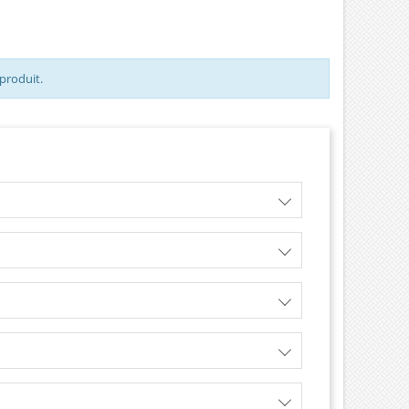
ons Audi , Volkswagen
, Skoda 1.9 TDI Pièce
ne Garantie 12 mois
 produit.