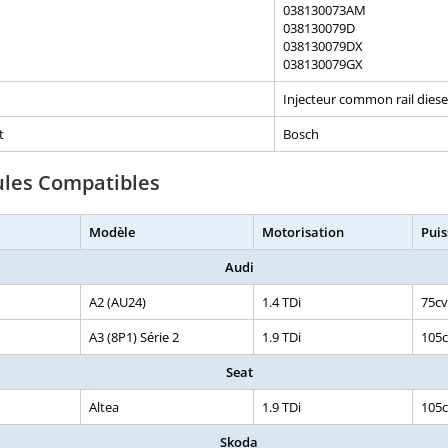
038130073AM
038130079D
038130079DX
038130079GX
Injecteur common rail diese
t
Bosch
ules Compatibles
Modèle
Motorisation
Pui
Audi
A2 (AU24)
1.4 TDi
75cv
A3 (8P1) Série 2
1.9 TDi
105
Seat
Altea
1.9 TDi
105
Skoda