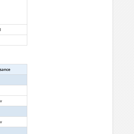
l
ssance
cv
cv