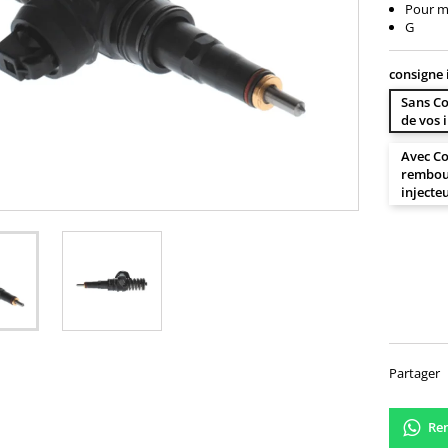
Pour mo
G
consigne 
Sans Co
de vos 
Avec Co
rembour
injecte
230,
Partager
Ren