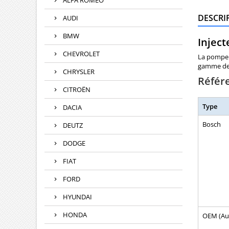
ALFA ROMEO
DESCRI
AUDI
BMW
Inject
CHEVROLET
La pompe 
gamme de v
CHRYSLER
Référ
CITROËN
Type
DACIA
Bosch
DEUTZ
DODGE
FIAT
FORD
HYUNDAI
HONDA
OEM (Aud