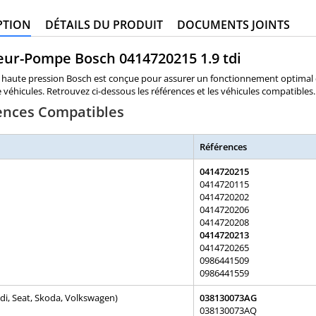
PTION
DÉTAILS DU PRODUIT
DOCUMENTS JOINTS
eur-Pompe Bosch 0414720215 1.9 tdi
haute pression Bosch est conçue pour assurer un fonctionnement optimal de
éhicules. Retrouvez ci-dessous les références et les véhicules compatibles.
ences Compatibles
Références
0414720215
0414720115
0414720202
0414720206
0414720208
0414720213
0414720265
0986441509
0986441559
i, Seat, Skoda, Volkswagen)
038130073AG
038130073AQ