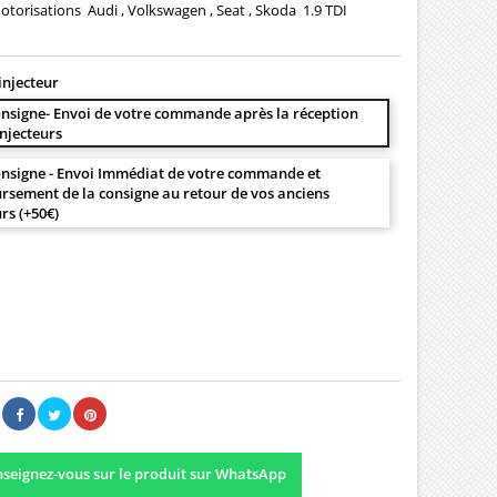
torisations Audi , Volkswagen , Seat , Skoda 1.9 TDI
injecteur
nsigne- Envoi de votre commande après la réception
injecteurs
nsigne - Envoi Immédiat de votre commande et
sement de la consigne au retour de vos anciens
urs (+50€)
00 €
Il n'y a pas encore d'avis.
seignez-vous sur le produit sur WhatsApp