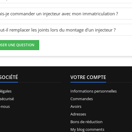
is-je commander un injecteur avec mon immatriculation ?
ut-il remplacer les joints lors du montage d'un injecteur ?
OSER UNE QUESTION
SOCIÉTÉ
VOTRE COMPTE
légales
Informations personnelles
sécurisé
Commandes
-nous
Avoirs
Adresses
Bons de réduction
My blog comments