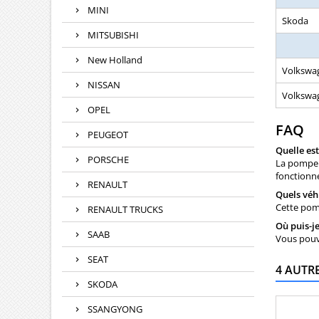
MINI
Skoda
MITSUBISHI
New Holland
Volkswa
NISSAN
Volkswa
OPEL
FAQ
PEUGEOT
Quelle es
PORSCHE
La pompe h
fonctionn
RENAULT
Quels véh
Cette pomp
RENAULT TRUCKS
Où puis-j
SAAB
Vous pouve
SEAT
4 AUTR
SKODA
SSANGYONG