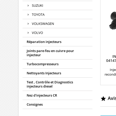
SUZUKI
TOYOTA
VOLKSWAGEN
VOLVO
Réparation injecteurs
Joints pare-feu en cuivre pour
injecteur
I
0414
Turbocompresseurs
Inj
Nettoyants Injecteurs
recondi
Réfé
Test , Contrôle et Diagnostics
0414
injecteurs diesel
0414
0414
Nez d'injecteurs CR
Avis
0986

038130
Consignes
03813
038130