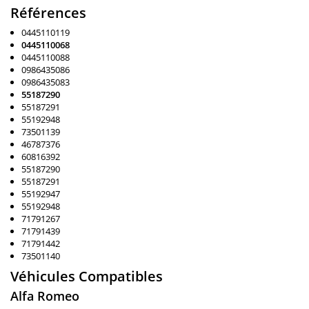
Références
0445110119
0445110068
0445110088
0986435086
0986435083
55187290
55187291
55192948
73501139
46787376
60816392
55187290
55187291
55192947
55192948
71791267
71791439
71791442
73501140
Véhicules Compatibles
Alfa Romeo