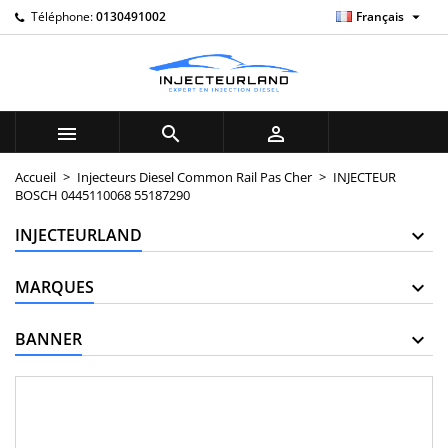

Téléphone:
0130491002
Français
×
×
×
My wishlists
((title))
Connexion
Vous devez être connecté pour ajouter des produits à
((label))
votre liste d'envies.
add_circle_outline
Create new list



((cancelText))
((loginText))
Accueil
Injecteurs Diesel Common Rail Pas Cher
INJECTEUR
BOSCH 0445110068 55187290
((cancelText))
((createText))
INJECTEURLAND
MARQUES
BANNER