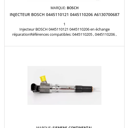
MARQUE:
BOSCH
INJECTEUR BOSCH 0445110121 0445110206 A6130700687
1
Injecteur BOSCH 0445110121 0445110206 en échange
réparationRéférences compatibles: 0445110205 , 0445110206 ,
0445110120 , A6130700987 , 6130700987 , 0986435067 , 0986435068 ,
0986435051 , 0986435052 Pour motorisation Mercedes 2.0 cdi , 2.2
cdi , 2.7 cdi Pièce d’origine
MARQUE:
SIEMENS-CONTINENTAL