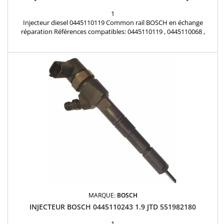
1
Injecteur diesel 0445110119 Common rail BOSCH en échange
réparation Références compatibles: 0445110119 , 0445110068 ,
0445110088 , 0986435086 , 0986435083 Pour motorisation Fiat , Alfa
Roméo , Lancia 1.9JTD , 1.9d Multijet , 2.4JTD Pièce d'origine
MARQUE:
BOSCH
INJECTEUR BOSCH 0445110243 1.9 JTD 551982180
1