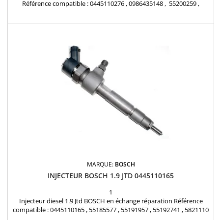
Référence compatible : 0445110276 , 0986435148 , 55200259 ,
55221017 , 71792997 , 71794167 , 1571079J50000 , 15710-79J50 ,
93190429 , 95517503 Pour motorisation Fiat Alfa Roméo 1.9JTD ,
1.9D Multijet , Opel 1.9 CDTI , Suzuki 1.9 DDiS Pièce d'origine
MARQUE:
BOSCH
INJECTEUR BOSCH 1.9 JTD 0445110165
1
Injecteur diesel 1.9 Jtd BOSCH en échange réparation Référence
compatible : 0445110165 , 55185577 , 55191957 , 55192741 , 5821110
, 93178684 , 93186428 Pour motorisation Opel 1.9 CDTI et SAAB 1.9