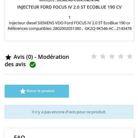
INJECTEUR FORD FOCUS IV 2.0 ST ECOBLUE 190 CV
1
Injecteur diesel SIEMENS VDO Ford FOCUS IV 2.0 ST EcoBlue 190 cv
Références compatibles: 2802002051380 , GK2Q-9K546-AC , 2143478
, A2C9303500080 , GK2Q-9K546-AB , 2143478 , GK2Q9K546AB ,
GK2Q9K546AC , 2143478 , GK2Q 9K546 AB , GK2Q 9K546 AC , JB3Q-
9K546-AA, JB3Q-9K546-AB Pour motorisation Ford 2.0 TDCi Pièce
d'origine
Avis (0) - Modération

des avis


Noter le produit
Il n'y a pas encore d'avis pour ce produit.
FAQ