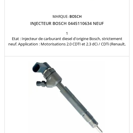
MARQUE:
BOSCH
INJECTEUR BOSCH 0445110634 NEUF
1
Etat : Injecteur de carburant diesel d'origine Bosch, strictement
neuf. Application : Motorisations 2.0 CDTI et 2.3 dCi / CDTi (Renault,
Opel). Garantie : 12 mois References principales : 0445110634,
0445110375, 166005070R, 93168212. Logistique : Emballage
individuel scellé d'origine, expédition rapide.DISPONIBLE AUSSI EN
RECONDITIONNE