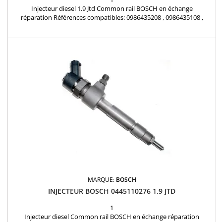
Injecteur diesel 1.9 Jtd Common rail BOSCH en échange
réparation Références compatibles: 0986435208 , 0986435108 ,
551982180 , 55196295 , 55198218 , 55221020 , 93169123 , 71792979,
71794089 , R1590067 Pour motorisation Fiat 1.9JTD , Alfa Roméo
1.9JTDM , Lancia 1.9D Multijet , Opel 1.9CDTI , SAAB 1.9TiD Pièce
d'origine
MARQUE:
BOSCH
INJECTEUR BOSCH 0445110276 1.9 JTD
1
Injecteur diesel Common rail BOSCH en échange réparation