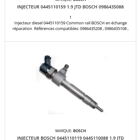
INJECTEUR 0445110159 1.9 JTD BOSCH 0986435088
1
Injecteur diesel 0445110159 Common rail BOSCH en échange
réparation Références compatibles: 0986435208 , 0986435108 ,
551982180 , 55196295 , 55198218 , 55221020 , 93169123 , 71792979,
71794089 , R1590067 Pour motorisation Fiat 1.9JTD , Alfa Roméo
1.9JTDM , Lancia 1.9D Multijet , Opel 1.9CDTI , SAAB 1.9TiD Pièce
d'origine
MARQUE:
BOSCH
INJECTEUR BOSCH 0445110119 0445110088 1.9 JTD