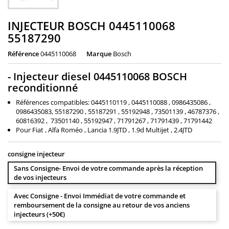
INJECTEUR BOSCH 0445110068
55187290
Référence
0445110068
Marque
Bosch
- Injecteur diesel 0445110068 BOSCH
reconditionné
Références compatibles: 0445110119 , 0445110088 , 0986435086 ,
0986435083, 55187290 , 55187291 , 55192948 , 73501139 , 46787376 ,
60816392 , 73501140 , 55192947 , 71791267 , 71791439 , 71791442
Pour Fiat , Alfa Roméo , Lancia 1.9JTD , 1.9d Multijet , 2.4JTD
consigne injecteur
Sans Consigne- Envoi de votre commande après la réception
de vos injecteurs
Avec Consigne - Envoi Immédiat de votre commande et
remboursement de la consigne au retour de vos anciens
injecteurs (+50€)