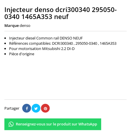
Injecteur denso dcri300340 295050-
0340 1465A353 neuf
Marque
denso
Injecteur diesel Common rail DENSO NEUF
Références compatibles: DCRI300340 , 295050-0340 , 1465A353
Pour motorisation Mitsubishi 2.2 DI-D
Pièce d'origine
465,00 €
Il n'y a pas encore d'avis.
Partager
Renseignez-vous sur le produit sur WhatsApp