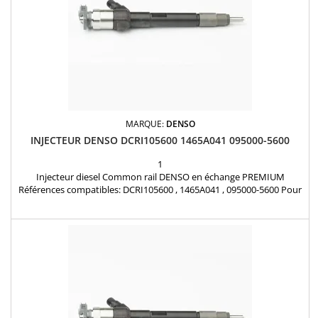
MARQUE:
DENSO
INJECTEUR DENSO DCRI105600 1465A041 095000-5600
1
Injecteur diesel Common rail DENSO en échange PREMIUM
Références compatibles: DCRI105600 , 1465A041 , 095000-5600 Pour
motorisation MITSUBISHI L200 2.5 DI-D Pièce d'origine garantie 12
mois