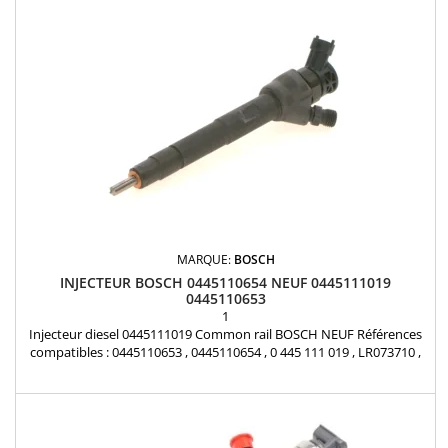
MARQUE:
BOSCH
INJECTEUR BOSCH 0445110654 NEUF 0445111019
0445110653
1
Injecteur diesel 0445111019 Common rail BOSCH NEUF Références
compatibles : 0445110653 , 0445110654 , 0 445 111 019 , LR073710 ,
G4D3 9K546 AA , G4D3-9K546-AA , G4D39K546AA , AJ8 13375 ,
02AJ813375 Pour motorisation Land Rover 2.0D et Jaguar 2.0D Pièce
d'origine