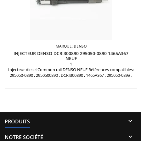
MARQUE:
DENSO
INJECTEUR DENSO DCRI300890 295050-0890 1465A367
NEUF
1
Injecteur diesel Common rail DENSO NEUF Références compatibles:
295050-0890 , 2950500890 , DCRI300890 , 1465A367 , 295050-089# ,
295050089# Pour motorisation Mitsubishi 2.5 D Pièce d'origine

PRODUITS

NOTRE SOCIÉTÉ