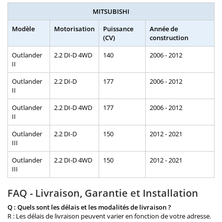
MITSUBISHI
Modèle
Motorisation
Puissance
Année de
(CV)
construction
Outlander
2.2 DI-D 4WD
140
2006 - 2012
II
Outlander
2.2 DI-D
177
2006 - 2012
II
Outlander
2.2 DI-D 4WD
177
2006 - 2012
II
Outlander
2.2 DI-D
150
2012 - 2021
III
Outlander
2.2 DI-D 4WD
150
2012 - 2021
III
FAQ - Livraison, Garantie et Installation
Q : Quels sont les délais et les modalités de livraison ?
R : Les délais de livraison peuvent varier en fonction de votre adresse.