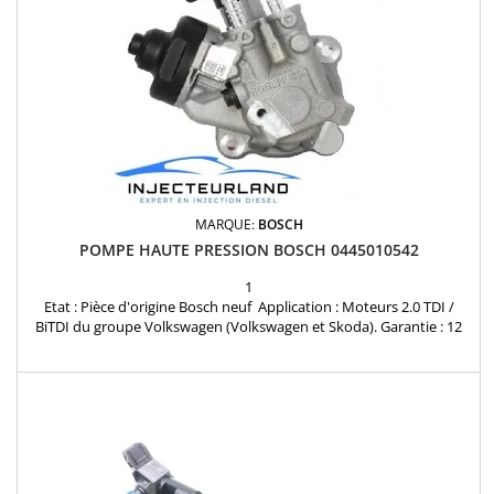
MARQUE:
BOSCH
POMPE HAUTE PRESSION BOSCH 0445010542
1
Etat : Pièce d'origine Bosch neuf Application : Moteurs 2.0 TDI /
BiTDI du groupe Volkswagen (Volkswagen et Skoda). Garantie : 12
mois. References principales : 0445010542, 03L130755J, 03L130755R,
0986437433. Disponible immédiatement, livraison sécurisée.