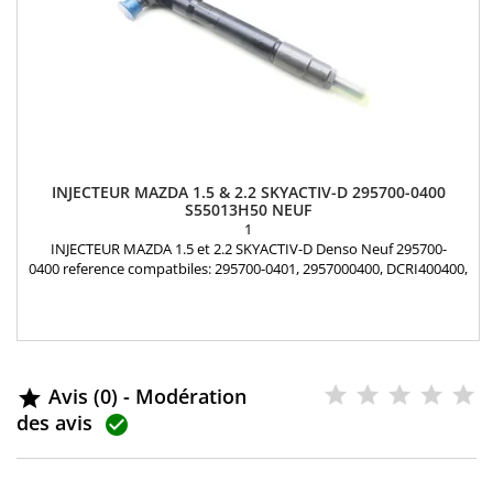
INJECTEUR MAZDA 1.5 & 2.2 SKYACTIV-D 295700-0400
S55013H50 NEUF
1
INJECTEUR MAZDA 1.5 et 2.2 SKYACTIV-D Denso Neuf 295700-
0400 reference compatbiles: 295700-0401, 2957000400, DCRI400400,
S55013H50, S560-13H50, S56013-H50A motorisation: 1.5 , 2.2
Skyactiv-d Pièce d'origine Garantie 12 mois
Avis (0) - Modération

des avis
