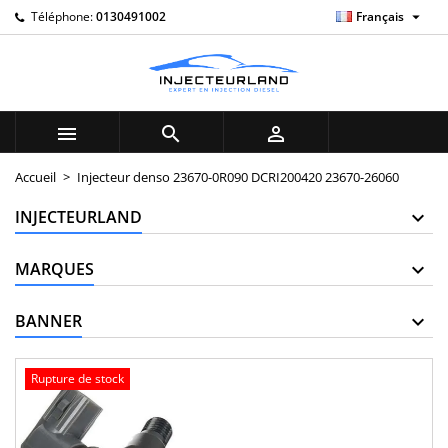

Téléphone:
0130491002
Français
×
×
×
My wishlists
((title))
Connexion
Vous devez être connecté pour ajouter des produits à
((label))
votre liste d'envies.
add_circle_outline
Create new list



((cancelText))
((loginText))
Accueil
Injecteur denso 23670-0R090 DCRI200420 23670-26060
((cancelText))
((createText))
INJECTEURLAND
MARQUES
BANNER
Rupture de stock