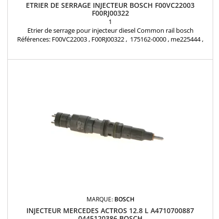
ETRIER DE SERRAGE INJECTEUR BOSCH F00VC22003
F00RJ00322
1
Etrier de serrage pour injecteur diesel Common rail bosch
Références: F00VC22003 , F00RJ00322 , 175162-0000 , me225444 ,
7701206568 Bosch origine
MARQUE:
BOSCH
INJECTEUR MERCEDES ACTROS 12.8 L A4710700887
0445120386 BOSCH