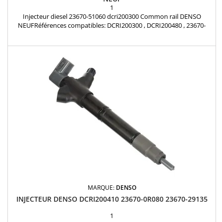
1
Injecteur diesel 23670-51060 dcri200300 Common rail DENSO
NEUFRéférences compatibles: DCRI200300 , DCRI200480 , 23670-
51060 , 23670-59045 , 2367051060 , 2367059045 Pour motorisation
Toyota 4.5 D-4D Pièce d'origine
MARQUE:
DENSO
INJECTEUR DENSO DCRI200410 23670-0R080 23670-29135
1