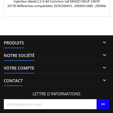
Injecteur diesel 2.2 d-4d Common rail DENSO NEUF 23670-
29135 Références compatibles: DCRI200410 , 295900-0380 , 295900-
0070 , 295900-0350 , 295900-0410 , 295900-0040 , 295900-0160 ,
23670-0R080 , 23670-29136 , 23670-0R081 Pour motorisation Toyota
2.2 D-4D Pièce d'origine

PRODUITS

NOTRE SOCIÉTÉ

VOTRE COMPTE

CONTACT
LETTRE D'INFORMATIONS