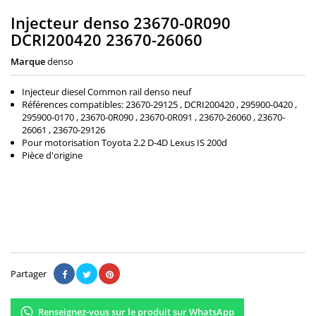
Injecteur denso 23670-0R090
DCRI200420 23670-26060
Marque
denso
Injecteur diesel Common rail denso neuf
Références compatibles: 23670-29125 , DCRI200420 , 295900-0420 ,
295900-0170 , 23670-0R090 , 23670-0R091 , 23670-26060 , 23670-
26061 , 23670-29126
Pour motorisation Toyota 2.2 D-4D Lexus IS 200d
Pièce d'origine
470,00 €
Il n'y a pas encore d'avis.
Partager
Renseignez-vous sur le produit sur WhatsApp