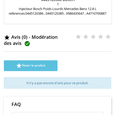
1
Injecteur Bosch Poids Lourds Mercedes Benz 12.8 L
references:0445120386 , 0445120385 , 0986435647 , A4710700887
Motorisation: Mercedes Benz Actros Antos Arocs 12.8 L Pièce
d'origine Garantie 12 mois
Avis (0) - Modération

des avis


Noter le produit
Il n'y a pas encore d'avis pour ce produit.
FAQ