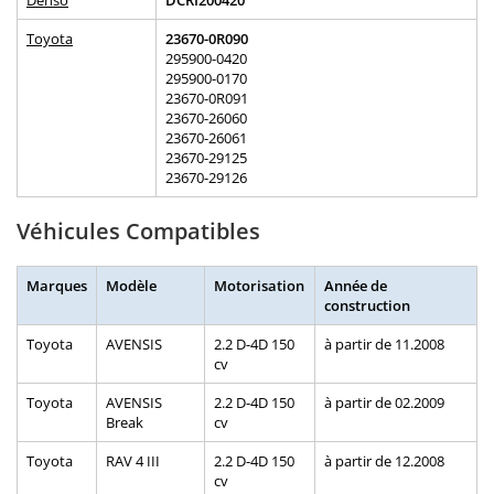
Denso
DCRI200420
Toyota
23670-0R090
295900-0420
295900-0170
23670-0R091
23670-26060
23670-26061
23670-29125
23670-29126
Véhicules Compatibles
Marques
Modèle
Motorisation
Année de
construction
Toyota
AVENSIS
2.2 D-4D 150
à partir de 11.2008
cv
Toyota
AVENSIS
2.2 D-4D 150
à partir de 02.2009
Break
cv
Toyota
RAV 4 III
2.2 D-4D 150
à partir de 12.2008
cv