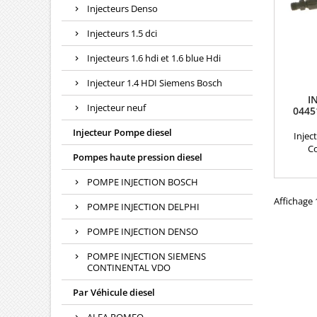
Injecteurs Denso
Injecteurs 1.5 dci
Injecteurs 1.6 hdi et 1.6 blue Hdi
Injecteur 1.4 HDI Siemens Bosch
I
Injecteur neuf
0445
Injecteur Pompe diesel
Injec
C
Pompes haute pression diesel
reco
compa
POMPE INJECTION BOSCH
0445
, 30756
Affichage 1
POMPE INJECTION DELPHI
86026
8658351
POMPE INJECTION DENSO
motorisa
POMPE INJECTION SIEMENS
CONTINENTAL VDO
Par Véhicule diesel