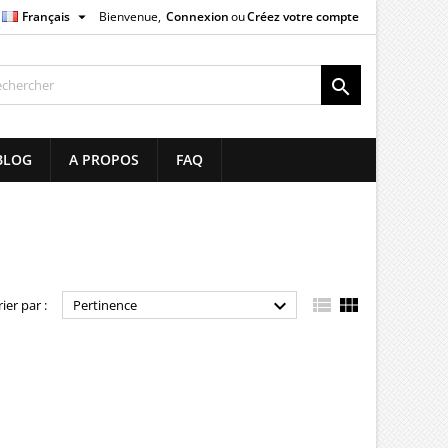

Français
Bienvenue,
Connexion
ou
Créez votre compte
×
×
×
×

list
BLOG
A PROPOS
FAQ
)
)
)



rier par :
Pertinence