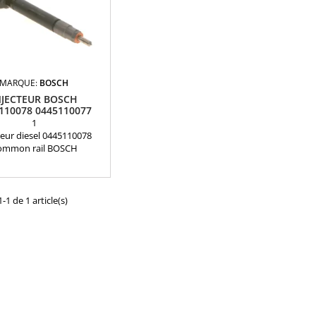
MARQUE:
BOSCH
NJECTEUR BOSCH
110078 0445110077
VOLVO
1
teur diesel 0445110078
ommon rail BOSCH
nditionnéRéférences
tibles : 0445110078 ,
110077 , 0986435120
063, 30777314, 31303259,
-1 de 1 article(s)
69, 8627319, 8658350,
, 8658352, 8658353 Pour
tion Volvo 2.4 D5 , 2.4 D
Pièce d'origine