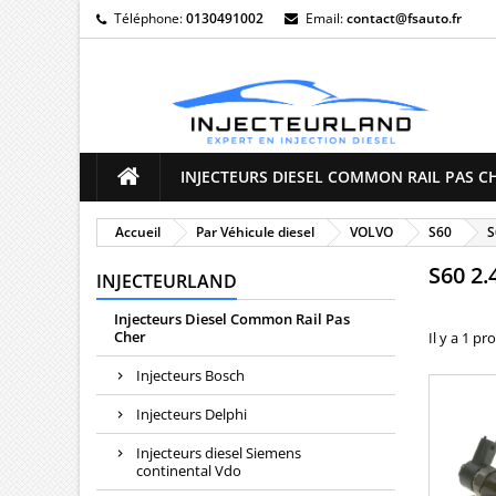
Téléphone:
0130491002
Email:
contact@fsauto.fr
M
(
((
C
((
Vo
((l
d'e
INJECTEURS DIESEL COMMON RAIL PAS C
Accueil
Par Véhicule diesel
VOLVO
S60
S
S60 2.
INJECTEURLAND
Injecteurs Diesel Common Rail Pas
Cher
Il y a 1 pr
Injecteurs Bosch
Injecteurs Delphi
Injecteurs diesel Siemens
continental Vdo