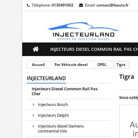
Téléphone:
0130491002
Email:
contact@fsauto.fr
M
(
((
C
((
Vo
((l
d'e
INJECTEURS DIESEL COMMON RAIL PAS C
Accueil
Par Véhicule diesel
OPEL
Tigra
Tigra
INJECTEURLAND
Injecteurs Diesel Common Rail Pas
Cher
Sous-caté
Injecteurs Bosch
Injecteurs Delphi
Injecteurs diesel Siemens
continental Vdo