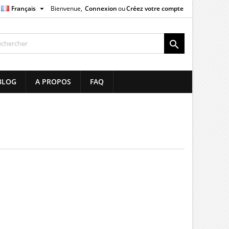

Français
Bienvenue,
Connexion
ou
Créez votre compte
×
×
×
×

list
BLOG
A PROPOS
FAQ
)
)
)