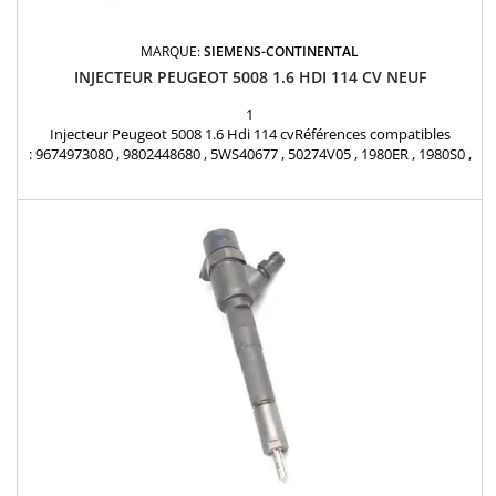
MARQUE:
SIEMENS-CONTINENTAL
INJECTEUR PEUGEOT 5008 1.6 HDI 114 CV NEUF
1
Injecteur Peugeot 5008 1.6 Hdi 114 cvRéférences compatibles
: 9674973080 , 9802448680 , 5WS40677 , 50274V05 , 1980ER , 1980S0 ,
1980R9 , 1980ET , 1791017 , 1812616 , 1685796 , 1709667 ,
AV6Q9F593AA , AV6Q-9F59-3AA , AV6Q-9F59-3AB , 36001726 ,
36001727 , 36001728 , 36001729 , 31303994 , 31366585 , Y65013H50A
, Y650-13H-50A , 1608518380Pour PSA 1.6...