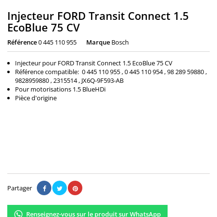
Injecteur FORD Transit Connect 1.5
EcoBlue 75 CV
Référence
0 445 110 955
Marque
Bosch
Injecteur pour FORD Transit Connect 1.5 EcoBlue 75 CV
Référence compatible: 0 445 110 955 , 0 445 110 954 , 98 289 59880 ,
9828959880 , 2315514 , JX6Q-9F593-AB
Pour motorisations 1.5 BlueHDi
Pièce d'origine
230,00 €
Il n'y a pas encore d'avis.
Partager
Renseignez-vous sur le produit sur WhatsApp