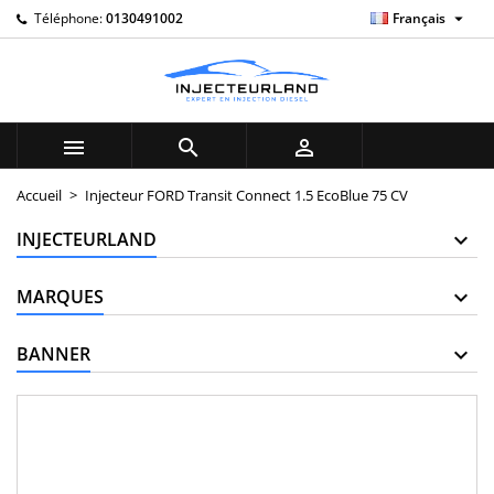

Téléphone:
0130491002
Français
×
×
×
My wishlists
((title))
Connexion
Vous devez être connecté pour ajouter des produits à
((label))
votre liste d'envies.
add_circle_outline
Create new list



((cancelText))
((loginText))
Accueil
Injecteur FORD Transit Connect 1.5 EcoBlue 75 CV
((cancelText))
((createText))
INJECTEURLAND
MARQUES
BANNER