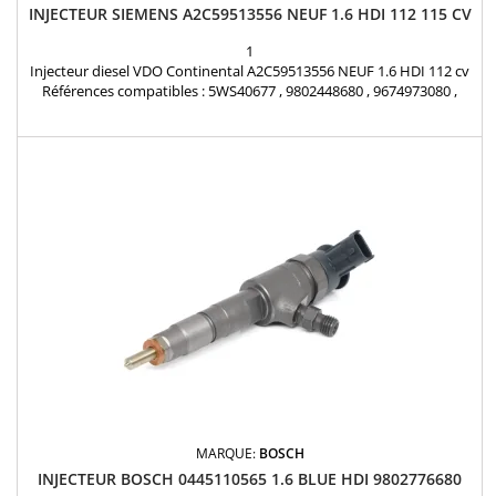
INJECTEUR SIEMENS A2C59513556 NEUF 1.6 HDI 112 115 CV
1
Injecteur diesel VDO Continental A2C59513556 NEUF 1.6 HDI 112 cv
Références compatibles : 5WS40677 , 9802448680 , 9674973080 ,
1980ER , 1980S0 , 1980R9 , 1980ET , 1791017 , 1812616 , 1685796 ,
1709667 , AV6Q9F593AA , AV6Q-9F59-3AA , AV6Q-9F59-3AB ,
36001726 , 36001727 , 36001728 , 36001729 , 31303994 , 31366585 ,
Y65013H50A , Y650-13H-50A , 1608518380...
MARQUE:
BOSCH
INJECTEUR BOSCH 0445110565 1.6 BLUE HDI 9802776680