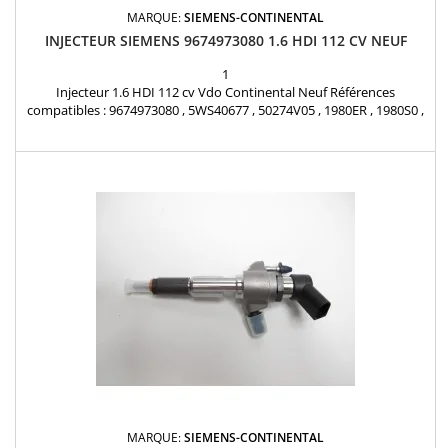
MARQUE:
SIEMENS-CONTINENTAL
INJECTEUR SIEMENS 9674973080 1.6 HDI 112 CV NEUF
1
Injecteur 1.6 HDI 112 cv Vdo Continental Neuf Références
compatibles : 9674973080 , 5WS40677 , 50274V05 , 1980ER , 1980S0 ,
1980R9 , 1980ET , 1791017 , 1812616 , 1685796 , 1709667 ,
AV6Q9F593AA , AV6Q-9F59-3AA , AV6Q-9F59-3AB , 36001726 ,
36001727 , 36001728 , 36001729 , 31303994 , 31366585 , Y65013H50A
, Y650-13H-50A , 1608518380 Pour PSA 1.6 HDI , 1.6...
MARQUE:
SIEMENS-CONTINENTAL