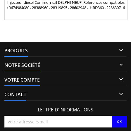
Injecteur diesel Common rail DELPHI NEUF Références compatibles
: 9674984080 , 28388960 , 28319895 , 28602948 , HRD360 , 228630716
, DS7Q 9F593 BA , 1870361 , DS7Q-9F593-BA Pour motorisation
Peugeot Citroen PSA 2.0 HDi et Ford 2.0 TDCi Pièce d'origine

PRODUITS

NOTRE SOCIÉTÉ

VOTRE COMPTE

CONTACT
LETTRE D'INFORMATIONS