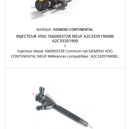
MARQUE:
SIEMENS-CONTINENTAL
INJECTEUR VDO 166000372R NEUF A2C3335190080
A2C33351900
1
Injecteur diesel 166000372R Common rail SIEMENS VDO
CONTINENTAL NEUF Références compatibles : A2C3335190080 ,
A2C33351900 , 166092452R , 166097675R , 166000372R , 166093282R
, 166007840R , 1660000Q2K, 1660000Q2F, 1660000Q2H , 95523536 ,
95519033 , 95523532 , 44 23 649 Pour motorisation Renault Nissan
2.3L dCi et Opel 2.3 CDTi Pièce d'origine