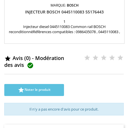
MARQUE:
BOSCH
INJECTEUR BOSCH 0445110083 55176443
1
Injecteur diesel 0445110083 Common rail BOSCH
reconditionnéRéférences compatibles : 0986435078 , 0445110083 ,
55176443 , 55184536 , 55192096 , 55192495 , 71791255 , 71794071 ,
93169113 , 93177373 , 93183910 , 1571084E60000 , 15710-84E60 ,
R1590077 Pour motorisation Opel 1.3CDTi , Fiat 1.3JTD , Lancia 1.3D
Multijet , Suzuki 1.3DDiS Pièce d'origine
Avis (0) - Modération

des avis


Noter le produit
Il n'y a pas encore d'avis pour ce produit.