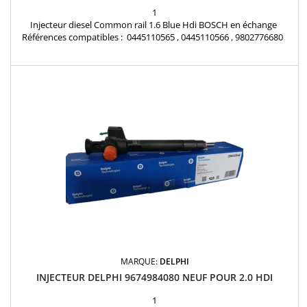
1
Injecteur diesel Common rail 1.6 Blue Hdi BOSCH en échange
Références compatibles : 0445110565 , 0445110566 , 9802776680
Pour motorisation Peugeot Citroen PSA 1.6 HDI Pièce d’origine
MARQUE:
DELPHI
INJECTEUR DELPHI 9674984080 NEUF POUR 2.0 HDI
1