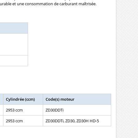
é durable et une consommation de carburant maîtrisée.
Cylindrée (ccm)
Code(s) moteur
2953 ccm
ZD30DDTi
2953 ccm
ZD30DDTi, ZD30, ZD30H HD-5