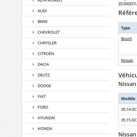
ALFA ROMEO
ZD30DDTi. 
AUDI
Référ
BMW
Type
CHEVROLET
Bosch
CHRYSLER
CITROËN
Nissan
DACIA
Véhic
DEUTZ
Nissan
DODGE
FIAT
Modèle
FORD
35.14 DC
HYUNDAI
35.15 DC
HONDA
Nissan