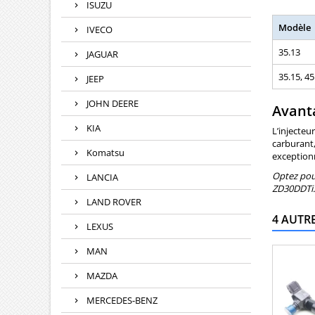
ISUZU
Modèle
IVECO
35.13
JAGUAR
35.15, 45
JEEP
JOHN DEERE
Avanta
KIA
L’injecteu
carburant,
Komatsu
exceptionn
Optez pou
LANCIA
ZD30DDTi.
LAND ROVER
4 AUTR
LEXUS
MAN
MAZDA
MERCEDES-BENZ