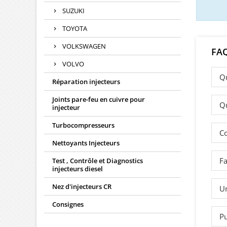
SUZUKI
TOYOTA
VOLKSWAGEN
FA
VOLVO
Qu
Réparation injecteurs
Joints pare-feu en cuivre pour
Qu
injecteur
Turbocompresseurs
Co
Nettoyants Injecteurs
Fa
Test , Contrôle et Diagnostics
injecteurs diesel
Nez d'injecteurs CR
Un
Consignes
Pu