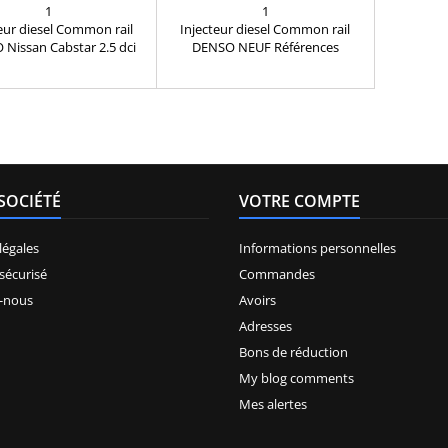
NISSAN 2.5 DCI
295050-0900 NEUF
1
1
eur diesel Common rail
Injecteur diesel Common rail
Nissan Cabstar 2.5 dci
DENSO NEUF Références
érences compatibles:
compatibles: DCRI300900 ,
06240 , 16600-MB40A ,
295050-0900 , 2950500900 ,
MB40# , 16600-MB40B ,
16600-LC10A , 16600LC10A ,
MB40D , 16600-MB40E ,
16600-LC10B , 16600LC10B Pour
0-624# , 095000-6241 ,
motorisation NISSAN 2.5 dCi
0-6240 , 16600-VM00A ,
Pièce d'origine Garantie 12 mois
VM00B , 16600-VM00C ,
MB40A , 16600MB40B ,
SOCIÉTÉ
VOTRE COMPTE
0684 Pour motorisation
 2.5 dCi Pièce d'origine
garantie 12 mois
légales
Informations personnelles
sécurisé
Commandes
-nous
Avoirs
Adresses
Bons de réduction
My blog comments
Mes alertes