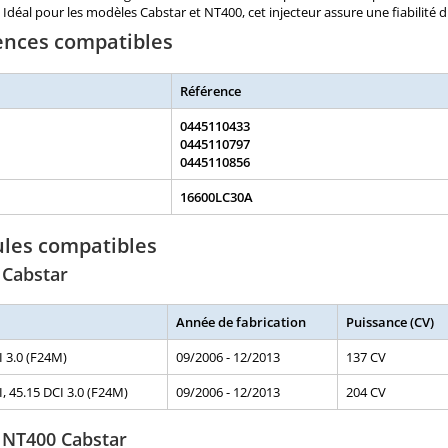
Idéal pour les modèles Cabstar et NT400, cet injecteur assure une fiabilit
ences compatibles
Référence
0445110433
0445110797
0445110856
16600LC30A
ules compatibles
 Cabstar
Année de fabrication
Puissance (CV)
I 3.0 (F24M)
09/2006 - 12/2013
137 CV
I, 45.15 DCI 3.0 (F24M)
09/2006 - 12/2013
204 CV
 NT400 Cabstar