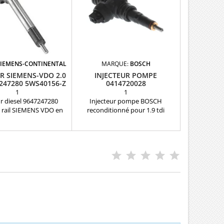
SIEMENS-CONTINENTAL
MARQUE:
BOSCH
R SIEMENS-VDO 2.0
INJECTEUR POMPE
247280 5WS40156-Z
0414720028
1
1
ur diesel 9647247280
Injecteur pompe BOSCH
ail SIEMENS VDO en
reconditionné pour 1.9 tdi
férences compatibles:
Références compatibles :
56-Z , 9657144880 ,
0414720028 ,0414720013 ,
 , 9661683980 , 1980J5
0414720021 , 0414720039 ,
44680 , 9657144780 ,
0414720089 , 0986441507 ,
80 Pour moteurs PSA
0986441557 , 038130073AA ,
iat 2.0D multijet , Ford
038130073AB , 038130073AL ,
i , Volvo 2.0D Pièce
038130073G , 038130079B ,
d'origine
038130079BX Pour
motorisations Audi , Volkswagen
, Seat , Skoda 1.9 TDI Pièce
d'origine Garantie 12 mois