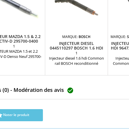
EUR MAZDA 1.5 & 2.2
MARQUE:
BOSCH
MARQUE:
CTIV-D 295700-0400
INJECTEUR DIESEL
INJECTEU
55013H50 NEUF
1
0445110297 BOSCH 1.6 HDI
HDI 9647
TEUR MAZDA 1.5 et 2.2
1
V-D Denso Neuf 295700-
Injecteur diesel 1.6 hdi Common
Injecte
reference compatbiles:
rail BOSCH reconditionné
Common r
00-0401, 2957000400,
Références compatibles:
échange Ré
0400, S55013H50, S560-
0445110281 , 0986435150 ,
5WS401
3H50, S56013-H50A
0986435193 , 1609849580 ,
9647247280
tion: 1.5 , 2.2 Skyactiv-d
9662002680 , 1609850780 ,
, 96571
'origine Garantie 12 mois
 (0) - Modération des avis
1980K9 , 1980CV , 1980K7 ,
96592442

1980CW , 96592405 , 96592405 ,
2.0HDi , F
965240580 , 1609849880 Pour
2.0TDC
motorisation Peugeot Citroen
PSA 1.6 HDI Pièce d'origine

Noter le produit