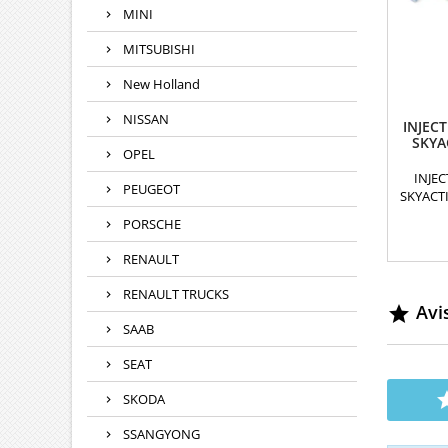
MINI
MITSUBISHI
New Holland
NISSAN
INJECT
SKYA
OPEL
S
INJEC
PEUGEOT
SKYACTI
0400 
PORSCHE
2957
DCRI40
RENAULT
1
motorisa
RENAULT TRUCKS
Pièce d
Avis

SAAB
SEAT
SKODA
SSANGYONG