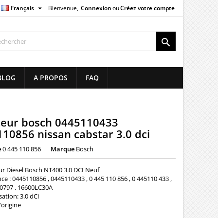

Français
Bienvenue,
Connexion
ou
Créez votre compte
×
×
×

list
BLOG
A PROPOS
FAQ
)
)
teur bosch 0445110433
10856 nissan cabstar 3.0 dci
e
0 445 110 856
Marque
Bosch
ur Diesel Bosch NT400 3.0 DCI Neuf
ce : 0445110856 , 0445110433 , 0 445 110 856 , 0 445110 433 ,
0797 , 16600LC30A
ation: 3.0 dCi
'origine