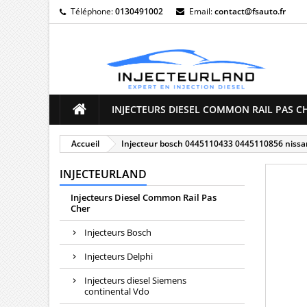
Téléphone:
0130491002
Email:
contact@fsauto.fr
M
((
C
Vo
((l
d'e
INJECTEURS DIESEL COMMON RAIL PAS C
Accueil
Injecteur bosch 0445110433 0445110856 nissan
INJECTEURLAND
Injecteurs Diesel Common Rail Pas
Cher
Injecteurs Bosch
Injecteurs Delphi
Injecteurs diesel Siemens
continental Vdo