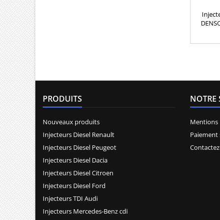
Inject
DENSO 
Réf
dcri1
16600-
16600-
09500
09500
16600-
16600
PRODUITS
NOTRE 
748513
Nissan
Nouveaux produits
Mentions 
Injecteurs Diesel Renault
Paiement 
Injecteurs Diesel Peugeot
Contactez
Injecteurs Diesel Dacia
Injecteurs Diesel Citroen
Injecteurs Diesel Ford
Injecteurs TDI Audi
Injecteurs Mercedes-Benz cdi