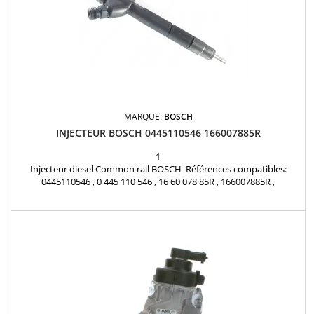
MARQUE:
BOSCH
INJECTEUR BOSCH 0445110546 166007885R
1
Injecteur diesel Common rail BOSCH Références compatibles:
0445110546 , 0 445 110 546 , 16 60 078 85R , 166007885R ,
1660000Q2D , 166006470R , A 622 070 00 87 , 622 070 00 87 ,
A6220700087 , 6220700087 Pour motorisation Renault Nissan 1.6
dCi et Mercedes Benz 1.6 CDI Pièce d'origine