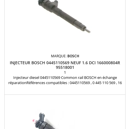
MARQUE:
BOSCH
INJECTEUR BOSCH 0445110569 NEUF 1.6 DCI 166000804R
95518001
1
Injecteur diesel 0445110569 Common rail BOSCH en échange
réparationRéférences compatibles : 0445110569 , 0 445 110 569 , 16
60 008 04R , 166000804R , 95518001 , 6000616680 , K6000616680
Pour motorisation Renault 1.6 dCI Pièce d'origine et garantie