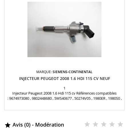
MARQUE:
SIEMENS-CONTINENTAL
INJECTEUR PEUGEOT 2008 1.6 HDI 115 CV NEUF
1
Injecteur Peugeot 2008 1.6 Hdi 115 cv Références compatibles
: 9674973080 , 9802448680 , 5WS40677 , 50274V05 , 1980ER , 1980S0 ,
1980R9 , 1980ET , 1791017 , 1812616 , 1685796 , 1709667 ,
AV6Q9F593AA , AV6Q-9F59-3AA , AV6Q-9F59-3AB , 36001726 ,
36001727 , 36001728 , 36001729 , 31303994 , 31366585 , Y65013H50A
, Y650-13H-50A , 1608518380 Pour PSA 1.6 HDI ,...
Avis (0) - Modération
