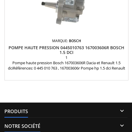
MARQUE:
BOSCH
POMPE HAUTE PRESSION 0445010763 167003606R BOSCH
1.5 DCI
1
Pompe haute pression Bosch 167003606R Dacia et Renault 1.5
dciRéférences: 0 445 010 763 , 167003606r Pompe hp 1.5 dci Renault
clio V Captur Kadjar Dacia Dokker Duster Lodgy Pièce d'origine
Garantie

PRODUITS

NOTRE SOCIÉTÉ