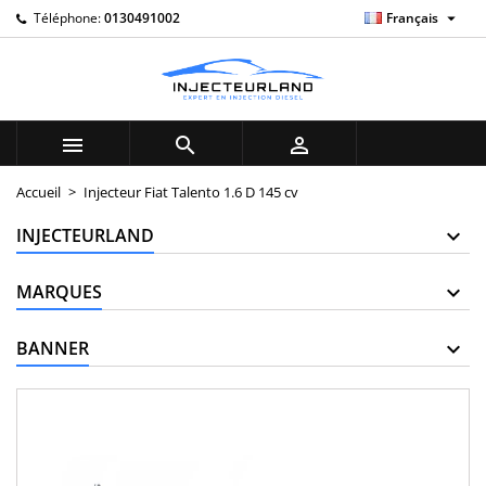

Téléphone:
0130491002
Français
My wishlists
((title))
Connexion
Vous devez être connecté pour ajouter des produits à votre l
((label))
d'envies.
add_circle_outline
C



((cancelText))
(
Accueil
Injecteur Fiat Talento 1.6 D 145 cv
((cancelText))
((
INJECTEURLAND
MARQUES
BANNER