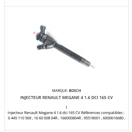
Seat Skoda 1.6 TDI Pièce d'origine
MARQUE:
BOSCH
INJECTEUR RENAULT MEGANE 4 1.6 DCI 165 CV
1
Injecteur Renault Megane 4 1.6 dci 165 CV Références compatibles :
0 445 110 569 , 16 60 008 04R , 166000804R , 95518001 , 6000616680 ,
K6000616680 Pour motorisation Renault 1.6 Dci Pièce d'origine et
garantie