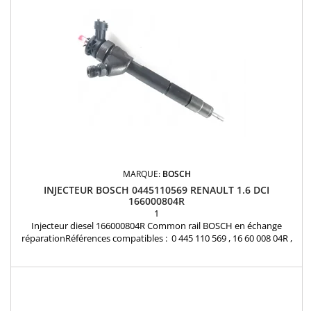
MARQUE:
BOSCH
INJECTEUR BOSCH 0445110569 RENAULT 1.6 DCI
166000804R
1
Injecteur diesel 166000804R Common rail BOSCH en échange
réparationRéférences compatibles : 0 445 110 569 , 16 60 008 04R ,
166000804R , 95518001 , 6000616680 , K6000616680 Pour
motorisation Renault 1.6 Dci Pièce d'origine et garantie