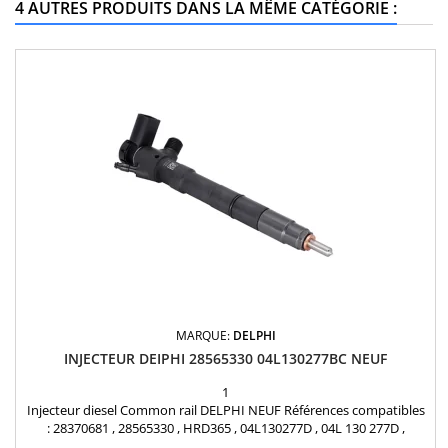
4 AUTRES PRODUITS DANS LA MÊME CATÉGORIE :
MARQUE:
DELPHI
INJECTEUR DEIPHI 28565330 04L130277BC NEUF
1
Injecteur diesel Common rail DELPHI NEUF Références compatibles
: 28370681 , 28565330 , HRD365 , 04L130277D , 04L 130 277D ,
04L130277BC , 04L 130 277 BC Pour motorisation Volkswagen Audi