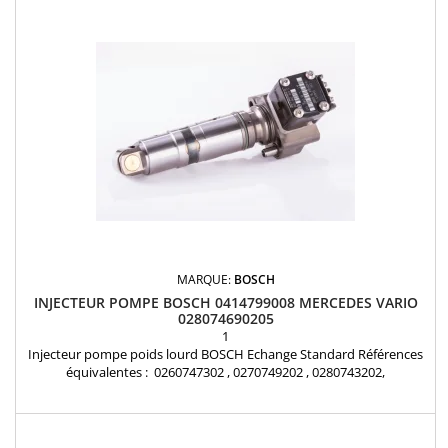
MARQUE:
BOSCH
INJECTEUR POMPE BOSCH 0414799008 MERCEDES VARIO
028074690205
1
Injecteur pompe poids lourd BOSCH Echange Standard Références
équivalentes : 0260747302 , 0270749202 , 0280743202,
02807432020080 , 028074320280 , 0280744802 , 02807448020080 ,
028074480280 , 0280746002 , 02807460020080 , 028074600280 ,
0280746302 , 02807463020080 , 028074630280 , 0280746902 ,
02807469020080 , 028074690205 , 028074690280 , 0280747302 ,...