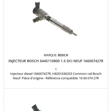
MARQUE:
BOSCH
INJECTEUR BOSCH 0445110800 1.5 DCI NEUF 166007427R
1
Injecteur diesel 166007427R, H8201636333 Common rail Bosch
Neuf- Pièce d'origine - Référence compatible: 16 60 074 27R
, 166007427R , 0 445 110 800 , H8201636333 - Pour motorisation
Renault et Dacia 1.5 Blue dCi