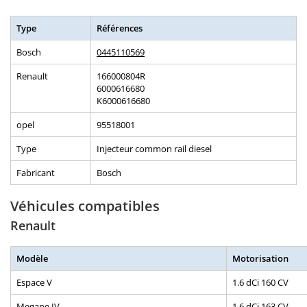
Type
Références
Bosch
0445110569
Renault
166000804R
6000616680
K6000616680
opel
95518001
Type
Injecteur common rail diesel
Fabricant
Bosch
Véhicules compatibles
Renault
Modèle
Motorisation
Espace V
1.6 dCi 160 CV
Megane IV
1.6 dCi 163 CV