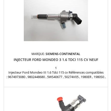
MARQUE:
SIEMENS-CONTINENTAL
INJECTEUR FORD MONDEO 3 1.6 TDCI 115 CV NEUF
1
Injecteur Ford Mondeo III 1.6 Tdci 115 cv Références compatibles
: 9674973080 , 9802448680 , 5WS40677 , 50274V05 , 1980ER , 1980S0 ,
1980R9 , 1980ET , 1791017 , 1812616 , 1685796 , 1709667 ,
AV6Q9F593AA , AV6Q-9F59-3AA , AV6Q-9F59-3AB , 36001726 ,
36001727 , 36001728 , 36001729 , 31303994 , 31366585 , Y65013H50A
, Y650-13H-50A , 1608518380 Pour PSA 1.6...