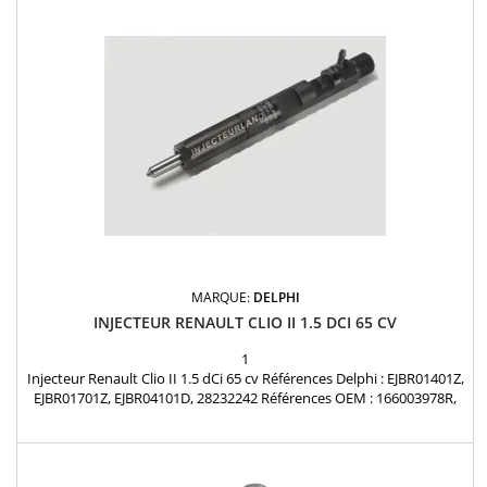
MARQUE:
DELPHI
INJECTEUR RENAULT CLIO II 1.5 DCI 65 CV
1
Injecteur Renault Clio II 1.5 dCi 65 cv Références Delphi : EJBR01401Z,
EJBR01701Z, EJBR04101D, 28232242 Références OEM : 166003978R,
166002119R, 7701474915, 7701474943, 7701477005, 7701477312,
7701478016, 8200049873, 8200049876, 8200132793, 8200207935,
8200240244, 8200249876, 8200333022, 8200340193, 8200553570
,15710-84A02-000 Renault : 1.5 dCi Nissan :...