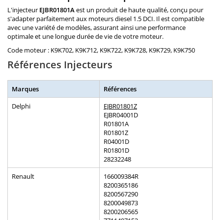
L'injecteur
EJBR01801A
est un produit de haute qualité, conçu pour
s'adapter parfaitement aux moteurs diesel 1.5 DCI. Il est compatible
avec une variété de modèles, assurant ainsi une performance
optimale et une longue durée de vie de votre moteur.
Code moteur : K9K702, K9K712, K9K722, K9K728, K9K729, K9K750
Références Injecteurs
Marques
Références
Delphi
EJBR01801Z
EJBR04001D
R01801A
R01801Z
R04001D
R01801D
28232248
Renault
166009384R
8200365186
8200567290
8200049873
8200206565