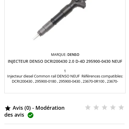
MARQUE:
DENSO
INJECTEUR DENSO DCRI200430 2.0 D-4D 295900-0430 NEUF
1
Injecteur diesel Common rail DENSO NEUF Références compatibles:
DCRI200430 , 295900-0180 , 295900-0430 , 23670-0R100 , 23670-
0R101 , 23670-26070 , 23670-26071 , 23670-29115 , 23670-29116 Pour
motorisation Toyota 2.0 D4-D Pièce d’origine
Avis (0) - Modération

des avis
