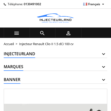

Téléphone:
0130491002
Français
×
×
×
My wishlists
((title))
Connexion
Vous devez être connecté pour ajouter des produits à
((label))
votre liste d'envies.
add_circle_outline
Create new list



((cancelText))
((loginText))
Accueil
Injecteur Renault Clio II 1.5 dCi 100 cv
((cancelText))
((createText))
INJECTEURLAND
MARQUES
BANNER