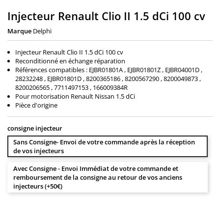
Injecteur Renault Clio II 1.5 dCi 100 cv
Marque
Delphi
Injecteur Renault Clio II 1.5 dCi 100 cv
Reconditionné en échange réparation
Références compatibles : EJBR01801A , EJBR01801Z , EJBR04001D ,
28232248 , EJBR01801D , 8200365186 , 8200567290 , 8200049873 ,
8200206565 , 7711497153 , 166009384R
Pour motorisation Renault Nissan 1.5 dCi
Pièce d'origine
consigne injecteur
Sans Consigne- Envoi de votre commande après la réception
de vos injecteurs
Avec Consigne - Envoi Immédiat de votre commande et
remboursement de la consigne au retour de vos anciens
injecteurs (+50€)
100,00 €