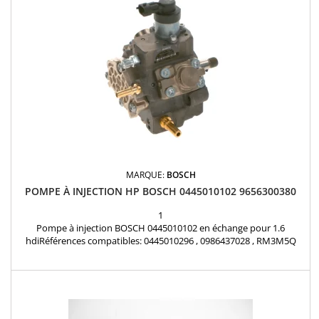
MARQUE:
BOSCH
POMPE À INJECTION HP BOSCH 0445010102 9656300380
1
Pompe à injection BOSCH 0445010102 en échange pour 1.6
hdiRéférences compatibles: 0445010296 , 0986437028 , RM3M5Q
9A543 DE, 3M5Q9A543DB , 3M5Q9A543DC , 3M5Q9A543DD ,
3M5Q9A543DE , 1490844 , 1496269 , 1566426 , 134782 , 9654794380 ,
9683703780 , 1920HT , 1921Q5 , 9656300380 , Y60513800C9A , 15200
69K00 000 , 15200-69K00 Pour moteurs Peugeot Citroën...