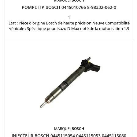
MARQUE:
BOSCH
POMPE HP BOSCH 0445010766 8-98332-062-0
1
État : Pièce d'origine Bosch de haute précision Neuve Compatibilité
véhicule : Spécifique pour Isuzu D-Max doté de la motorisation 1.9
DDi (moteur RZ4E-TC). Garantie : Produit couvert par notre garantie
de conformité et de fonctionnement de 12 mois. Références clés :
Bosch 0445010766, Isuzu 8-98332-062-0. Disponibilité : 24/48h
MARQUE:
BOSCH
INJECTEUR BOSCH 0445115054 0445115053 0445115080