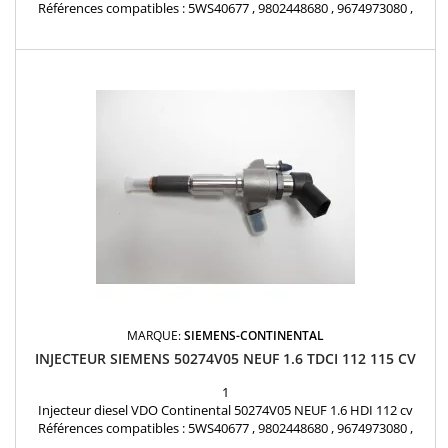
Références compatibles : 5WS40677 , 9802448680 , 9674973080 ,
1980ER , 1980S0 , 1980R9 , 1980ET , 1791017 , 1812616 , 1685796 ,
1709667 , AV6Q9F593AA , AV6Q-9F59-3AA , AV6Q-9F59-3AB ,
36001726 , 36001727 , 36001728 , 36001729 , 31303994 , 31366585 ,
Y65013H50A , Y650-13H-50A , 1608518380...
MARQUE:
SIEMENS-CONTINENTAL
INJECTEUR SIEMENS 50274V05 NEUF 1.6 TDCI 112 115 CV
1
Injecteur diesel VDO Continental 50274V05 NEUF 1.6 HDI 112 cv
Références compatibles : 5WS40677 , 9802448680 , 9674973080 ,
1980ER , 1980S0 , 1980R9 , 1980ET , 1791017 , 1812616 , 1685796 ,