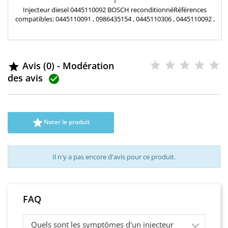
1
Injecteur diesel 0445110092 BOSCH reconditionnéRéférences
compatibles: 0445110091 , 0986435154 , 0445110306 , 0445110092 ,
33800-4A000 , 338004A000Y , 338004A000Z , 33800-4A170 Pour
motorisation Hyundai Kia 2.5 CRDi pièce d'origine Garantie 12 mois
Avis (0) - Modération

des avis


Noter le produit
Il n'y a pas encore d'avis pour ce produit.
FAQ
Quels sont les symptômes d'un injecteur