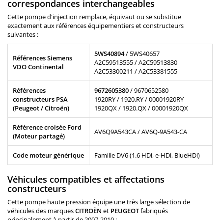
correspondances interchangeables
Cette pompe d'injection remplace, équivaut ou se substitue
exactement aux références équipementiers et constructeurs
suivantes :
5WS40894
/ 5WS40657
Références Siemens
A2C59513555 / A2C59513830
VDO Continental
A2C53300211 / A2C53381555
Références
9672605380
/ 9670652580
constructeurs PSA
1920RY / 1920.RY / 00001920RY
(Peugeot / Citroën)
1920QX / 1920.QX / 00001920QX
Référence croisée Ford
AV6Q9A543CA / AV6Q-9A543-CA
(Moteur partagé)
Code moteur générique
Famille DV6 (1.6 HDi, e-HDi, BlueHDi)
Véhicules compatibles et affectations
constructeurs
Cette pompe haute pression équipe une très large sélection de
véhicules des marques
CITROËN
et
PEUGEOT
fabriqués
principalement à partir de 2007-2010 :