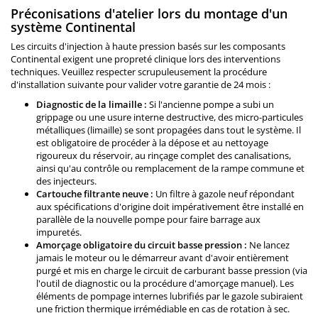
Préconisations d'atelier lors du montage d'un
système Continental
Les circuits d'injection à haute pression basés sur les composants
Continental exigent une propreté clinique lors des interventions
techniques. Veuillez respecter scrupuleusement la procédure
d'installation suivante pour valider votre garantie de 24 mois :
Diagnostic de la limaille :
Si l'ancienne pompe a subi un
grippage ou une usure interne destructive, des micro-particules
métalliques (limaille) se sont propagées dans tout le système. Il
est obligatoire de procéder à la dépose et au nettoyage
rigoureux du réservoir, au rinçage complet des canalisations,
ainsi qu'au contrôle ou remplacement de la rampe commune et
des injecteurs.
Cartouche filtrante neuve :
Un filtre à gazole neuf répondant
aux spécifications d'origine doit impérativement être installé en
parallèle de la nouvelle pompe pour faire barrage aux
impuretés.
Amorçage obligatoire du circuit basse pression :
Ne lancez
jamais le moteur ou le démarreur avant d'avoir entièrement
purgé et mis en charge le circuit de carburant basse pression (via
l'outil de diagnostic ou la procédure d'amorçage manuel). Les
éléments de pompage internes lubrifiés par le gazole subiraient
une friction thermique irrémédiable en cas de rotation à sec.