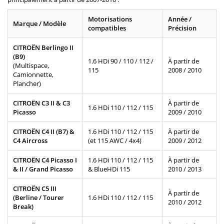
Motorisations
Année /
Marque / Modèle
compatibles
Précision
CITROËN Berlingo II
(B9)
1.6 HDi 90 / 110 / 112 /
À partir de
(Multispace,
115
2008 / 2010
Camionnette,
Plancher)
CITROËN C3 II & C3
À partir de
1.6 HDi 110 / 112 / 115
Picasso
2009 / 2010
CITROËN C4 II (B7) &
1.6 HDi 110 / 112 / 115
À partir de
C4 Aircross
(et 115 AWC / 4x4)
2009 / 2012
CITROËN C4 Picasso I
1.6 HDi 110 / 112 / 115
À partir de
& II / Grand Picasso
& BlueHDi 115
2010 / 2013
CITROËN C5 III
À partir de
(Berline / Tourer
1.6 HDi 110 / 112 / 115
2010 / 2012
Break)