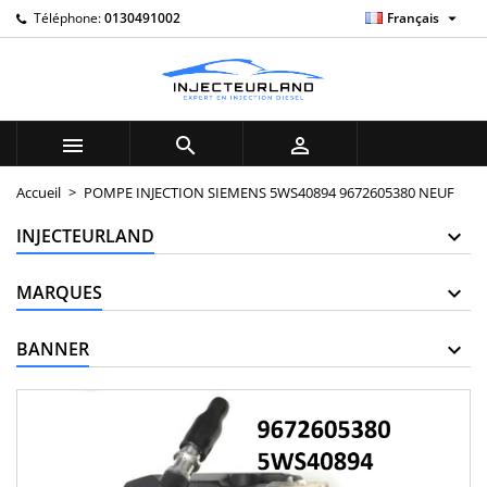

Téléphone:
0130491002
Français
×
×
×
My wishlists
((title))
Connexion
Vous devez être connecté pour ajouter des produits à
((label))
votre liste d'envies.
add_circle_outline
Create new list



((cancelText))
((loginText))
Accueil
POMPE INJECTION SIEMENS 5WS40894 9672605380 NEUF
((cancelText))
((createText))
INJECTEURLAND
MARQUES
BANNER