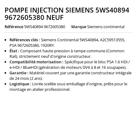
POMPE INJECTION SIEMENS 5WS40894
9672605380 NEUF
Référence
5WS40894 9672605380
Marque
Siemens-continental
Références clés :
Siemens Continental 5WS40894, A2C59513555,
PSA 9672605380, 1920RY.
État :
Composant haute pression à rampe commune (Common
Rail), strictement neuf d'origine constructeur.
Compatibilité motorisation :
Spécifique pour le bloc PSA 1.6 HDi /
e-HDi / BlueHDi (génération de moteurs DV6 à 8 et 16 soupapes).
Garantie :
Matériel couvert par une garantie constructeur intégrale
de 24 mois (2 ans).
Logistique :
Livrée scellée sous emballage d'origine, prête pour le
montage en atelier professionnel.
890,00 €
Il n'y a pas encore d'avis.