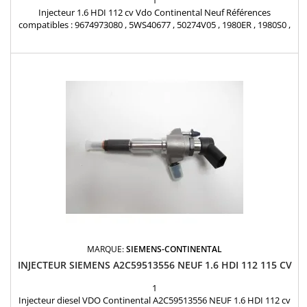
1
Injecteur 1.6 HDI 112 cv Vdo Continental Neuf Références
compatibles : 9674973080 , 5WS40677 , 50274V05 , 1980ER , 1980S0 ,
1980R9 , 1980ET , 1791017 , 1812616 , 1685796 , 1709667 ,
AV6Q9F593AA , AV6Q-9F59-3AA , AV6Q-9F59-3AB , 36001726 ,
36001727 , 36001728 , 36001729 , 31303994 , 31366585 , Y65013H50A
, Y650-13H-50A , 1608518380 Pour PSA 1.6 HDI , 1.6...
MARQUE:
SIEMENS-CONTINENTAL
INJECTEUR SIEMENS A2C59513556 NEUF 1.6 HDI 112 115 CV
1
Injecteur diesel VDO Continental A2C59513556 NEUF 1.6 HDI 112 cv