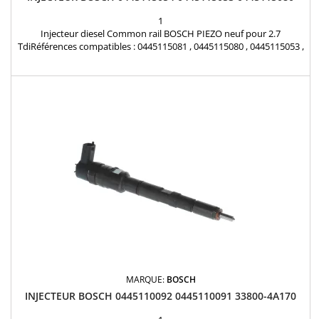
1
Injecteur diesel Common rail BOSCH PIEZO neuf pour 2.7
TdiRéférences compatibles : 0445115081 , 0445115080 , 0445115053 ,
0445115054 , 0445115039 , 0445115038 , 0445115018 , 0445115019 ,
0986435353 , 0986435388 , 0986435376 , 059 130 277 BB ,
059130277AC , 059130277AJ , 059130277M , 059130277P ,
059130277R , 057130277AJ Pour motorisation Audi 2.7 TDi...
MARQUE:
BOSCH
INJECTEUR BOSCH 0445110092 0445110091 33800-4A170