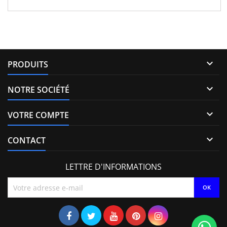
1709667 , AV6Q9F593AA , AV6Q-9F59-3AA , AV6Q-9F59-3AB ,
36001726 , 36001727 , 36001728 , 36001729 , 31303994 , 31366585 ,
Y65013H50A , Y650-13H-50A , 1608518380 Pour...

PRODUITS

NOTRE SOCIÉTÉ

VOTRE COMPTE

CONTACT
LETTRE D'INFORMATIONS