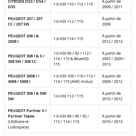
CITROËN DS3 / DS4 /
À partir de
1.6 HDi 110 / 112 / 115
DS5
2009 / 2011
PEUGEOT 207 / 207
À partir de
1.6 HDi 112 / 115
CC / 207 SW
2009
PEUGEOT 208 I &
À partir de
1.6 HDi 114 / 115
2008 I
2012 / 2013
1.6 HDi 90 / 92 / 112 /
À partir de
PEUGEOT 308 I & II /
114 / 115 & BlueHDi
2007 / 2009 /
308 SW / 308 CC
115
2013
PEUGEOT 3008 I /
1.6 HDi 109 / 110 / 112 /
À partir de
4008 / 5008 I
114 / 115 (AWC inclus)
2009 / 2012
PEUGEOT 508 I & 508
À partir de
1.6 HDi 112 / 115
SW
2010 / 2012
PEUGEOT Partner II /
Partner Tepee
1.6 HDi 68 / 90 / 92 /
À partir de
(Utilitaire et
112 / 114 / 115
2010 / 2013
Ludospace)