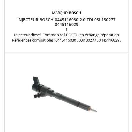
MARQUE:
BOSCH
INJECTEUR BOSCH 0445116030 2.0 TDI 03L130277
0445116029
1
Injecteur diesel Common rail BOSCH en échange réparation
Références compatibles: 0445116030 , 03l130277 , 0445116029 ,
0986435360 , 0986435366 , 0445116005 , 0445116004 , 03L130855X
Pour motorisations Audi , Volkswagen , Seat , Skoda 2.0 TDi Pièce
d'origine