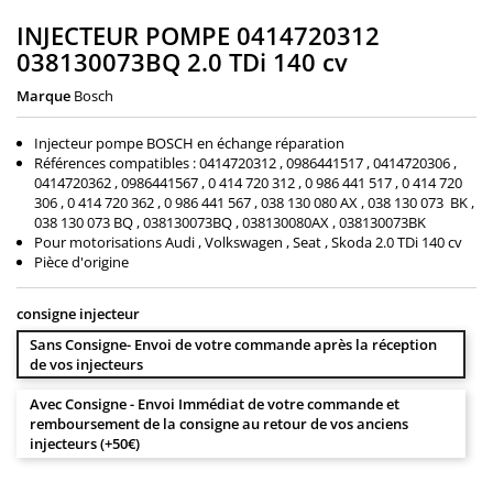
INJECTEUR POMPE 0414720312
038130073BQ 2.0 TDi 140 cv
Marque
Bosch
Injecteur pompe BOSCH en échange réparation
Références compatibles : 0414720312 , 0986441517 , 0414720306 ,
0414720362 , 0986441567 , 0 414 720 312 , 0 986 441 517 , 0 414 720
306 , 0 414 720 362 , 0 986 441 567 , 038 130 080 AX , 038 130 073 BK ,
038 130 073 BQ , 038130073BQ , 038130080AX , 038130073BK
Pour motorisations Audi , Volkswagen , Seat , Skoda 2.0 TDi 140 cv
Pièce d'origine
consigne injecteur
Sans Consigne- Envoi de votre commande après la réception
de vos injecteurs
Avec Consigne - Envoi Immédiat de votre commande et
remboursement de la consigne au retour de vos anciens
injecteurs (+50€)