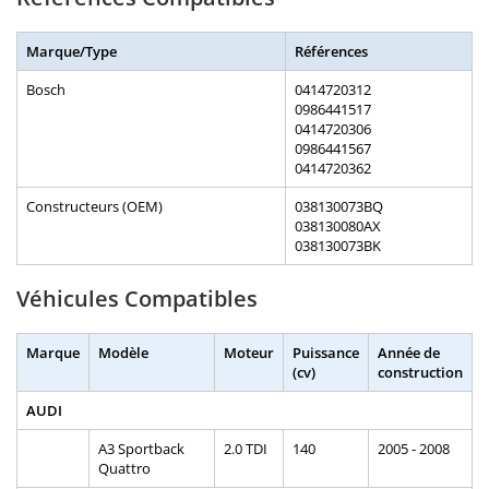
Marque/Type
Références
Bosch
0414720312
0986441517
0414720306
0986441567
0414720362
Constructeurs (OEM)
038130073BQ
038130080AX
038130073BK
Véhicules Compatibles
Marque
Modèle
Moteur
Puissance
Année de
(cv)
construction
AUDI
A3 Sportback
2.0 TDI
140
2005 - 2008
Quattro