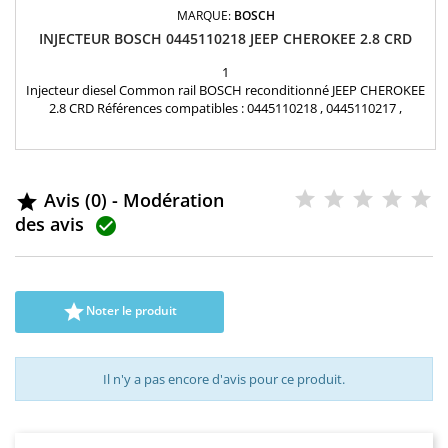
MARQUE:
BOSCH
INJECTEUR BOSCH 0445110218 JEEP CHEROKEE 2.8 CRD
1
Injecteur diesel Common rail BOSCH reconditionné JEEP CHEROKEE
2.8 CRD Références compatibles : 0445110218 , 0445110217 ,
0986435128 , 0 445 110 218 , 0 986 435 128 , 0 445 110 217 , 05142
811AA , 5142811AA , 15062048F , 15 06 2047F Pour motorisation Jeep
2.8 CRD Pièce d'origine
Avis (0) - Modération

des avis


Noter le produit
Il n'y a pas encore d'avis pour ce produit.