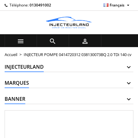

Téléphone:
0130491002
Français
×
×
×
My wishlists
((title))
Connexion
Vous devez être connecté pour ajouter des produits à
((label))
votre liste d'envies.
add_circle_outline
Create new list



((cancelText))
((loginText))
Accueil
INJECTEUR POMPE 0414720312 038130073BQ 2.0 TDi 140 cv
((cancelText))
((createText))
INJECTEURLAND
MARQUES
BANNER