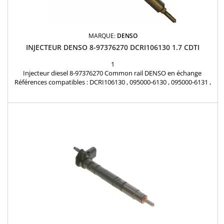
MARQUE:
DENSO
INJECTEUR DENSO 8-97376270 DCRI106130 1.7 CDTI
1
Injecteur diesel 8-97376270 Common rail DENSO en échange
Références compatibles : DCRI106130 , 095000-6130 , 095000-6131 ,
095000-6132 , 8-97376270-0 , 8-97376270-1 , 8-97376270-2 , 8-
97376270-3 , 8-97376270-4 , 8-97376270-5 , 8-97376270-6 , 8-
97376270-7 , 8-97376270-8 , 8-97376270-9 , 5821102 , 97376270 Pour
motorisation Opel 1.7 CDTI Pièce d'origine